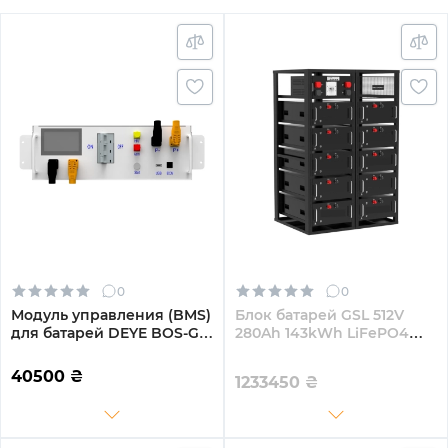
0
0
Модуль управления (BMS)
Блок батарей GSL 512V
для батарей DEYE BOS-G
280Ah 143kWh LiFePO4
120-750Vdc 100A
(GSL-R143K)
40500
₴
1233450
₴