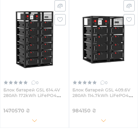
0
0
Блок батарей GSL 614.4V
Блок батарей GSL 409.6V
280Ah 172kWh LiFePO4
280Ah 114.7kWh LiFePO4
(GSL-R172K)
(GSL-R115K)
1470570
₴
984150
₴