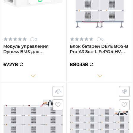
0
0
Модуль управления
Блок батарей DEYE BOS-B
Dyness BMS для
Pro-A3 8шт LiFePO4 HV
STACK280/STACK314
410V 314Ah 128kWh с BMS
(SBDU200)
(BOS-B-PRO-128kWh)
67278
₴
880338
₴