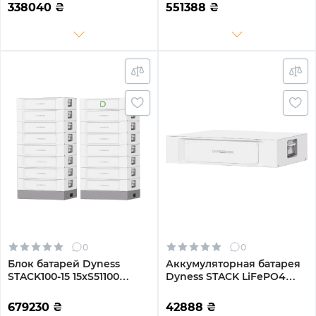
LiFePO4 SBDU100
100AhLiFePO4 SBDU100
338040
₴
551388
₴
(STACK100-7-35.84kW)
(STACK100-12-61.44kW)
0
0
Блок батарей Dyness
Аккумуляторная батарея
STACK100-15 15xS51100
Dyness STACK LiFePO4
76.8kW 768V
S51100 Heated 51.2V 100Ah
100AhLiFePO4 SBDU100
5.12kWh с обогревом без
679230
₴
42888
₴
(STACK100-15-76.8kW)
BMS (S51100-H)