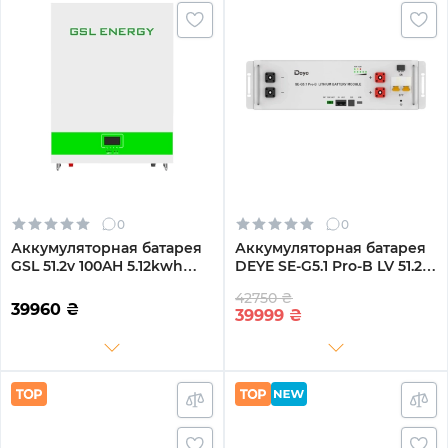
0
0
Аккумуляторная батарея
Аккумуляторная батарея
GSL 51.2v 100AH 5.12kwh
DEYE SE-G5.1 Pro-B LV 51.2V
lifepo4 (GSL051100AB-
100AH 5.12kWh LiFePO4
42750 ₴
GBP2)
39960
₴
39999
₴