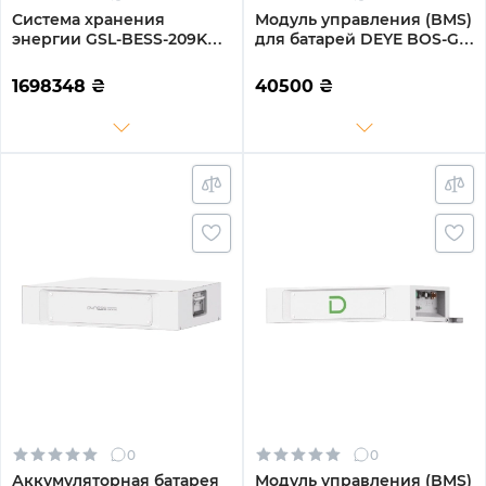
Система хранения
Модуль управления (BMS)
энергии GSL-BESS-209K
для батарей DEYE BOS-G
665.6V 314Ah 208kWh
120-750Vdc 100A
LiFePO4 IP65, Fire
1698348
₴
40500
₴
Extinguisher,
AirConditioner with Air
channel (GSL-BESS-209K)
0
0
Аккумуляторная батарея
Модуль управления (BMS)