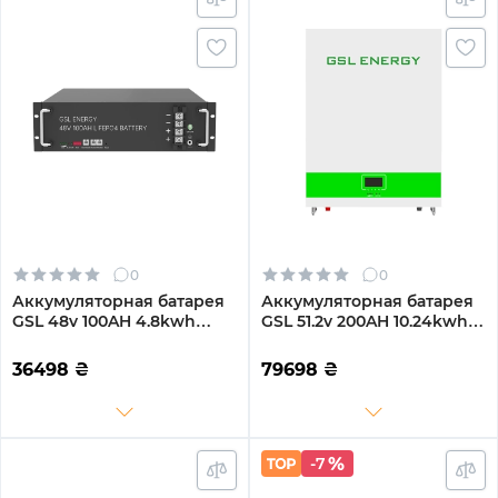
0
0
Аккумуляторная батарея
Аккумуляторная батарея
GSL 48v 100AH 4.8kwh
GSL 51.2v 200AH 10.24kwh
lifepo4 (ZN-P48100ESA1)
lifepo4 (GSL051200AB-
GBP2)
36498
₴
79698
₴
-7