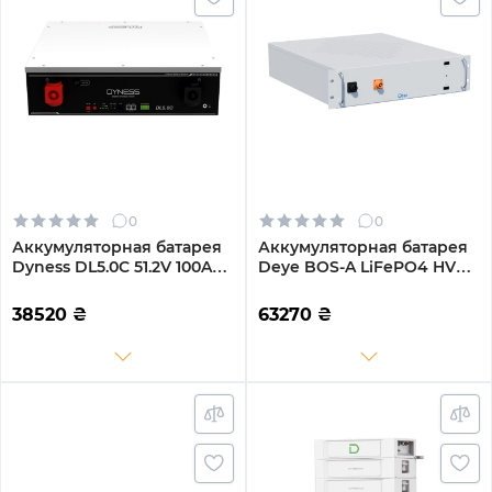
0
0
Аккумуляторная батарея
Аккумуляторная батарея
Dyness DL5.0C 51.2V 100Ah
Deye BOS-A LiFePO4 HV
LiFePO4
38.4V 200Ah 7.68kWh no
BMS (BOS-A)
38520
₴
63270
₴