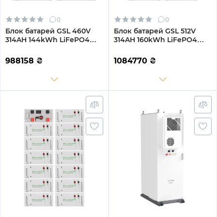
0
0
Блок батарей GSL 460V
Блок батарей GSL 512V
314AH 144kWh LiFePO4
314AH 160kWh LiFePO4
(GSL-R144K)
(GSL-R160K)
988158
₴
1084770
₴