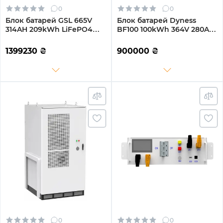
0
0
Блок батарей GSL 665V
Блок батарей Dyness
314AH 209kWh LiFePO4
BF100 100kWh 364V 280AH
(GSL-R209K)
LiFePO4 IP55 Fire
Extinguisher, WaterCooled
1399230
₴
900000
₴
(BF100-C100)
0
0