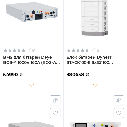
0
0
BMS для батарей Deye
Блок батарей Dyness
BOS-A 1000V 160A (BOS-A-
STACK100-8 8xS51100
PDU-2 1000V/160A)
40.96kW 409.6V 100Ah
LiFePO4 SBDU100
54990
₴
380658
₴
(STACK100-8-40.96kW)