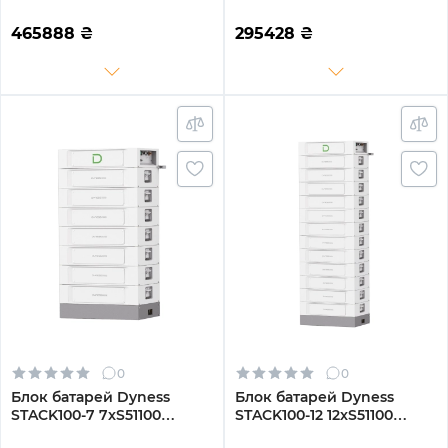
51.2kW 512V 100Ah LiFePO4
30.72kW 307.2V 100Ah
SBDU100 (STACK100-10-
LiFePO4 SBDU100
465888
₴
295428
₴
51.2kW)
(STACK100-6-30.72kW)
0
0
Блок батарей Dyness
Блок батарей Dyness
STACK100-7 7xS51100
STACK100-12 12xS51100
35.84kW 358.4V 100Ah
61.44kW 614.4V