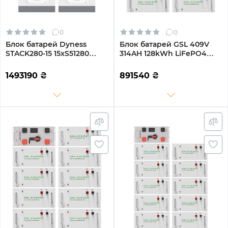
0
0
Блок батарей Dyness
Блок батарей GSL 409V
STACK280-15 15xS51280
314AH 128kWh LiFePO4
215kWh 768V 280Ah
(GSL-R128K)
LiFePO4 SBDU280
1493190
₴
891540
₴
(STACK280-15-215kWh)