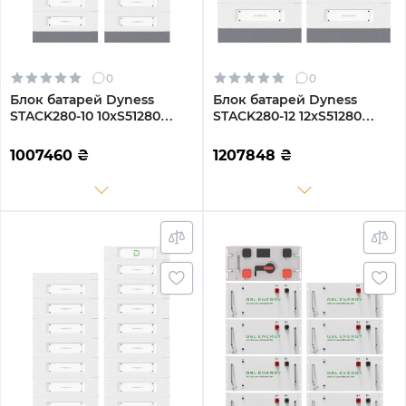
0
0
Блок батарей Dyness
Блок батарей Dyness
STACK280-10 10xS51280
STACK280-12 12xS51280
143kWh 512V 280Ah
172kWh 614.4V 280Ah
LiFePO4 SBDU280
LiFePO4 SBDU280
1007460
₴
1207848
₴
(STACK280-10-143kWh)
(STACK280-12-172kWh)