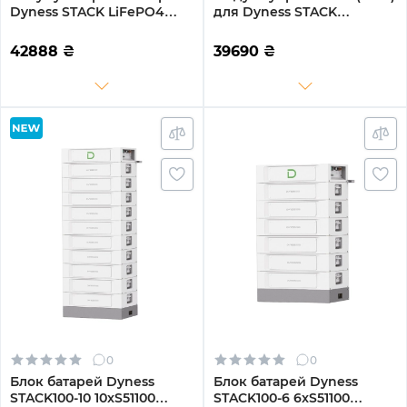
Dyness STACK LiFePO4
для Dyness STACK
S51100 51.2V 100Ah 5.12kWh
(SBDU100)
без BMS (S51100)
42888
₴
39690
₴
0
0
Блок батарей Dyness
Блок батарей Dyness
STACK100-10 10xS51100
STACK100-6 6xS51100