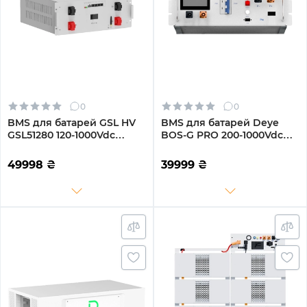
0
0
BMS для батарей GSL HV
BMS для батарей Deye
GSL51280 120-1000Vdc
BOS-G PRO 200-1000Vdc
(BESS_BMS)
120A (BOS-G-PDU-2)
49998
₴
39999
₴