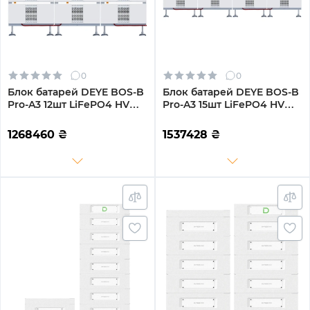
0
0
Блок батарей DEYE BOS-B
Блок батарей DEYE BOS-B
Pro-A3 12шт LiFePO4 HV
Pro-A3 15шт LiFePO4 HV
615V 314Ah 192kWh с BMS
768V 314Ah 240kWh с BMS
(BOS-B-PRO-192kWh)
(BOS-B-PRO-240kWh)
1268460
₴
1537428
₴