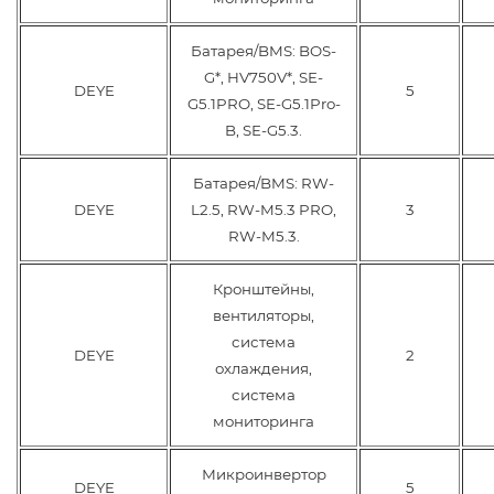
Батарея/BMS: BOS-
G*, HV750V*, SE-
DEYE
5
G5.1PRO, SE-G5.1Pro-
B, SE-G5.3.
Батарея/BMS: RW-
DEYE
L2.5, RW-M5.3 PRO,
3
RW-M5.3.
Кронштейны,
вентиляторы,
система
DEYE
2
охлаждения,
система
мониторинга
Микроинвертор
DEYE
5