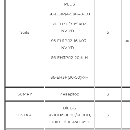
PLUS
S6-EO1P(4-5)K-48-EU
S6-EH3P(8-15)K02-
NV-YD-L
Soils
5
S6-EH1P(12-16)K03-
ак
NV-YD-L
S6-EH3P(12-20)K-H
S6-EH3P(30-50)K-H
SUMRY
Инвертор
3
BluE-S
КSTAR
3680D/5000D/6000D,
3
E10KT, BluE-PACK5.1.