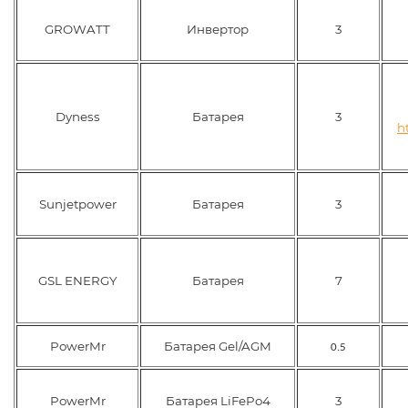
GROWATT
Инвертор
3
Dyness
Батарея
3
h
Sunjetpower
Батарея
3
GSL ENERGY
Батарея
7
PowerMr
Батарея
Gel/AGM
0.5
PowerMr
Батарея
LiFePo4
3