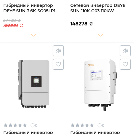
Гибридный инвертор
Сетевой инвертор DEYE
DEYE SUN-3.6K-SG05LP1-
SUN-110K-G03 110KW
EU-AM2-P 3.6kW LV-battery
Трехфазный 380V/50hz
37488 ₴
2 MPPT 220V Однофазный
148278
₴
36999
₴
(SUN-3.6K-SG05LP1-EU-AM2-
P)
0
0
Гибридный инвертор
Гибридный инвертор