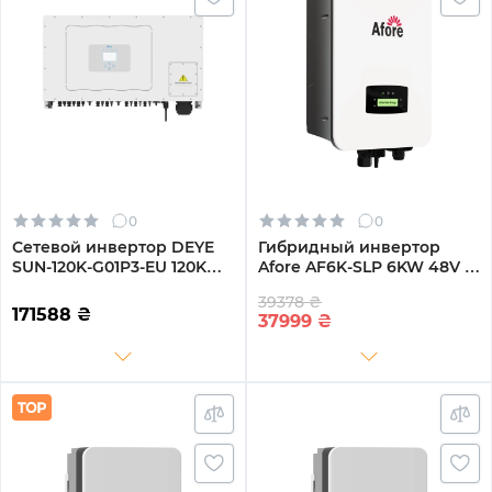
0
0
Сетевой инвертор DEYE
Гибридный инвертор
SUN-120K-G01P3-EU 120KW
Afore AF6K-SLP 6KW 48V 2
Трехфазный 380V/50hz
MPPT Wi-Fi 220V
39378 ₴
Однофазный (AF6K-SLP)
171588
₴
37999
₴