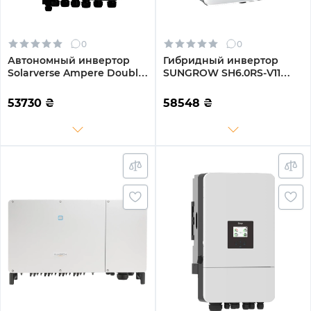
0
0
Автономный инвертор
Гибридный инвертор
Solarverse Ampere Double
SUNGROW SH6.0RS-V11
8kW 48V 1 MPPT Wi-Fi 220V
6kW HV 2 MPPT 220V
Однофазный (SV8048AD)
Однофазный (ASH00099)
53730
₴
58548
₴