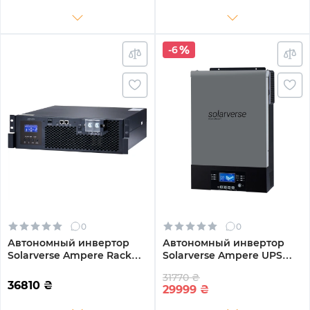
-6
0
0
Автономный инвертор
Автономный инвертор
Solarverse Ampere Rack
Solarverse Ampere UPS
5kW 48V 1 MPPT 220V
6kW 48V 1 MPPT Wi-Fi 220V
31770 ₴
Однофазный
Однофазный
36810
₴
29999
₴
(SV5048UPSR)
(SV6048UPSW)