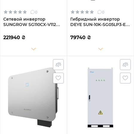
0
0
Сетевой инвертор
Гибридный инвертор
SUNGROW SG110CX-V112
DEYE SUN-10K-SG05LP3-EU-
110kW 12 MPPT 220/380V
SM2 10KW 48V 2 MPPT Wi-
Трехфазный (ASG02271)
Fi 220/380V Трехфазный
221940
₴
79740
₴