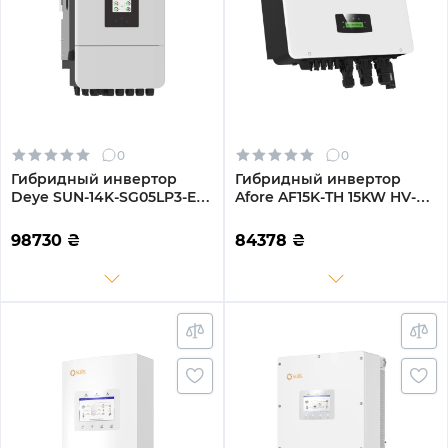
0
0
Гибридный инвертор
Гибридный инвертор
Deye SUN-14K-SG05LP3-EU-
Afore AF15K-TH 15KW HV-
SM2 14KW 48V 2 MPPT Wi-
battery 2 MPPT Wi-Fi
Fi 220/380V Трехфазный
220/380V Трехфазный
98730
₴
84378
₴