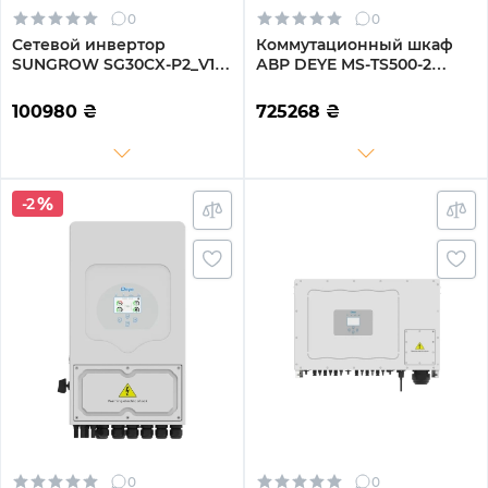
0
0
Сетевой инвертор
Коммутационный шкаф
SUNGROW SG30CX-P2_V1+
АВР DEYE MS-TS500-2
30kW 3 MPPT 220/380V
500KW 10ms для MS-GS215
Трехфазный (ASG01763)
(MS-TS500-2)
100980
₴
725268
₴
-2
0
0