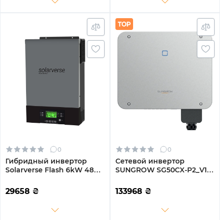
0
0
Гибридный инвертор
Сетевой инвертор
Solarverse Flash 6kW 48V 1
SUNGROW SG50CX-P2_V12
MPPT 220V Однофазный
50kW 4 MPPT 220/380V
(SV6048FH)
Трехфазный (ASG01767)
29658
₴
133968
₴