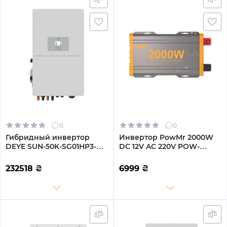
0
0
Гибридный инвертор
Инвертор PowMr 2000W
DEYE SUN-50K-SG01HP3-
DC 12V AC 220V POW-
EU-BM4
HV2K-12V
232518
₴
6999
₴