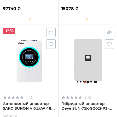
25KW HV-battery 2 MPPT
24V 1 MPPT 220V
Wi-Fi 220/380V
Однофазный (SP-4200H-
97740
₴
15078
₴
Трехфазный
24)
-17
0
0
Автономный инвертор
Гибридный инвертор
SAKO SUNON V 6.2kW 48V
Deye SUN-75K-SG02HP3-
1 MPPT Wi-Fi 220V
EU-EM6 75kW HV-battery 6
26190 ₴