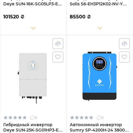
Deye SUN-16K-SG05LP3-EU-
Solis S6-EH3P12K02-NV-YD-
SM2 16KW 48V 2 MPPT Wi-
L 12KW 48V 2 MPPT Wi-Fi
Fi 220/380V Трехфазный
220/380V Трехфазный
101520
₴
85500
₴
0
0
Гибридный инвертор
Автономный инвертор
Deye SUN-25K-SG01HP3-EU
Sumry SP-4200H-24 3800W