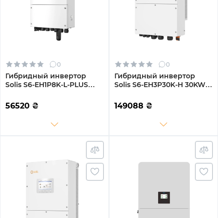
0
0
Гибридный инвертор
Гибридный инвертор
Solis S6-EH1P8K-L-PLUS
Solis S6-EH3P30K-H 30KW
8KW 48V 2 MPPT Wi-Fi
HV-battery 3 MPPT Wi-Fi
220V Однофазный
220/380V Трехфазный
56520
₴
149088
₴