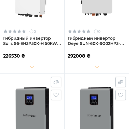
0
0
Гибридный инвертор
Гибридный инвертор
Solis S6-EH3P50K-H 50KW
Deye SUN-60K-SG02HP3-
HV-battery 4 MPPT Wi-Fi
EU-EM6 60kW HV-battery 6
220/380V Трехфазный
MPPT Wi-Fi 220/380V
226530
₴
292008
₴
Трехфазный