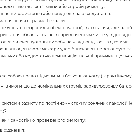
оновані модифікації, зміни або спроби ремонту;
ьне використання або невідповідна експлуатація;
ання діючих правил безпеки;
 результаті неправильної експлуатації, включаючи, але не 
ристання обладнання не за призначенням чи не у відповідн
новки чи експлуатація виробу не у відповідності з діючими
сні випадки (форс мажор): удар блискавки, перенапруга, за
вильну або недостатню вентиляцію та інші причини, що зна
за собою право відмовити в безкоштовному (гарантійному) 
і вимоги що до номінальних струмів заряду/розряду батаре
і системи захисту по постійному струму сонячних панелей і/
му;
знаки самостійно проведеного ремонту;
ошкодження;