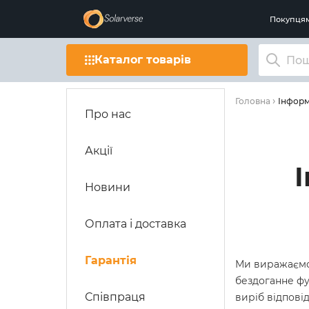
Покупця
Каталог товарів
Інформ
Головна
Про нас
Акції
Новини
Оплата і доставка
Гарантія
Ми виражаємо 
бездоганне фу
Співпраця
виріб відпові