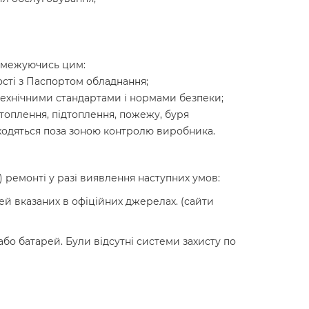
обмежуючись цим:
ості з Паспортом обладнання;
 технічними стандартами і нормами безпеки;
топлення, підтоплення, пожежу, буря
ходяться поза зоною контролю виробника.
ремонті у разі виявлення наступних умов:
й вказаних в офіційних джерелах. (сайти
або батарей. Були відсутні системи захисту по