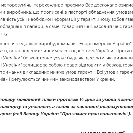
непорозумінь, переконливо просимо Вас досконало ознайо
и виробника, що прописані в паспорті обладнання, умовами
вність усієї необхідної інформації у гарантійному зобов'яза
обладнання папери, а саме: товарний чек, касовий чек, гар
нту.
влення недоліків виробу, компанія “Енергомережі України”
ча, встановлених чинним законодавством України. Протяго
 України” безкоштовно усуне будь-які дефекти, які виникли
 України” залишає за собою право відмовити у безкоштовн
тримання викладених нижче умов гарантії. Всі умови гаранті
ів» і регулюються чинним законодавством України.
товару можливий тільки протягом 14 днів за умови повно
 паспорту та упаковки, а також за наявності розрахунков
ром (ст.9 Закону України “Про захист прав споживачів”).