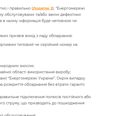
тко і правильно (
Додаток 2
). “Енергомережі
у обслуговуванні та/або заміні дефектних
на в ньому інформація буде неповною чи
яких призвів вихід з ладу обладнання;
збірливим типовий чи серійний номер на
 природним зносом;
чайної області використання виробу;
анії “Енергомережі України”. Окрім випадку
а розкриття обладнання без втрати гарантії.
равильне підключення полюсів постійного або
ного струму, що призводить до пошкодження
вил обслуговування;