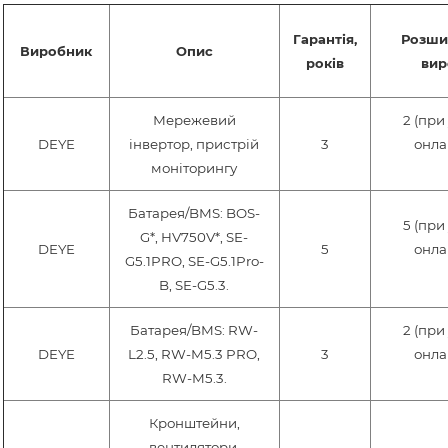
Гарантія,
Розшир
Виробник
Опис
років
вир
Мережевий
2 (при
DEYE
інвертор, пристрій
3
онла
моніторингу
Батарея/BMS: BOS-
5 (при
G*, HV750V*, SE-
DEYE
5
онла
G5.1PRO, SE-G5.1Pro-
B, SE-G5.3.
Батарея/BMS: RW-
2 (при
DEYE
L2.5, RW-M5.3 PRO,
3
онла
RW-M5.3.
Кронштейни,
вентилятори,