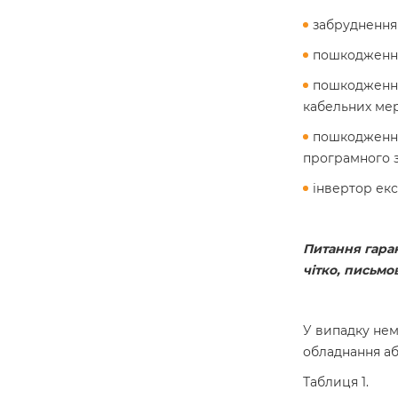
забруднення 
пошкодження,
пошкодження
кабельних мер
пошкодження
програмного з
інвертор екс
Питання гаран
чітко, письм
У випадку нем
обладнання аб
Таблиця 1.