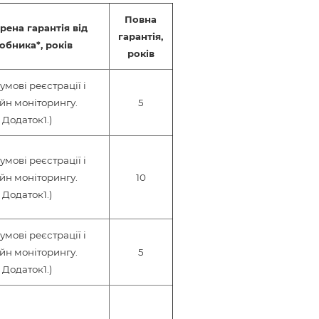
Повна
ена гарантія від
гарантія,
обника*, років
років
 умові реєстрації і
йн моніторингу.
5
Додаток1.)
 умові реєстрації і
йн моніторингу.
10
Додаток1.)
 умові реєстрації і
йн моніторингу.
5
Додаток1.)