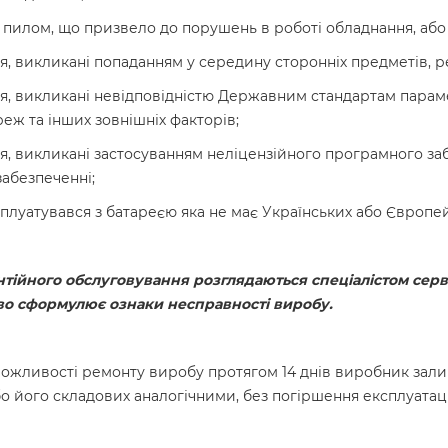
пилом, що призвело до порушень в роботі обладнання, або 
 викликані попаданням у середину сторонніх предметів, ре
, викликані невідповідністю Державним стандартам параме
еж та інших зовнішніх факторів;
, викликані застосуванням неліцензійного програмного за
абезпеченні;
плуатувався з батареєю яка не має Українських або Європей
тійного обслуговування розглядаються спеціалістом серві
ово сформулює ознаки несправності виробу.
ожливості ремонту виробу протягом 14 днів виробник зали
о його складових аналогічними, без погіршення експлуатац