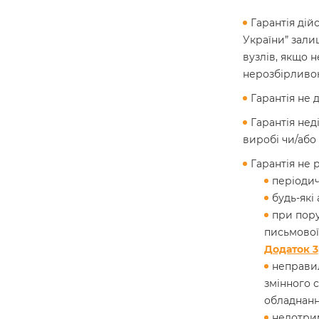
Гарантія дій
України” зали
вузлів, якщо 
нерозбірливо
Гарантія не 
Гарантія нед
виробі чи/або
Гарантія не 
періодич
будь-які
при пору
письмової
Додаток 3
неправил
змінного 
обладнанн
недотрим