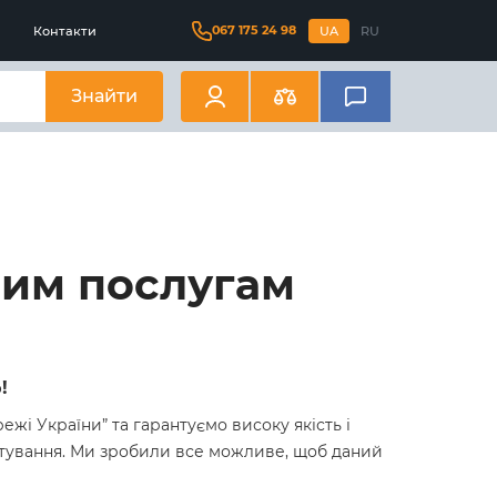
067 175 24 98
Контакти
UA
RU
Знайти
ним послугам
!
і України” та гарантуємо високу якість і
тування. Ми зробили все можливе, щоб даний