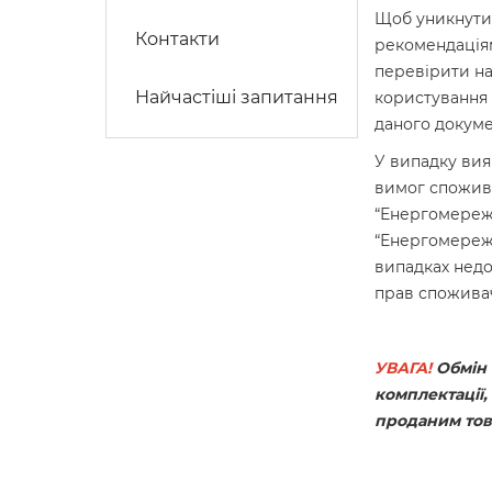
Щоб уникнути 
Контакти
рекомендаціям
перевірити ная
Найчастіші запитання
користування 
даного докуме
У випадку вия
вимог спожива
“Енергомережі
“Енергомережі
випадках недо
прав споживач
УВАГА!
Обмін 
комплектації,
проданим това