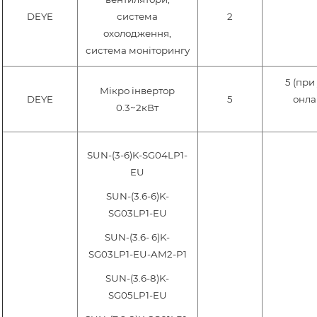
DEYE
система
2
охолодження,
система моніторингу
5 (при
Мікро інвертор
DEYE
5
онла
0.3~2кВт
SUN-(3-6)K-SG04LP1-
EU
SUN-(3.6-6)K-
SG03LP1-EU
SUN-(3.6- 6)K-
SG03LP1-EU-AM2-P1
SUN-(3.6-8)K-
SG05LP1-EU