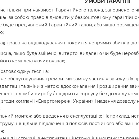
УМОВИ ГАРАНТІЇ
сна тільки при наявності Гарантійного талона, заповненого чі
шає за собою право відмовити у безкоштовному гарантійном
не буде пред'явлений Гарантійний талон, або якщо розміще
ю;
дає права на відшкодування і покриття непрямих збитків, до 
ійсна, якщо буде змінено, витерто, видалено чи буде неро
 його комплектуючих вузлах;
розповсюджується на:
не обслуговування і ремонт чи заміну частин у зв'язку з їх
 адаптації та зміни з метою вдосконалення і розширення зви
шенні пломби виробу / відкриття корпусу без дозволу комп
 згоди компанії «Енергомережі України» і надання дозволу н
;
ьний монтаж або введення в експлуатацію; Наприклад, неп
струму, нещільне підключення полюсів постійного або змін
я;
ання інструкції з експлуатації, інструкції з монтажу та пра