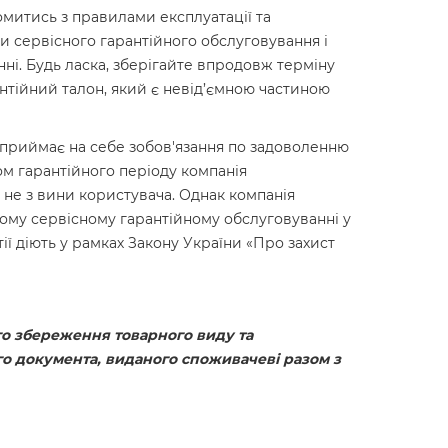
митись з правилами експлуатації та
 сервісного гарантійного обслуговування і
нні. Будь ласка, зберігайте впродовж терміну
антійний талон, який є невід’ємною частиною
 приймає на себе зобов'язання по задоволенню
м гарантійного періоду компанія
 не з вини користувача. Однак компанія
ому сервісному гарантійному обслуговуванні у
ї діють у рамках Закону України «Про захист
го збереження товарного виду та
ого документа, виданого споживачеві разом з