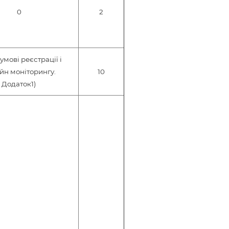
0
2
 умові реєстрації і
йн моніторингу.
10
Додаток1)