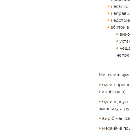
несанкці
неправил
недотрим
збиток в
вико
уста
неща
непра
Ми залишаємо 
були порушен
виробників);
були відсутн
змінному стру
виріб має о
механічні п