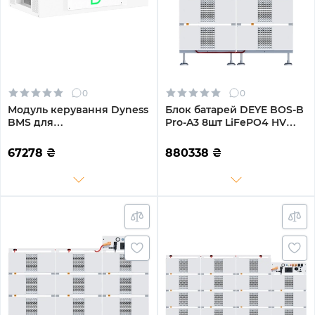
0
0
Модуль керування Dyness
Блок батарей DEYE BOS-B
BMS для
Pro-A3 8шт LiFePO4 HV
STACK280/STACK314
410V 314Ah 128kWh з BMS
(SBDU200)
(BOS-B-PRO-128kWh)
67278
₴
880338
₴