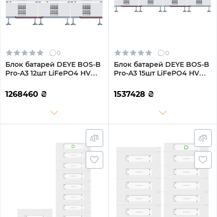
0
0
Блок батарей DEYE BOS-B
Блок батарей DEYE BOS-B
Pro-A3 12шт LiFePO4 HV
Pro-A3 15шт LiFePO4 HV
615V 314Ah 192kWh з BMS
768V 314Ah 240kWh з BMS
(BOS-B-PRO-192kWh)
(BOS-B-PRO-240kWh)
1268460
₴
1537428
₴