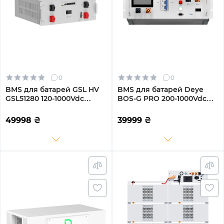
0
0
BMS для батарей GSL HV
BMS для батарей Deye
GSL51280 120-1000Vdc
BOS-G PRO 200-1000Vdc
(BESS_BMS)
120A (BOS-G-PDU-2)
49998
₴
39999
₴