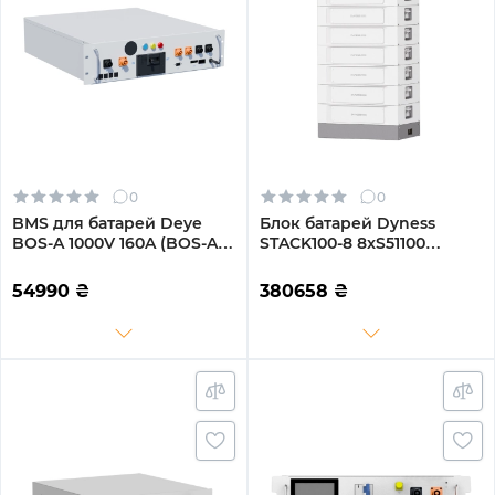
0
0
BMS для батарей Deye
Блок батарей Dyness
BOS-A 1000V 160A (BOS-A-
STACK100-8 8xS51100
PDU-2 1000V/160A)
40.96kW 409.6V 100Ah
LiFePO4 SBDU100
54990
₴
380658
₴
(STACK100-8-40.96kW)