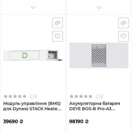
0
0
Модуль управління (BMS)
Акумуляторна батарея
для Dyness STACK Heated
DEYE BOS-B Pro-A3
з обігрівом (SBDU100-H)
LiFePO4 HV 51.2V 314Ah
16.08kWh без BMS (BOS-B-
39690
₴
98190
₴
Pack16-A3)