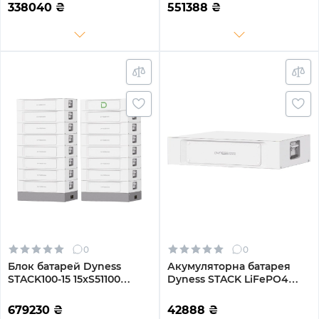
LiFePO4 SBDU100
100AhLiFePO4 SBDU100
338040
₴
551388
₴
(STACK100-7-35.84kW)
(STACK100-12-61.44kW)
0
0
Блок батарей Dyness
Акумуляторна батарея
STACK100-15 15xS51100
Dyness STACK LiFePO4
76.8kW 768V
S51100 Heated 51.2V 100Ah
100AhLiFePO4 SBDU100
5.12kWh з обігрівом без
679230
₴
42888
₴
(STACK100-15-76.8kW)
BMS (S51100-H)