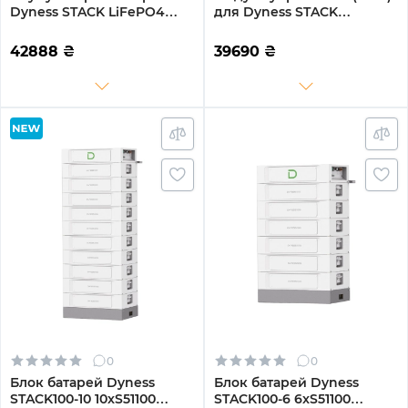
Dyness STACK LiFePO4
для Dyness STACK
S51100 51.2V 100Ah 5.12kWh
(SBDU100)
без BMS (S51100)
42888
₴
39690
₴
0
0
Блок батарей Dyness
Блок батарей Dyness
STACK100-10 10xS51100
STACK100-6 6xS51100