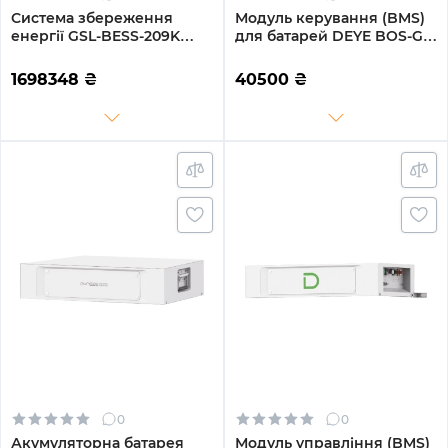
Система збереження
Модуль керування (BMS)
енергії GSL-BESS-209K
для батарей DEYE BOS-G
665.6V 314Ah 208kWh
120-750Vdc 100A
LiFePO4 IP65, Fire
1698348
₴
40500
₴
Extinguisher,
AirConditioner with Air
channel (GSL-BESS-209K)
0
0
Акумуляторна батарея
Модуль управління (BMS)