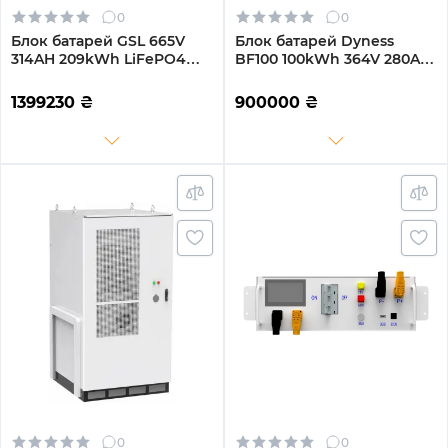
0
0
Блок батарей GSL 665V
Блок батарей Dyness
314AH 209kWh LiFePO4
BF100 100kWh 364V 280AH
(GSL-R209K)
LiFePO4 IP55 Fire
Extinguisher, WaterCooled
1399230
₴
900000
₴
(BF100-C100)
0
0