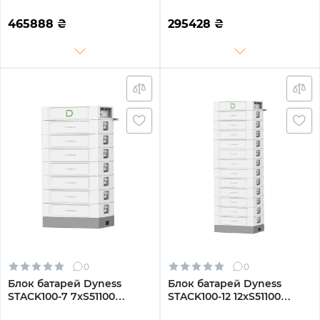
51.2kW 512V 100Ah LiFePO4
30.72kW 307.2V 100Ah
SBDU100 (STACK100-10-
LiFePO4 SBDU100
465888
₴
295428
₴
51.2kW)
(STACK100-6-30.72kW)
0
0
Блок батарей Dyness
Блок батарей Dyness
STACK100-7 7xS51100
STACK100-12 12xS51100
35.84kW 358.4V 100Ah
61.44kW 614.4V