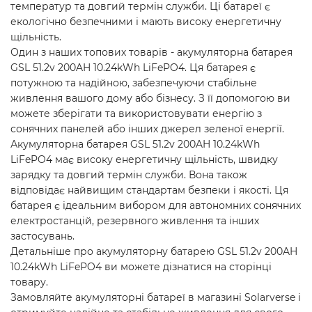
температур та довгий термін служби. Ці батареї є
екологічно безпечними і мають високу енергетичну
щільність.
Один з наших топових товарів - акумуляторна батарея
GSL 51.2v 200AH 10.24kWh LiFePO4. Ця батарея є
потужною та надійною, забезпечуючи стабільне
живлення вашого дому або бізнесу. З її допомогою ви
можете зберігати та використовувати енергію з
сонячних панелей або інших джерел зеленої енергії.
Акумуляторна батарея GSL 51.2v 200AH 10.24kWh
LiFePO4 має високу енергетичну щільність, швидку
зарядку та довгий термін служби. Вона також
відповідає найвищим стандартам безпеки і якості. Ця
батарея є ідеальним вибором для автономних сонячних
електростанцій, резервного живлення та інших
застосувань.
Детальніше про акумуляторну батарею GSL 51.2v 200AH
10.24kWh LiFePO4 ви можете дізнатися на сторінці
товару.
Замовляйте акумуляторні батареї в магазині Solarverse і