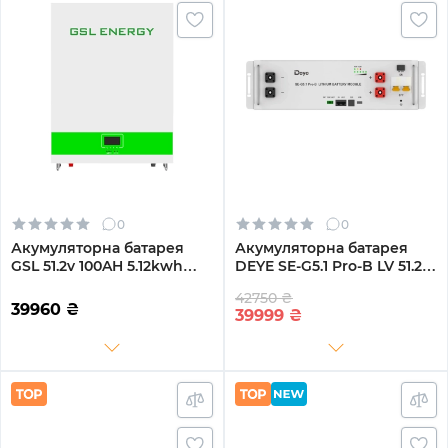
0
0
Акумуляторна батарея
Акумуляторна батарея
GSL 51.2v 100AH 5.12kwh
DEYE SE-G5.1 Pro-B LV 51.2V
lifepo4 (GSL051100AB-
100AH 5.12kWh LiFePO4
42750 ₴
GBP2)
39960
₴
39999
₴