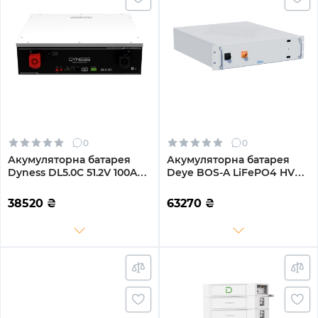
0
0
Акумуляторна батарея
Акумуляторна батарея
Dyness DL5.0C 51.2V 100Ah
Deye BOS-A LiFePO4 HV
LiFePO4
38.4V 200Ah 7.68kWh no
BMS (BOS-A)
38520
₴
63270
₴