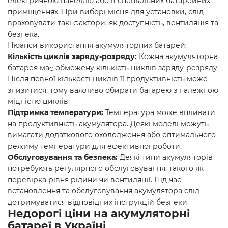
електричною панеллю або в спеціальних батарейних
приміщеннях. При виборі місця для установки, слід
враховувати такі фактори, як доступність, вентиляція та
безпека.
Нюанси використання акумуляторних батарей:
Кількість циклів заряду-розряду:
Кожна акумуляторна
батарея має обмежену кількість циклів заряду-розряду.
Після певної кількості циклів її продуктивність може
знизитися, тому важливо обирати батарею з належною
міцністю циклів.
Підтримка температури:
Температура може впливати
на продуктивність акумулятора. Деякі моделі можуть
вимагати додаткового охолодження або оптимального
режиму температури для ефективної роботи.
Обслуговування та безпека:
Деякі типи акумуляторів
потребують регулярного обслуговування, такого як
перевірка рівня рідини чи вентиляції. Під час
встановлення та обслуговування акумулятора слід
дотримуватися відповідних інструкцій безпеки.
Недорогі ціни на акумуляторні
батареї в Україні