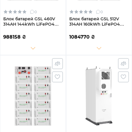
0
0
Блок батарей GSL 460V
Блок батарей GSL 512V
314AH 144kWh LiFePO4
314AH 160kWh LiFePO4
(GSL-R144K)
(GSL-R160K)
988158
₴
1084770
₴