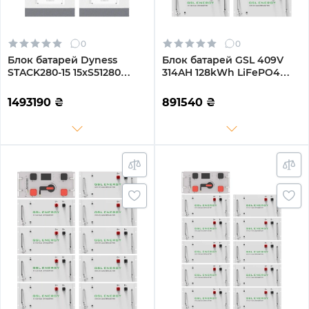
0
0
Блок батарей Dyness
Блок батарей GSL 409V
STACK280-15 15xS51280
314AH 128kWh LiFePO4
215kWh 768V 280Ah
(GSL-R128K)
LiFePO4 SBDU280
1493190
₴
891540
₴
(STACK280-15-215kWh)