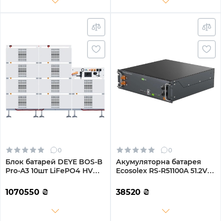
0
0
Блок батарей DEYE BOS-B
Акумуляторна батарея
Pro-A3 10шт LiFePO4 HV
Ecosolex RS-R51100A 51.2V
512V 314Ah 160kWh з BMS
100Ah 5.12kWh LiFePo4 (RS-
(BOS-B-PRO-160kWh)
R51100A)
1070550
₴
38520
₴