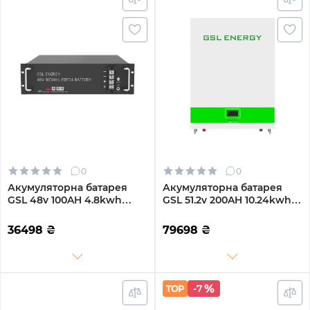
0
0
Акумуляторна батарея
Акумуляторна батарея
GSL 48v 100AH 4.8kwh
GSL 51.2v 200AH 10.24kwh
lifepo4 (ZN-P48100ESA1)
lifepo4 (GSL051200AB-
GBP2)
36498
₴
79698
₴
-7