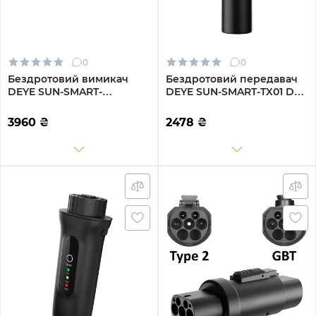
0
0
Бездротовий вимикач
Бездротовий передавач
DEYE SUN-SMART-
DEYE SUN-SMART-TX01 DC
SWITCH01P3 25A, 3-Ph,
5V, LoRa
LoRa
3960
₴
2478
₴