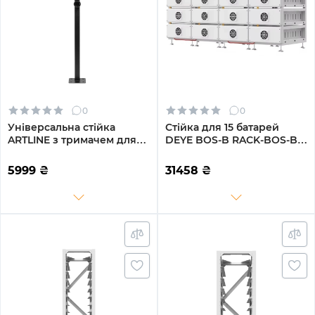
0
0
Універсальна стійка
Стійка для 15 батарей
ARTLINE з тримачем для
DEYE BOS-B RACK-BOS-B
автомобільного зарядного
(RACK/BOS-B-PDU-2)
пристрою Bulk Black
5999
₴
31458
₴
(ARTLINE_CAR_CHR_HOLDER)