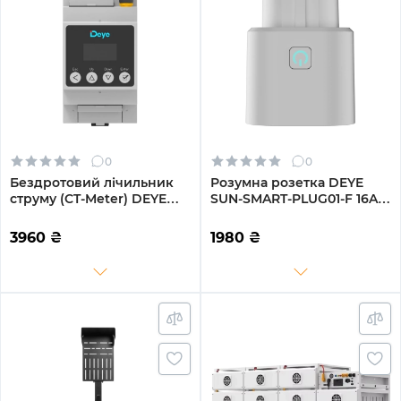
0
0
Бездротовий лічильник
Розумна розетка DEYE
струму (CT-Meter) DEYE
SUN-SMART-PLUG01-F 16A,
SUN-SMART-CT01 50мА CT,
LoRa
3-Ph, LoRa/RS485
3960
₴
1980
₴