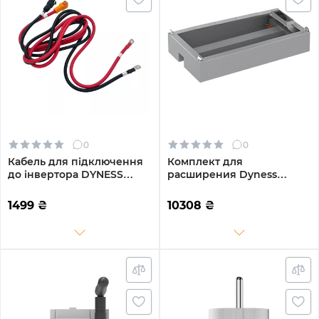
0
0
Кабель для підключення
Комплект для
до інвертора DYNESS
расширения Dyness
B4850 (B4850-P-C)
STACK280 S51280 (S51280
Expand)
1499
₴
10308
₴