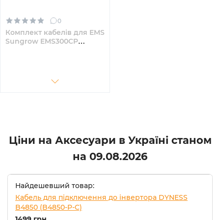
0
Комплект кабелів для EMS
Sungrow EMS300CP
ST255CS (B0B05013)
Ціни на Аксесуари в Україні станом
на
09.08.2026
Найдешевший товар:
Кабель для підключення до інвертора DYNESS
B4850 (B4850-P-C)
1499 грн