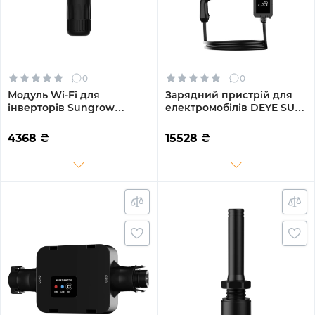
0
0
Модуль Wi-Fi для
Зарядний пристрій для
інверторів Sungrow
електромобілів DEYE SUN-
WiNet-S2 Wi-Fi/LAN
EVSE22K01-EU Type2, 22кВт,
(ASM00874)
32A, 3-Ph, Wi-Fi/LoRa/BLE
4368
₴
15528
₴