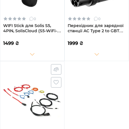
0
0
WIFI Stick для Solis S5,
Перехідник для зарядної
4PIN, SolisCloud (S5-WiFi-
станції AC Type 2 to GBT
ST-4Pin)
32A 380V AC (3 phase)
1499
₴
1999
₴