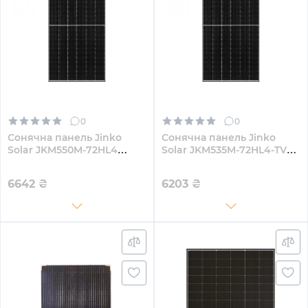
0
0
Сонячна панель Jinko
Сонячна панель Jinko
Solar JKM550M-72HL4
Solar JKM535M-72HL4-TV
550W
535W
6642
₴
6203
₴