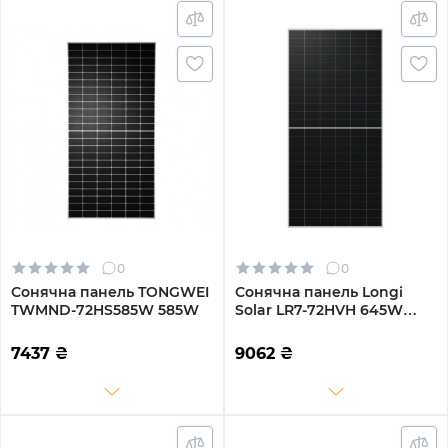
0
0
Сонячна панель TONGWEI
Сонячна панель Longi
TWMND-72HS585W 585W
Solar LR7-72HVH 645W
(LR7-72HVH-645M)
7437
₴
9062
₴