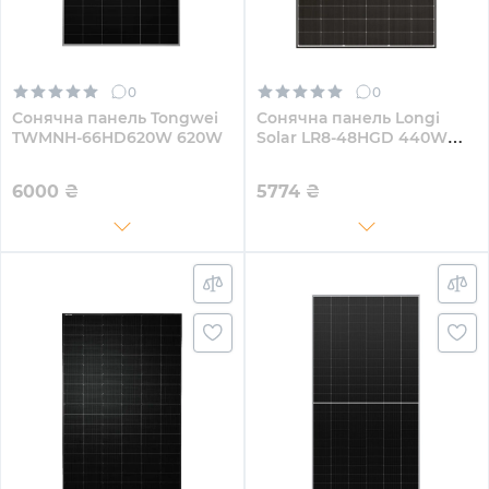
0
0
Сонячна панель Tongwei
Сонячна панель Longi
TWMNH-66HD620W 620W
Solar LR8-48HGD 440W
(LR8-48HGD-440M)
6000
₴
5774
₴