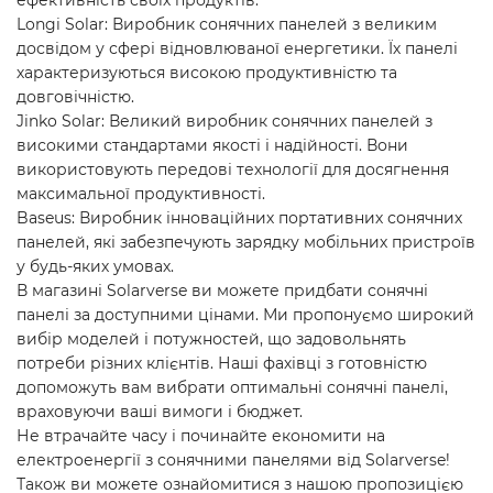
ефективність своїх продуктів.
Longi Solar: Виробник сонячних панелей з великим
досвідом у сфері відновлюваної енергетики. Їх панелі
характеризуються високою продуктивністю та
довговічністю.
Jinko Solar: Великий виробник сонячних панелей з
високими стандартами якості і надійності. Вони
використовують передові технології для досягнення
максимальної продуктивності.
Baseus: Виробник інноваційних портативних сонячних
панелей, які забезпечують зарядку мобільних пристроїв
у будь-яких умовах.
В магазині Solarverse ви можете придбати сонячні
панелі за доступними цінами. Ми пропонуємо широкий
вибір моделей і потужностей, що задовольнять
потреби різних клієнтів. Наші фахівці з готовністю
допоможуть вам вибрати оптимальні сонячні панелі,
враховуючи ваші вимоги і бюджет.
Не втрачайте часу і починайте економити на
електроенергії з сонячними панелями від Solarverse!
Також ви можете ознайомитися з нашою пропозицією