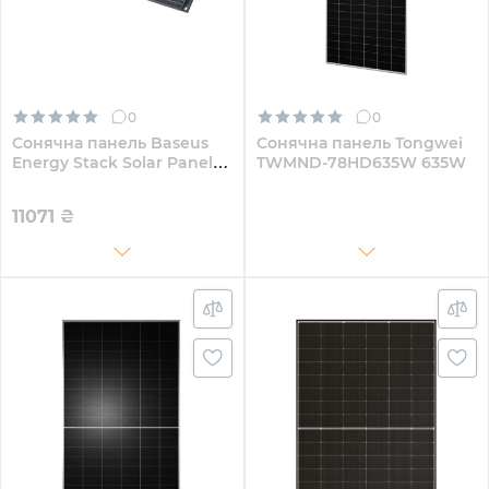
0
0
Сонячна панель Baseus
Сонячна панель Tongwei
Energy Stack Solar Panel
TWMND-78HD635W 635W
100W Cold Green
11071
₴