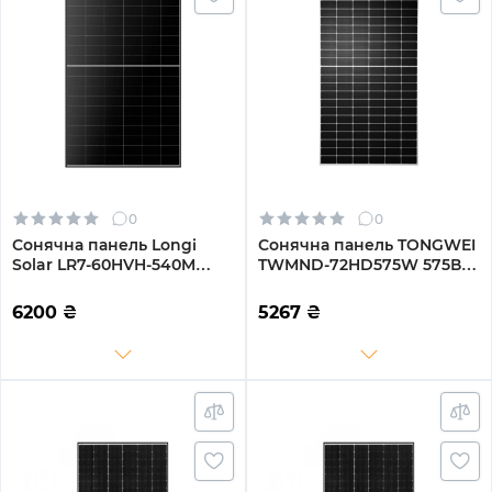
0
0
Сонячна панель Longi
Сонячна панель TONGWEI
Solar LR7-60HVH-540M
TWMND-72HD575W 575Вт
540Вт (LR7-60HVH-540M)
(TWMND-72HD575W)
6200
₴
5267
₴