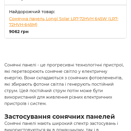
Найдорожчий товар:
Сонячна панель Longi Solar LR7-72HVH 645W (LR7-
72HVH-645M)
9062 грн
Сонячні панелі - це прогресивні технологічні пристрої,
які перетворюють сонячне світло у електричну
енергію. Вони складаються з сонячних фотоелементів,
які збирають фотони світла і генерують постійний
струм. Цей постійний струм потім може бути
використаний для живлення різних електричних
пристроїв і систем.
Застосування сонячних панелей
Сонячні панелі мають широкий спектр застосувань і
використовуються як в домашньому, так і в