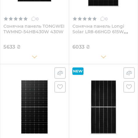
0
0
Сонячна панель TONGWEI
Сонячна панель Longi
TWMND-54HB430W 430W
Solar LR8-66HGD 615W
(LR8-66HGD-615M)
5633
₴
6033
₴