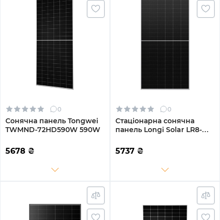
0
0
Сонячна панель Tongwei
Стаціонарна сонячна
TWMND-72HD590W 590W
панель Longi Solar LR8-
66HGD-610M 610W
5678
₴
5737
₴