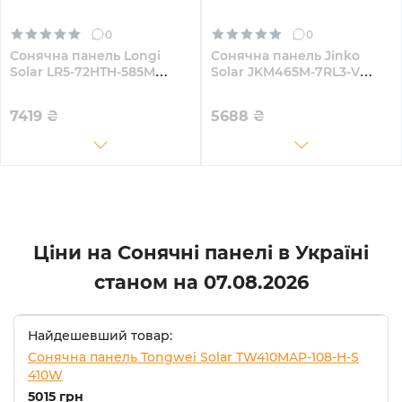
0
0
Сонячна панель Longi
Сонячна панель Jinko
Solar LR5-72HTH-585M
Solar JKM465M-7RL3-V
585W
465W
7419
₴
5688
₴
Ціни на Сонячні панелі в Україні
станом на
07.08.2026
Найдешевший товар:
Сонячна панель Tongwei Solar TW410MAP-108-H-S
410W
5015 грн