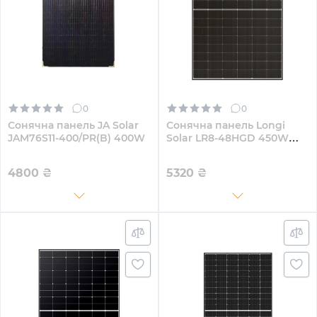
0
0
Сонячна панель JA Solar
Сонячна панель Longi
JAM76S11-400/PR(B) 400W
Solar LR8-48HGD 450W
(LR8-48HGD-450M)
4800
₴
5320
₴