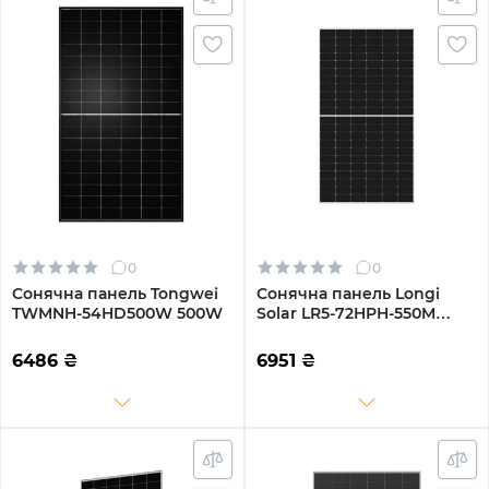
0
0
Сонячна панель Tongwei
Сонячна панель Longi
TWMNH-54HD500W 500W
Solar LR5-72HPH-550M
550W
6486
₴
6951
₴