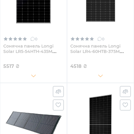
0
0
Сонячна панель Longi
Сонячна панель Longi
Solar LR5-54HTH-435M
Solar LR4-60HTB-375M
435W
375W
5517
₴
4518
₴