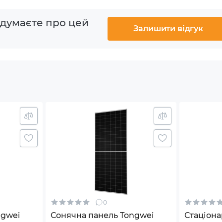
ei Solar TWMND-72HS575W в Україні? Замовте її
W
 думаєте про цей
видкою доставкою в Києві та по всій країні!
Залишити відгук
%/℃
 %/℃
6 %/℃
С… +85 °С
6х24)
0
ngwei
Сонячна панель Tongwei
Стаціона