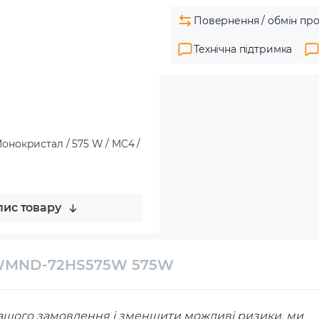
Повернення / обмін про
Технічна підтримка
нокристал / 575 W / MC4 /
ис товару
 TWMND-72HS575W 575W
ашого замовлення і зменшити можливі ризики, ми