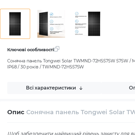
Ключові особливості
Сонячна панель Tongwei Solar TWMND-72HS575W 575W / Мо
IP68 / 30 років / TWMND-72HS575W
Всі характеристики
Оп
Опис
Сонячна панель Tongwei Solar
Щоб забезпечити найвищий рівень захисту для в