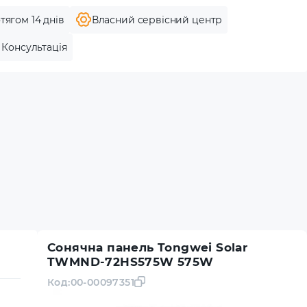
тягом 14 днів
Власний сервісний центр
Консультація
Сонячна панель Tongwei Solar
TWMND-72HS575W 575W
Код:
00-00097351