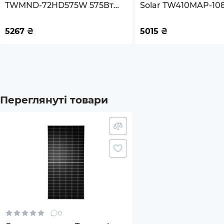
TWMND-72HD575W 575Вт
Solar TW410MAP-10
(TWMND-72HD575W)
410W
Матеріал рами
Анод
5267
₴
5015
₴
Конектори
MC4
Тип пакування
Пале
Кількість панелей в палеті
31
Переглянуті товари
Вага палети, кг
948
Гарантія
30 ро
Гарантія на 90% вихідної потужності
30 ро
Гарантія на 80% вихідної потужності
30 ро
0
Сертифікати відповідності
IEC 6