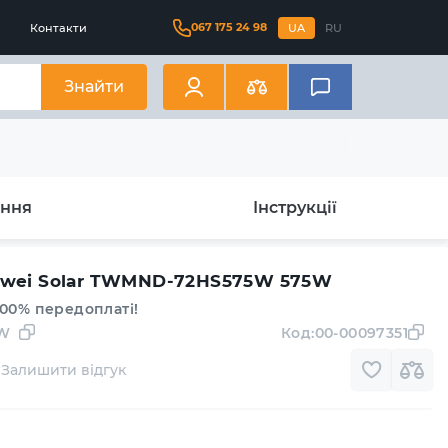
067 175 24 98
Контакти
UA
RU
Знайти
ання
Інструкції
gwei Solar TWMND-72HS575W 575W
100% передоплаті!
5W
Код:
00-00097351
Залишити відгук