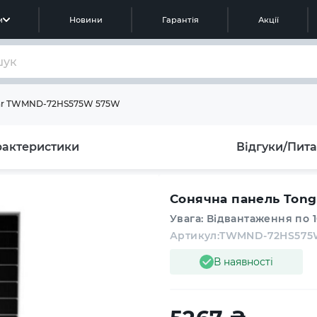
м
Новини
Гарантія
Акції
olar TWMND-72HS575W 575W
рактеристики
Відгуки/Пит
Сонячна панель Ton
Увага: Відвантаження по 
Артикул:
TWMND-72HS57
В наявності