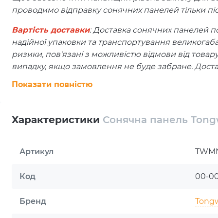
проводимо відправку сонячних панелей тільки п
Вартість доставки
: Доставка сонячних панелей по
надійної упаковки та транспортування великогаб
ризики, пов'язані з можливістю відмови від товар
випадку, якщо замовлення не буде забране. Доста
Показати повністю
Страхування
: Кожна посилка застрахована на 100
пошкоджена під час транспортування, ми гарант
Нова Пошта. Обов'язково перевіряти товар на цілі
Характеристики
Сонячна панель Ton
У сьогоднішній все більш свідомій екологічний еп
Артикул
TWMN
а реальною можливістю для ефективного та еконо
роль відіграють високоякісні сонячні панелі, такі
Код
00-0
TWMND-72HS575W.
Бренд
Tongw
З цією панеллю ви отримуєте не просто пристрій 