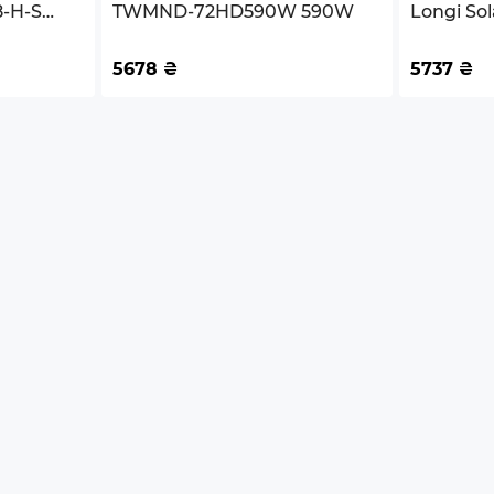
8-H-S
TWMND-72HD590W 590W
Longi So
610W
ований алюміній
5678
₴
5737
₴
та
ків
ків
ків
2941