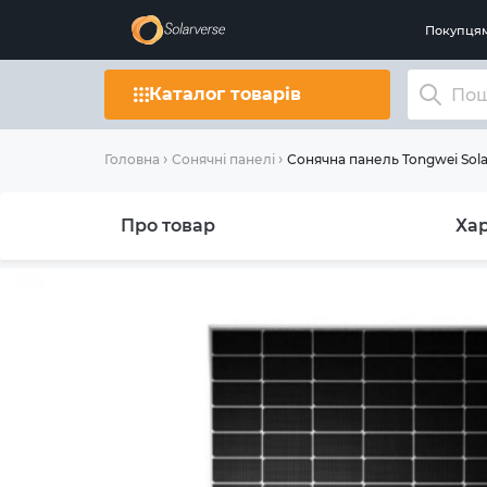
Покупця
Каталог товарів
Сонячна панель Tongwei S
Головна
Сонячні панелі
Про товар
Ха