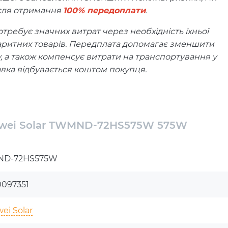
ісля отримання
100% передоплати
.
требує значних витрат через необхідність їхньої
аритних товарів. Передплата допомагає зменшити
у, а також компенсує витрати на транспортування у
вка відбувається коштом покупця.
%, що нівелює фінансові ризики. Якщо панель буде
уємо компенсацію через транспортну компанію
сність при отриманні.
gwei Solar TWMND-72HS575W 575W
охі, сонячна енергія стає не просто альтернативою,
D-72HS575W
мічного енергозабезпечення. І у цьому ключову
 як монокристалічна сонячна панель Tongwei Solar
0097351
ei Solar
для перетворення сонячного світла в