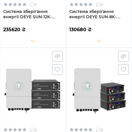
0
0
Система зберігання
Система зберігання
енергії DEYE SUN-12K-
енергії DEYE SUN-8K-
SG04LP3-EU-4GS20.48K-
SG01LP1-EU-2GS10.24K-LFP-
LFP-W 12kW 20.48kWh
W 8kW 10.24kWh 2BAT
235620
₴
130680
₴
4BAT LiFePO4 6500 циклів
LiFePO4 6500 циклів
0
0