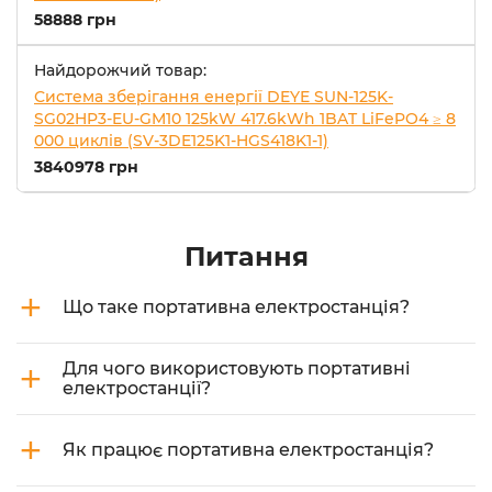
58888 грн
Найдорожчий товар:
Система зберігання енергії DEYE SUN-125K-
SG02HP3-EU-GM10 125kW 417.6kWh 1BAT LiFePO4 ≥ 8
000 циклів (SV-3DE125K1-HGS418K1-1)
3840978 грн
Питання
+
Що таке портативна електростанція?
+
Для чого використовують портативні
електростанції?
+
Як працює портативна електростанція?