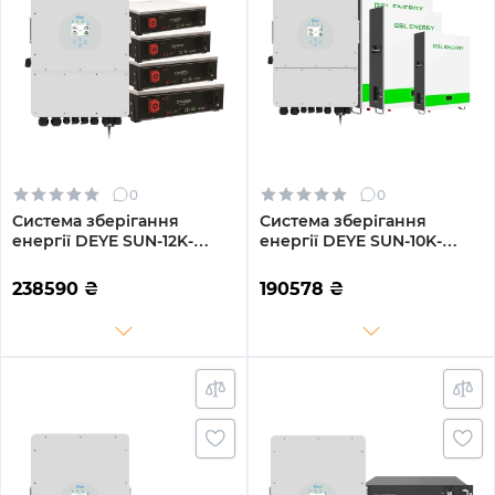
0
0
Система зберігання
Система зберігання
енергії DEYE SUN-12K-
енергії DEYE SUN-10K-
SG04LP3-EU-4DY20.48K-
SG02LP1-EU-AM3-3GS15.36K-
LFP-W 12000W 20.48kWh
LFP-W 10kW 15.36kWh
238590
₴
190578
₴
4BAT LiFePO4 6000 циклів
3BAT LiFePO4 6500 циклів