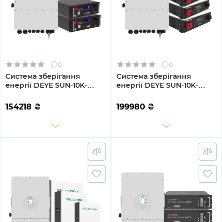
0
0
Система зберігання
Система зберігання
енергії DEYE SUN-10K-
енергії DEYE SUN-10K-
SG04LP3-EU-2GS10.24K-LFP
SG04LP3-EU-3DY14.4K-LFP-
10kW 10.24kWh 2BAT
W 10kW 14.4kWh 3BAT
154218
₴
199980
₴
LiFePO4 6500 циклів
LiFePO4 6000 циклів