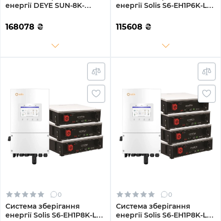
енергії DEYE SUN-8K-
енергії Solis S6-EH1P6K-L-
SG01LP1-EU-3GS15.36K-LFP-
PLUS-LDY10.24K1-LFP 6kW
W 8kW 15.36kWh 3BAT
10.24kWh 2BAT LiFePO4
168078
₴
115608
₴
LiFePO4 6500 циклів
6000 циклів
0
0
Система зберігання
Система зберігання
енергії Solis S6-EH1P8K-L-
енергії Solis S6-EH1P8K-L-