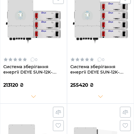
0
0
Система зберігання
Система зберігання
енергії DEYE SUN-12K-
енергії DEYE SUN-12K-
SG04LP3-EU-3DE15.36K-LFP
SG04LP3-EU-4DE20.48K-
12000W 15.36kh 3BAT
LFP 12000W 20.48kh 4BAT
213120
₴
255420
₴
LiFePO4 6000 циклів
LiFePO4 6000 циклів