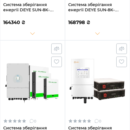
Система зберігання
Система зберігання
енергії DEYE SUN-8K-
енергії DEYE SUN-8K-
SG01LP1-EU-3GS14.4K-LFP
SG01LP1-EU-3GS15.36K-LFP
8kW 14.4kWh 3BAT
8kW 15.36kWh 3BAT
164340
₴
168798
₴
LiFePO4 6500 циклів
LiFePO4 6500 циклів
0
0
Система зберігання
Система зберігання