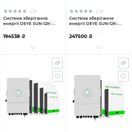
0
0
Система зберігання
Система зберігання
енергії DEYE SUN-12K-
енергії DEYE SUN-12K-
SG04LP3-EU-3GS14.4K-LFP
SG04LP3-EU-4DY19.2K-LFP-
12kW 14.4kWh 3BAT
W 12kW 19.2kWh 4BAT
194538
₴
247500
₴
LiFePO4 6500 циклів
LiFePO4 6000 циклів