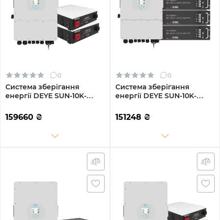
0
0
Система зберігання
Система зберігання
енергії DEYE SUN-10K-
енергії DEYE SUN-10K-
SG04LP3-EU-2DY9.6K-LFP-
SG04LP3-EU-2GS9.6K-LFP
W 10kW 9.6kWh 2BAT
10kW 9.6kWh 2BAT
159660
₴
151248
₴
LiFePO4 6000 циклів
LiFePO4 6500 циклів