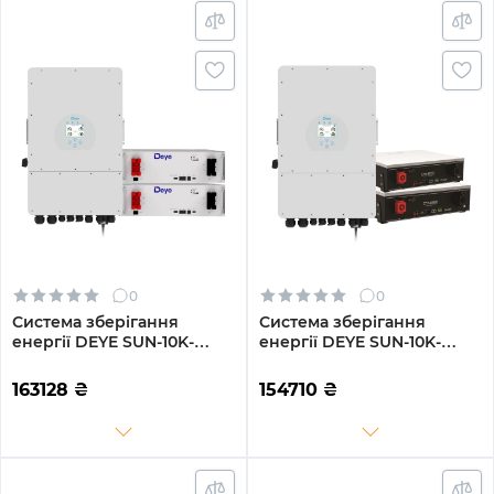
0
0
Система зберігання
Система зберігання
енергії DEYE SUN-10K-
енергії DEYE SUN-10K-
SG02LP1-EU-AM3-
SG02LP1-EU-AM3-
2DE10.24K-LFP 10000W
2DY10.24K-LFP-W 10000W
163128
₴
154710
₴
10.24kh 2BAT LiFePO4 6000
10.24kh 2BAT LiFePO4 6000
циклів
циклів