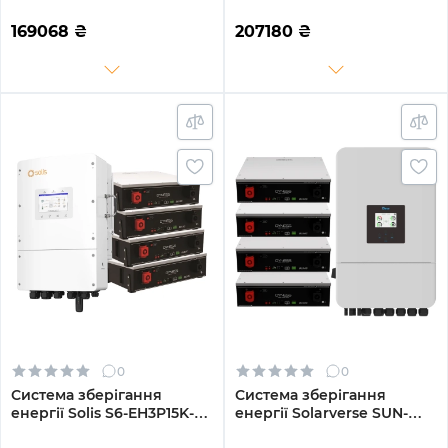
PLUS-LDY15.36K1-LFP 8kW
PLUS-LDY20.48K1-LFP 8kW
15.36kWh 3BAT LiFePO4
20.48kWh 4BAT LiFePO4
169068
₴
207180
₴
6000 циклів
6000 циклів
0
0
Система зберігання
Система зберігання
енергії Solis S6-EH3P15K-L-
енергії Solarverse SUN-
LDY20.48K1-LFP 15kW
14K-SG05LP3-EU-