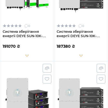
0
0
Система зберігання
Система зберігання
енергії DEYE SUN-10K-
енергії DEYE SUN-10K-
SG04LP3-EU-3GS15.36K-
SG04LP3-EU-3GS14.4K-LFP
LFP-W 10kW 15.36kWh
10kW 14.4kWh 3BAT
191070
₴
187380
₴
3BAT LiFePO4 6500 циклів
LiFePO4 6500 циклів