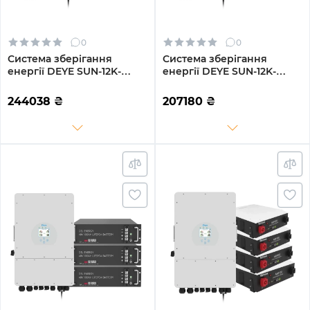
0
0
Система зберігання
Система зберігання
енергії DEYE SUN-12K-
енергії DEYE SUN-12K-
SG02LP1-EU-AM3-4DY19.2K-
SG04LP3-EU-3DY14.4K-LFP-
LFP-W 12kW 19.2kWh 4BAT
W 12kW 14.4kWh 3BAT
244038
₴
207180
₴
LiFePO4 6000 циклів
LiFePO4 6000 циклів