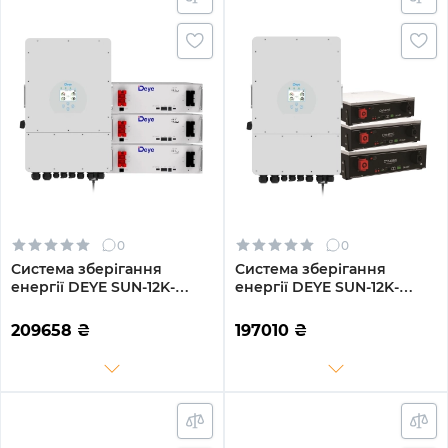
0
0
Система зберігання
Система зберігання
енергії DEYE SUN-12K-
енергії DEYE SUN-12K-
SG02LP1-EU-AM3-
SG02LP1-EU-AM3-
3DE15.36K-LFP 12000W
3DY15.36K-LFP-W 12000W
209658
₴
197010
₴
15.36kh 3BAT LiFePO4 6000
15.36kh 3BAT LiFePO4 6000
циклів
циклів