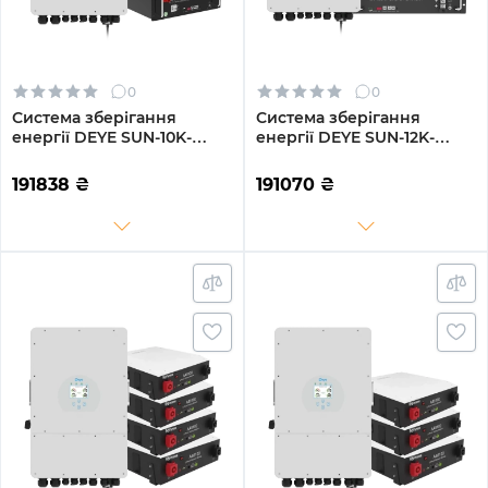
0
0
Система зберігання
Система зберігання
енергії DEYE SUN-10K-
енергії DEYE SUN-12K-
SG04LP3-EU-3GS15.36K-LFP
SG02LP1-EU-AM3-3GS14.4K-
10kW 15.36kWh 3BAT
LFP 12kW 14.4kWh 3BAT
191838
₴
191070
₴
LiFePO4 6500 циклів
LiFePO4 6500 циклів