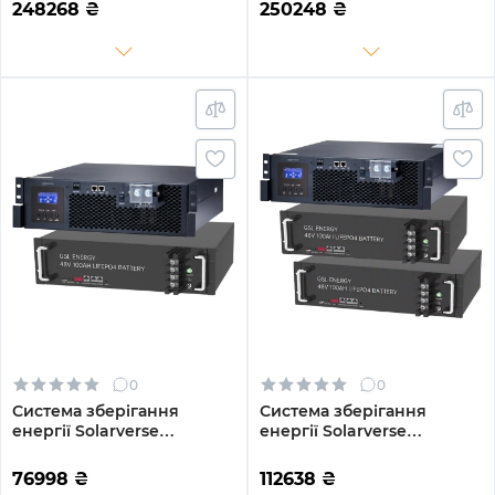
20.48kWh 4BAT LiFePO4
4DY20.48K-LFP-W 14kW
248268
₴
250248
₴
6000 циклів
20.48kWh 4BAT LiFePO4
6000 циклів
0
0
Система зберігання
Система зберігання
енергії Solarverse
енергії Solarverse
SV5048UPSR-1GS4.8K-LFP 5
SV5048UPSR-2GS9.6K-LFP
4.8kWh 1BAT LiFePO4 6500
5 9.6kWh 2BAT LiFePO4
76998
₴
112638
₴
циклів
6500 циклів