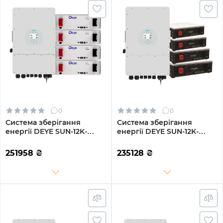
0
0
Система зберігання
Система зберігання
енергії DEYE SUN-12K-
енергії DEYE SUN-12K-
SG02LP1-EU-AM3-
SG02LP1-EU-AM3-
4DE20.48K-LFP 12000W
4DY20.48K-LFP-W 12000W
251958
₴
235128
₴
20.48kh 4BAT LiFePO4
20.48kh 4BAT LiFePO4
6000 циклів
6000 циклів