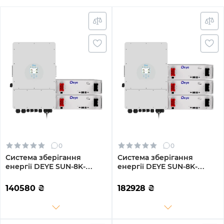
0
0
Система зберігання
Система зберігання
енергії DEYE SUN-8K-
енергії DEYE SUN-8K-
SG01LP1-EU-2DE10.24K-LFP
SG01LP1-EU-3DE15.36K-LFP
8000W 10.24kh 2BAT
8000W 15.36kh 3BAT
140580
₴
182928
₴
LiFePO4 6000 циклів
LiFePO4 6000 циклів