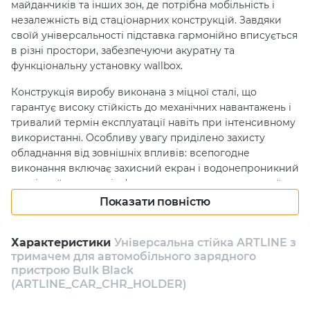
майданчиків та інших зон, де потрібна мобільність і
незалежність від стаціонарних конструкцій. Завдяки
своїй універсальності підставка гармонійно вписується
в різні простори, забезпечуючи акуратну та
функціональну установку wallbox.
Конструкція виробу виконана з міцної сталі, що
гарантує високу стійкість до механічних навантажень і
тривалий термін експлуатації навіть при інтенсивному
використанні. Особливу увагу приділено захисту
обладнання від зовнішніх впливів: всепогодне
виконання включає захисний екран і водонепроникний
магнітний чохол, які ефективно захищають зарядний
пристрій і кабель від вологи, пилу, ультрафіолетового
Показати повністю
випромінювання та перепадів температур. Це робить
підставку надійним вибором для експлуатації в будь-
Характеристики
Універсальна стійка ARTLINE з
яких кліматичних умовах без ризику пошкодження
тримачем для автомобільного зарядного
техніки.
пристрою Bulk Black
(ARTLINE_CAR_CHR_HOLDER)
Додатковою перевагою є вбудований тримач для
кабелю, що дозволяє акуратно зберігати його та