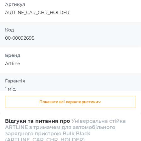
запобігати сплутуванню або забрудненню. Ергономіка
Артикул
конструкції продумана таким чином, щоб забезпечити
ARTLINE_CAR_CHR_HOLDER
максимально зручне підключення — користувач може
легко виконувати всі дії однією рукою, що особливо
Код
важливо в повсякденній експлуатації. У комплект
поставки входять усі необхідні елементи для швидкого
00-00092695
встановлення, що дозволяє заощадити час і не вимагає
складних монтажних робіт.
Бренд
Artline
Гарантія
1 міс.
Показати всі характеристики
Тип
Стійка
Відгуки та питання про
Універсальна стійка
ARTLINE з тримачем для автомобільного
Колір
зарядного пристрою Bulk Black
Чорний
(ARTLINE_CAR_CHR_HOLDER)