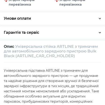
перевізника
перевізника
Умови оплати
Готівка
Гарантія та сервіс
Повернення / обмін протягом 14 днів
Опис
Універсальна стійка ARTLINE з тримачем
Власний сервісний центр
Технічна підтримка
для автомобільного зарядного пристрою Bulk
Black (ARTLINE_CAR_CHR_HOLDER)
Консультація
Універсальна підставка ARTLINE з тримачем для
автомобільного зарядного пристрою — це продумане
та надійне рішення для створення зручної й безпечної
зарядної інфраструктури в тих місцях, де традиційний
настінний монтаж неможливий або ускладнений. Таке
обладнання особливо актуальне для відкритих
парковок, прибудинкових територій, комерційних