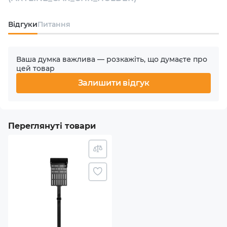
Відгуки
Питання
Призначення
Для заряджання електромобілів
Ваша думка важлива — розкажіть, що думаєте про
Матеріал
цей товар
Метал
Залишити відгук
Комплектація
Стійка
Переглянуті товари
Тримач для зарядного кабелю
Монтажний набір
Магнітний чохол