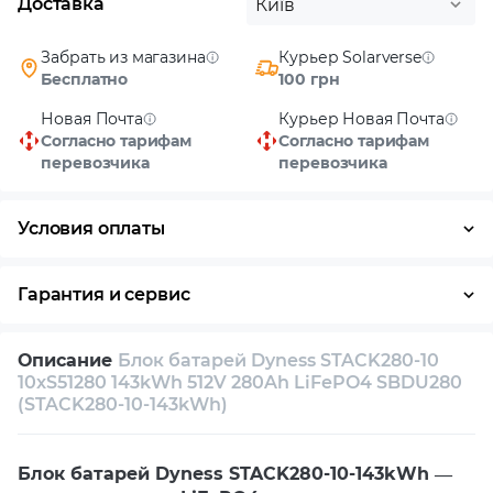
Доставка
Київ
Забрать из магазина
Курьер Solarverse
Бесплатно
100 грн
Новая Почта
Курьер Новая Почта
Согласно тарифам
Согласно тарифам
перевозчика
перевозчика
Условия оплаты
Наличными
Гарантия и сервис
Возврат и обмен в течение 14 дней
Описание
Блок батарей Dyness STACK280-10
Собственный сервисный центр
10xS51280 143kWh 512V 280Ah LiFePO4 SBDU280
(STACK280-10-143kWh)
Техническая поддержка
Консультация
Блок батарей Dyness STACK280-10-143kWh —