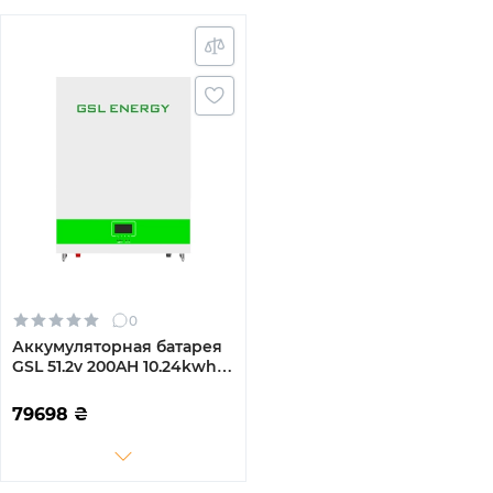
0
Аккумуляторная батарея
GSL 51.2v 200AH 10.24kwh
lifepo4 (GSL051200AB-
GBP2)
79698
₴