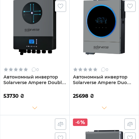
0
0
Автономный инвертор
Автономный инвертор
Solarverse Ampere Double
Solarverse Ampere Duo
8kW 48V 1 MPPT Wi-Fi 220V
6kW 48V 1 MPPT Wi-Fi 220V
Однофазный (SV8048AD)
Однофазный (SV6048AD)
53730
₴
25698
₴
-6