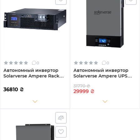
0
0
Автономный инвертор
Автономный инвертор
Solarverse Ampere Rack
Solarverse Ampere UPS
5kW 48V 1 MPPT 220V
6kW 48V 1 MPPT Wi-Fi 220V
31770 ₴
Однофазный
Однофазный
36810
₴
29999
₴
(SV5048UPSR)
(SV6048UPSW)