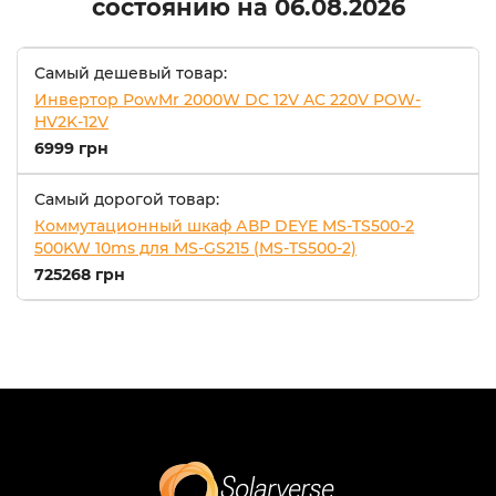
состоянию на
06.08.2026
Самый дешевый товар:
Инвертор PowMr 2000W DC 12V AC 220V POW-
HV2K-12V
6999 грн
Самый дорогой товар:
Коммутационный шкаф АВР DEYE MS-TS500-2
500KW 10ms для MS-GS215 (MS-TS500-2)
725268 грн