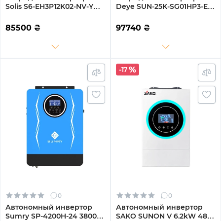
Solis S6-EH3P12K02-NV-YD-
Deye SUN-25K-SG01HP3-EU
L 12KW 48V 2 MPPT Wi-Fi
25KW HV-battery 2 MPPT
220/380V Трехфазный
Wi-Fi 220/380V
85500
₴
97740
₴
Трехфазный
-17
0
0
Автономный инвертор
Автономный инвертор
Sumry SP-4200H-24 3800W
SAKO SUNON V 6.2kW 48V