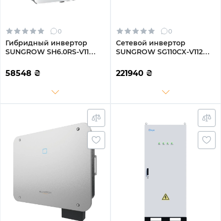
0
0
Гибридный инвертор
Сетевой инвертор
SUNGROW SH6.0RS-V11
SUNGROW SG110CX-V112
6kW HV 2 MPPT 220V
110kW 12 MPPT 220/380V
Однофазный (ASH00099)
Трехфазный (ASG02271)
58548
₴
221940
₴