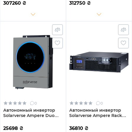
MPPT Wi-Fi 220/380V
MPPT Wi-Fi 220/380V
307260
₴
312750
₴
Трехфазный
Трехфазный
0
0
Автономный инвертор
Автономный инвертор
Solarverse Ampere Duo
Solarverse Ampere Rack
6kW 48V 1 MPPT Wi-Fi 220V
5kW 48V 1 MPPT 220V
Однофазный (SV6048AD)
Однофазный
25698
₴
36810
₴
(SV5048UPSR)