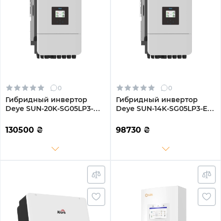
0
0
Гибридный инвертор
Гибридный инвертор
Deye SUN-20K-SG05LP3-
Deye SUN-14K-SG05LP3-EU-
EU-SM2 20KW 48V 2 MPPT
SM2 14KW 48V 2 MPPT Wi-
Wi-Fi 220/380V Трифазний
Fi 220/380V Трехфазный
130500
₴
98730
₴