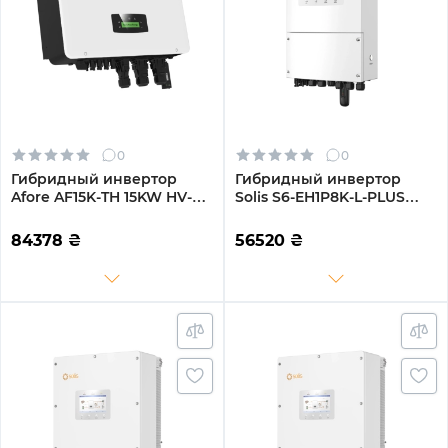
0
0
Гибридный инвертор
Гибридный инвертор
Afore AF15K-TH 15KW HV-
Solis S6-EH1P8K-L-PLUS
battery 2 MPPT Wi-Fi
8KW 48V 2 MPPT Wi-Fi
220/380V Трехфазный
220V Однофазный
84378
₴
56520
₴