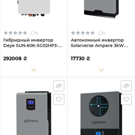
0
0
Гибридный инвертор
Автономный инвертор
Deye SUN-60K-SG02HP3-
Solarverse Ampere 3kW
EU-EM6 60kW HV-battery 6
24V 1 MPPT 220V
MPPT Wi-Fi 220/380V
Однофазный (SV3024A)
292008
₴
17730
₴
Трехфазный