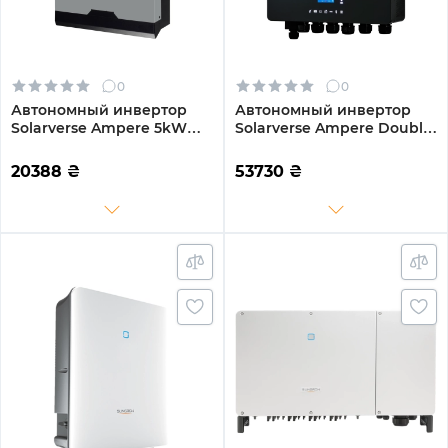
0
0
Автономный инвертор
Автономный инвертор
Solarverse Ampere 5kW
Solarverse Ampere Double
48V 1 MPPT 220V
8kW 48V 1 MPPT Wi-Fi 220V
Однофазный (SV5048A)
Однофазный (SV8048AD)
20388
₴
53730
₴