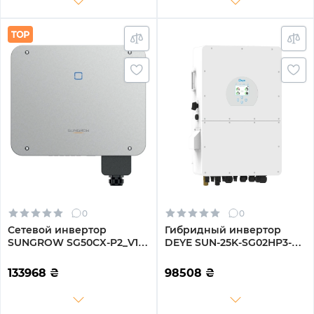
0
0
Сетевой инвертор
Гибридный инвертор
SUNGROW SG50CX-P2_V12
DEYE SUN-25K-SG02HP3-EU
50kW 4 MPPT 220/380V
25KW HV-battery 3 MPPT
Трехфазный (ASG01767)
Wi-Fi 220/380V
133968
₴
98508
₴
Трехфазный