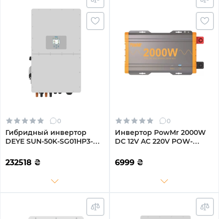
0
0
Гибридный инвертор
Инвертор PowMr 2000W
DEYE SUN-50K-SG01HP3-
DC 12V AC 220V POW-
EU-BM4
HV2K-12V
232518
₴
6999
₴