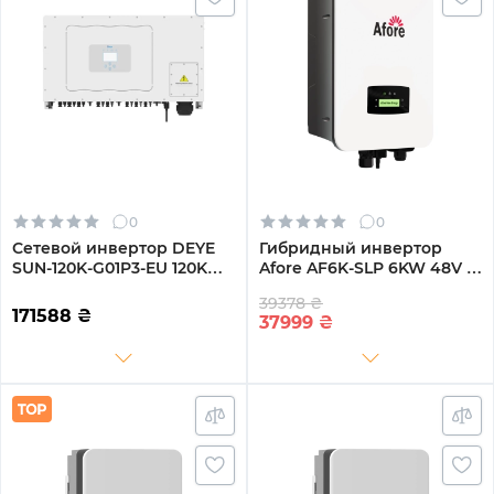
0
0
Сетевой инвертор DEYE
Гибридный инвертор
SUN-120K-G01P3-EU 120KW
Afore AF6K-SLP 6KW 48V 2
Трехфазный 380V/50hz
MPPT Wi-Fi 220V
39378 ₴
Однофазный (AF6K-SLP)
171588
₴
37999
₴