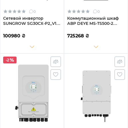
0
0
Сетевой инвертор
Коммутационный шкаф
SUNGROW SG30CX-P2_V1+
АВР DEYE MS-TS500-2
30kW 3 MPPT 220/380V
500KW 10ms для MS-GS215
Трехфазный (ASG01763)
(MS-TS500-2)
100980
₴
725268
₴
-2