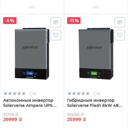
-6
-13
0
0
Автономный инвертор
Гибридный инвертор
Solarverse Ampere UPS
Solarverse Flash 6kW 48V 1
6kW 48V 1 MPPT Wi-Fi 220V
MPPT 220V Однофазный
31770 ₴
29658 ₴
Однофазный
(SV6048FH)
29999
₴
25999
₴
(SV6048UPSW)