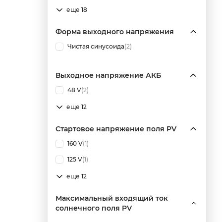
еще 18
Форма выходного напряжения
Чистая синусоида
(2)
Выходное напряжение АКБ
48 V
(2)
еще 12
Стартовое напряжение поля PV
160 V
(1)
125 V
(1)
еще 12
Максимальный входящий ток
солнечного поля PV