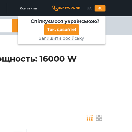
067 175 24 98
Контакты
UA
RU
Спілкуємося українською?
Найти
Так, давайте!
Залишити російську
ощность: 16000 W