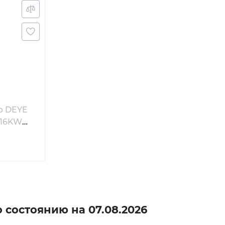
р DEYE
 16KW
-
-SG01LP1-
о состоянию на
07.08.2026