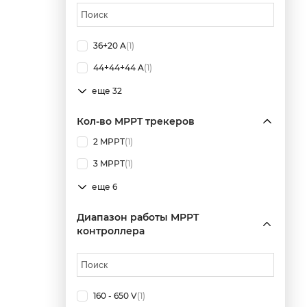
36+20 A
(1)
44+44+44 A
(1)
еще 32
Кол-во MPPT трекеров
2 MPPT
(1)
3 MPPT
(1)
еще 6
Диапазон работы MPPT
контроллера
160 - 650 V
(1)