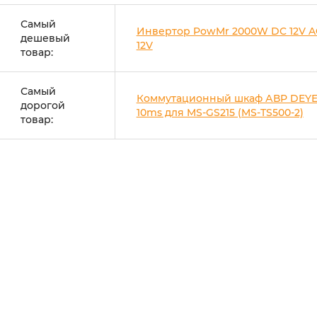
Самый
Инвертор PowMr 2000W DC 12V A
дешевый
12V
товар:
Самый
Коммутационный шкаф АВР DEYE
дорогой
10ms для MS-GS215 (MS-TS500-2)
товар: