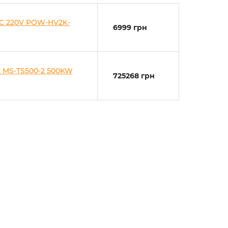
C 220V POW-HV2K-
6999 грн
 MS-TS500-2 500KW
725268 грн