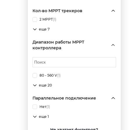
Кол-во MPPT трекеров
2 MPPT
(1)
еще 7
Диапазон работы MPPT
контроллера
80 - 560 V
(1)
еще 20
Параллельное подключение
Нет
(1)
еще 1
Не хватает фильтров?