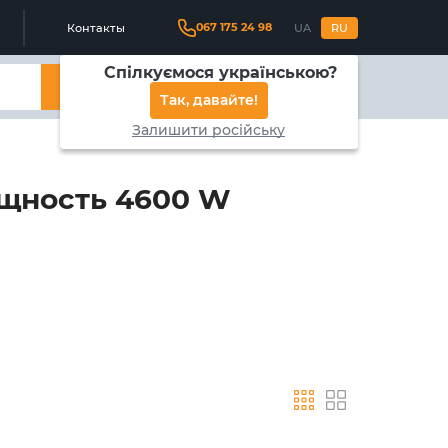
067 175 24 98
Контакты
UA
RU
Спілкуємося українською?
Найти
Так, давайте!
Залишити російську
щность 4600 W