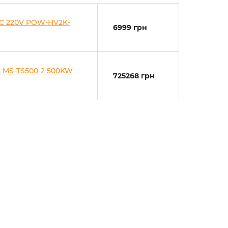
C 220V POW-HV2K-
6999 грн
 MS-TS500-2 500KW
725268 грн