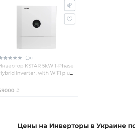
0
Инвертор KSTAR 5kW 1-Phase
Hybrid inverter, with WiFi plug
(BluE-S 5000D)
49000
₴
Цены на Инверторы в Украине п