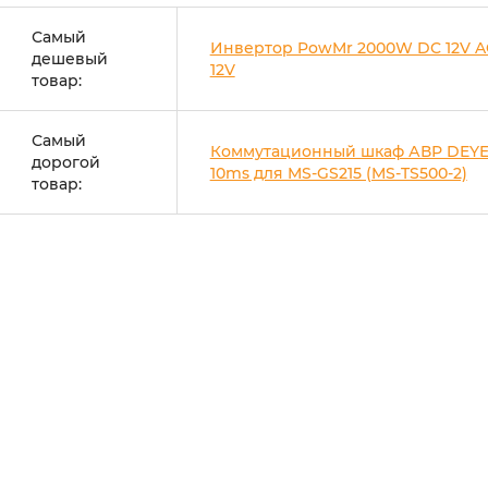
Самый
Инвертор PowMr 2000W DC 12V A
дешевый
12V
товар:
Самый
Коммутационный шкаф АВР DEYE
дорогой
10ms для MS-GS215 (MS-TS500-2)
товар: