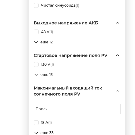
Чистая синусоида
(1)
Выходное напряжение АКБ
48 V
(1)
еще 12
Стартовое напряжение поля PV
130 V
(1)
еще 13
Максимальный входящий ток
солнечного поля PV
18 A
(1)
еще 33