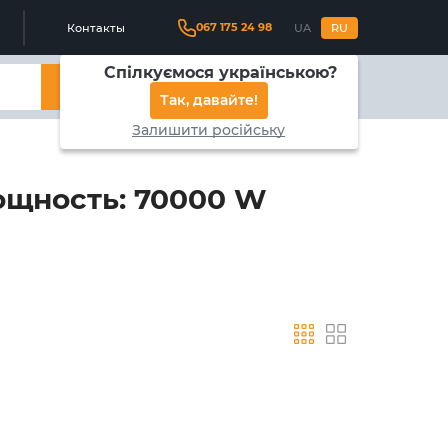
067 175 24 98
Контакты
UA
RU
Спілкуємося українською?
Найти
Так, давайте!
Залишити російську
ощность: 70000 W