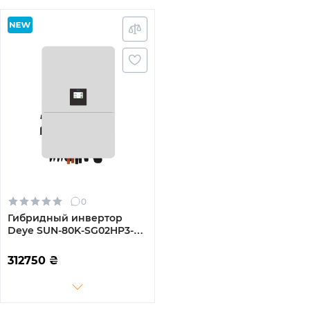
0
Гибридный инвертор
Deye SUN-80K-SG02HP3-
EU-EM6 80kW HV-battery 6
MPPT Wi-Fi 220/380V
312750
₴
Трехфазный