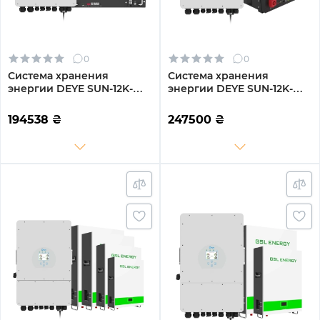
0
0
Система хранения
Система хранения
энергии DEYE SUN-12K-
энергии DEYE SUN-12K-
SG04LP3-EU-3GS14.4K-LFP
SG04LP3-EU-4DY19.2K-LFP-
12kW 14.4kWh 3BAT
W 12kW 19.2kWh 4BAT
194538
₴
247500
₴
LiFePO4 6500 циклов
LiFePO4 6000 циклов