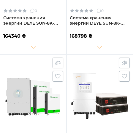
0
0
Система хранения
Система хранения
энергии DEYE SUN-8K-
энергии DEYE SUN-8K-
SG01LP1-EU-3GS14.4K-LFP
SG01LP1-EU-3GS15.36K-LFP
8kW 14.4kWh 3BAT
8kW 15.36kWh 3BAT
164340
₴
168798
₴
LiFePO4 6500 циклов
LiFePO4 6500 циклов