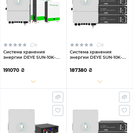
0
0
Система хранения
Система хранения
энергии DEYE SUN-10K-
энергии DEYE SUN-10K-
SG04LP3-EU-3GS15.36K-
SG04LP3-EU-3GS14.4K-LFP
LFP-W 10kW 15.36kWh
10kW 14.4kWh 3BAT
191070
₴
187380
₴
3BAT LiFePO4 6500 циклов
LiFePO4 6500 циклов