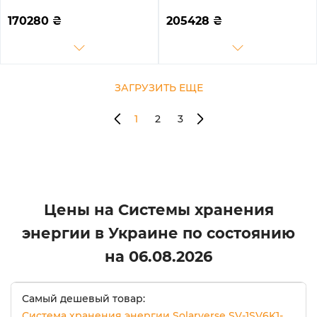
SG01LP1-EU-3DY15.36K-LFP
SG02LP1-EU-AM3-
8000W 15.36kh 3BAT
3DE15.36K-LFP 10000W
170280
₴
205428
₴
LiFePO4 6000 циклов
15.36kh 3BAT LiFePO4 6000
циклов
ЗАГРУЗИТЬ ЕЩЕ
1
2
3
Цены на Системы хранения
энергии в Украине по состоянию
на
06.08.2026
Самый дешевый товар:
Система хранения энергии Solarverse SV-1SV6K1-