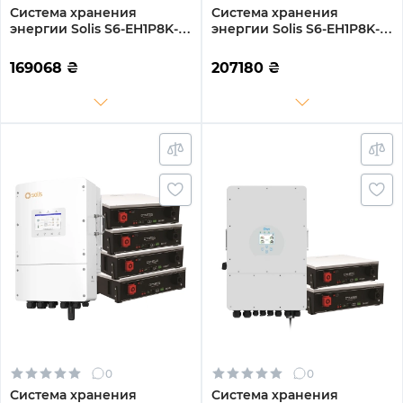
Система хранения
Система хранения
энергии Solis S6-EH1P8K-L-
энергии Solis S6-EH1P8K-L-
PLUS-LDY15.36K1-LFP 8kW
PLUS-LDY20.48K1-LFP 8kW
15.36kWh 3BAT LiFePO4
20.48kWh 4BAT LiFePO4
169068
₴
207180
₴
6000 циклов
6000 циклов
0
0
Система хранения
Система хранения