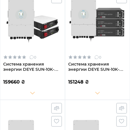
0
0
Система хранения
Система хранения
энергии DEYE SUN-10K-
энергии DEYE SUN-10K-
SG04LP3-EU-2DY9.6K-LFP-
SG04LP3-EU-2GS9.6K-LFP
W 10kW 9.6kWh 2BAT
10kW 9.6kWh 2BAT
159660
₴
151248
₴
LiFePO4 6000 циклов
LiFePO4 6500 циклов