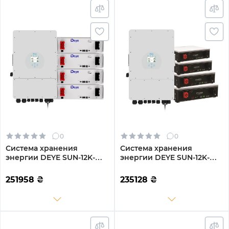
0
0
Система хранения
Система хранения
энергии DEYE SUN-12K-
энергии DEYE SUN-12K-
SG02LP1-EU-AM3-
SG02LP1-EU-AM3-
4DE20.48K-LFP 12000W
4DY20.48K-LFP-W 12000W
251958
₴
235128
₴
20.48kh 4BAT LiFePO4
20.48kh 4BAT LiFePO4
6000 циклов
6000 циклов