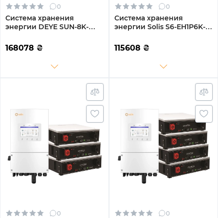
0
0
Система хранения
Система хранения
энергии DEYE SUN-8K-
энергии Solis S6-EH1P6K-L-
SG01LP1-EU-3GS15.36K-LFP-
PLUS-LDY10.24K1-LFP 6kW
W 8kW 15.36kWh 3BAT
10.24kWh 2BAT LiFePO4
168078
₴
115608
₴
LiFePO4 6500 циклов
6000 циклов
0
0