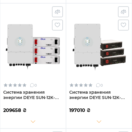
0
0
Система хранения
Система хранения
энергии DEYE SUN-12K-
энергии DEYE SUN-12K-
SG02LP1-EU-AM3-
SG02LP1-EU-AM3-
3DE15.36K-LFP 12000W
3DY15.36K-LFP-W 12000W
209658
₴
197010
₴
15.36kh 3BAT LiFePO4 6000
15.36kh 3BAT LiFePO4 6000
циклов
циклов