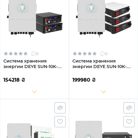
0
0
Система хранения
Система хранения
энергии DEYE SUN-10K-
энергии DEYE SUN-10K-
SG04LP3-EU-2GS10.24K-LFP
SG04LP3-EU-3DY14.4K-LFP-
10kW 10.24kWh 2BAT
W 10kW 14.4kWh 3BAT
154218
₴
199980
₴
LiFePO4 6500 циклов
LiFePO4 6000 циклов