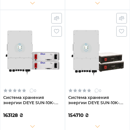
0
0
Система хранения
Система хранения
энергии DEYE SUN-10K-
энергии DEYE SUN-10K-
SG02LP1-EU-AM3-
SG02LP1-EU-AM3-
2DE10.24K-LFP 10000W
2DY10.24K-LFP-W 10000W
163128
₴
154710
₴
10.24kh 2BAT LiFePO4 6000
10.24kh 2BAT LiFePO4 6000
циклов
циклов