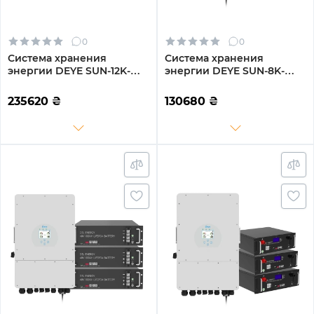
0
0
Система хранения
Система хранения
энергии DEYE SUN-12K-
энергии DEYE SUN-8K-
SG04LP3-EU-4GS20.48K-
SG01LP1-EU-2GS10.24K-LFP-
LFP-W 12kW 20.48kWh
W 8kW 10.24kWh 2BAT
235620
₴
130680
₴
4BAT LiFePO4 6500
LiFePO4 6500 циклов
циклов