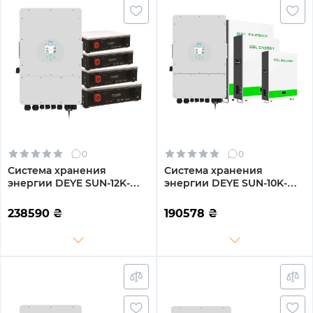
0
0
Система хранения
Система хранения
энергии DEYE SUN-12K-
энергии DEYE SUN-10K-
SG04LP3-EU-4DY20.48K-
SG02LP1-EU-AM3-3GS15.36K-
LFP-W 12000W 20.48kWh
LFP-W 10kW 15.36kWh
238590
₴
190578
₴
4BAT LiFePO4 6000
3BAT LiFePO4 6500 циклов
циклов