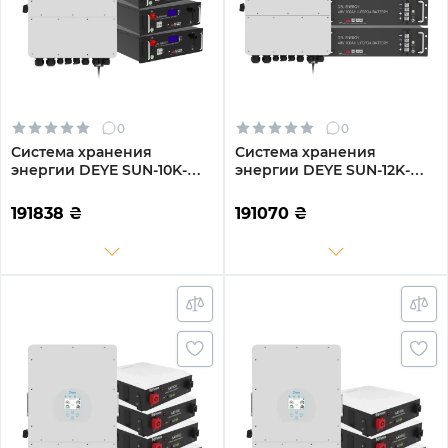
0
0
Система хранения
Система хранения
энергии DEYE SUN-10K-
энергии DEYE SUN-12K-
SG04LP3-EU-3GS15.36K-LFP
SG02LP1-EU-AM3-3GS14.4K-
10kW 15.36kWh 3BAT
LFP 12kW 14.4kWh 3BAT
191838
₴
191070
₴
LiFePO4 6500 циклов
LiFePO4 6500 циклов