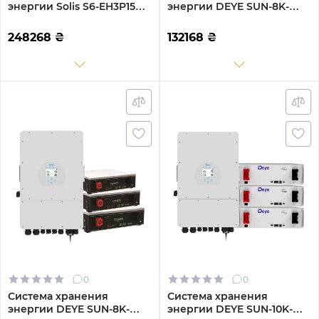
энергии Solis S6-EH3P15K-
энергии DEYE SUN-8K-
L-LDY20.48K1-LFP 15kW
SG01LP1-EU-2DY10.24K-LFP-
20.48kWh 4BAT LiFePO4
W 8000W 10.24kh 2BAT
248268
₴
132168
₴
6000 циклов
LiFePO4 6000 циклов
0
0
Система хранения
Система хранения
энергии DEYE SUN-8K-
энергии DEYE SUN-10K-