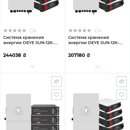
0
0
Система хранения
Система хранения
энергии DEYE SUN-12K-
энергии DEYE SUN-12K-
SG02LP1-EU-AM3-4DY19.2K-
SG04LP3-EU-3DY14.4K-LFP-
LFP-W 12kW 19.2kWh 4BAT
W 12kW 14.4kWh 3BAT
244038
₴
207180
₴
LiFePO4 6000 циклов
LiFePO4 6000 циклов