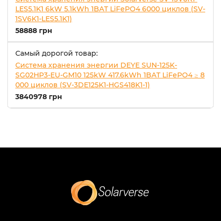
LES5.1K1 6kW 5.1kWh 1BAT LiFePO4 6000 циклов (SV-
1SV6K1-LES5.1K1)
58888 грн
Самый дорогой товар:
Система хранения энергии DEYE SUN-125K-
SG02HP3-EU-GM10 125kW 417.6kWh 1BAT LiFePO4 ≥ 8
000 циклов (SV-3DE125K1-HGS418K1-1)
3840978 грн