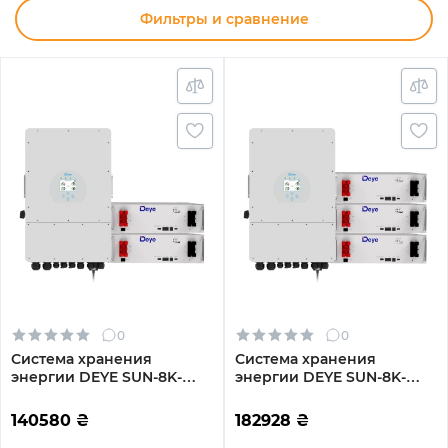
Фильтры и сравнение
0
0
Система хранения
Система хранения
энергии DEYE SUN-8K-
энергии DEYE SUN-8K-
SG01LP1-EU-2DE10.24K-LFP
SG01LP1-EU-3DE15.36K-LFP
8000W 10.24kh 2BAT
8000W 15.36kh 3BAT
140580
₴
182928
₴
LiFePO4 6000 циклов
LiFePO4 6000 циклов