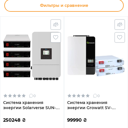
Фильтры и сравнение
0
0
Система хранения
Система хранения
энергии Solarverse SUN-
энергии Growatt SV-
14K-SG05LP3-EU-
1GR5K1-LGR10K1-1 5kW
4DY20.48K-LFP-W 14kW
10.2kWh 2BAT LiFePO4
250248
₴
99990
₴
20.48kWh 4BAT LiFePO4
6000 циклов (SV-1GR5K1-