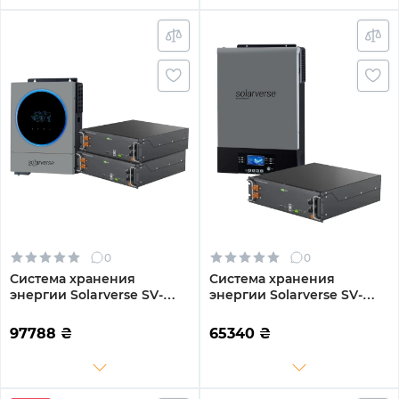
0
0
Система хранения
Система хранения
энергии Solarverse SV-
энергии Solarverse SV-
1SV6K1-LES10.2K1 6kW
1SV6K2-LES5.1K1 6kW
10.2kWh 2BAT LiFePO4
5.1kWh 1BAT LiFePO4 6000
97788
₴
65340
₴
6000 циклов (SV-1SV6K1-
циклов (SV-1SV6K2-
LES10.2K1)
LES5.1K1)