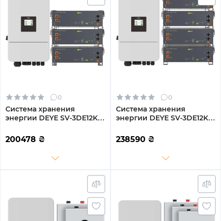
0
0
Система хранения
Система хранения
энергии DEYE SV-3DE12K2-
энергии DEYE SV-3DE12K2-
LEC15K1-1 12kW 15.4kWh
LEC20K1-1 12kW 20.5kWh
3BAT LiFePO4 ≥6000
4BAT LiFePO4 ≥6000
200478
₴
238590
₴
циклов (SV-3DE12K2-
циклов (SV-3DE12K2-
LEC15K1-1)
LEC20K1-1)