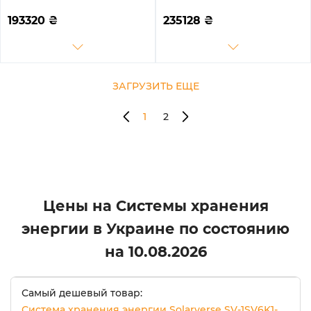
LEC15K1-1 10kW 15.4kWh
LEC20K1-1 12kW 20.5kWh
3BAT LiFePO4 ≥6000
4BAT LiFePO4 ≥6000
193320
₴
235128
₴
циклов (SV-3DE10K1-
циклов (SV-1DE12K1-
LEC15K1-1)
LEC20K1-1)
ЗАГРУЗИТЬ ЕЩЕ
1
2
Цены на Системы хранения
энергии в Украине по состоянию
на
10.08.2026
Самый дешевый товар:
Система хранения энергии Solarverse SV-1SV6K1-