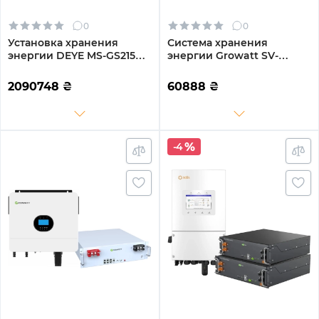
0
0
Установка хранения
Система хранения
энергии DEYE MS-GS215
энергии Growatt SV-
100kW 768V 280Ah 215kWh
1GR5K1-LGR5K1-1 5kW
LiFePO4 IP54, 200kW
5.1kWh 1BAT LiFePO4 6000
2090748
₴
60888
₴
MPPT, Fire Extinguisher, Air
циклов (SV-1GR5K1-LGR5K1-
conditioner (MS-GS215-2H3)
1)
-4