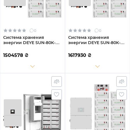
0
0
Система хранения
Система хранения
энергии DEYE SUN-80K-
энергии DEYE SUN-80K-
SG02HP3-EU-EM6 80kW
SG02HP3-EU-EM6 80kW
192.9kWh 1BAT LiFePO4
209kWh 1BAT LiFePO4
1504578
₴
1617930
₴
≥10000 циклов (SV-
≥10000 циклов (SV-
3DE80K1-HGS192K1-1)
3DE80K1-HGS209K1-1)