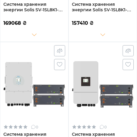
Система хранения
Система хранения
энергии Solis SV-1SL8K1-
энергии Solis SV-1SL8K1-
LES15.3K1 8kW 15.4kWh
SV14.3K1-1 8kW 14.3kWh
3BAT LiFePO4 6000
1BAT LiFePO4 6000 циклов
169068
₴
157410
₴
циклов (SV-1SL8K1-
(SV-1SL8K1-SV14.3K1-1)
LES15.3K1)
0
0
Система хранения
Система хранения