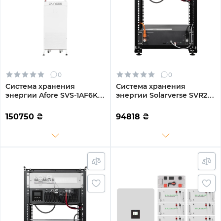
0
0
Система хранения
Система хранения
энергии Afore SVS-1AF6K1-
энергии Solarverse SVR20-
LDY14.34K1-1 6kW 14.3kWh
1SV5K1-LES5.1K1-1 5kW
1BAT LiFePO4 6000 циклов
5.1kWh 1BAT LiFePO4 6000
150750
₴
94818
₴
(SVS-1AF6K1-LDY14.34K1-1)
циклов (SVR20-1SV5K1-
LES5.1K1-1)