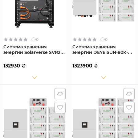
0
0
Система хранения
Система хранения
энергии Solarverse SVR20-
энергии DEYE SUN-80K-
1SV5K1-LES10.2K1-1 5kW
SG02HP3-EU-EM6 80kW
10.2kWh 2BAT LiFePO4
160.8kWh 1BAT LiFePO4
132930
₴
1323900
₴
6000 циклов (SVR20-
≥10000 циклов (SV-
1SV5K1-LES10.2K1-1)
3DE80K1-HGS160K1-1)