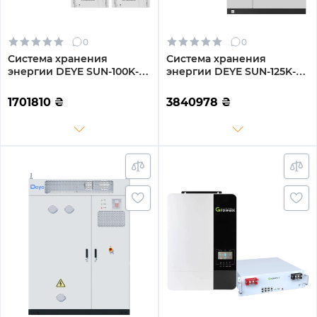
0
0
Система хранения
Система хранения
энергии DEYE SUN-100K-
энергии DEYE SUN-125K-
SG02HP3-EU-GM10 100kW
SG02HP3-EU-GM10 125kW
209kWh 1BAT LiFePO4
417.6kWh 1BAT LiFePO4 ≥ 8
1701810
₴
3840978
₴
≥10000 циклов (SV-
000 циклов (SV-3DE125K1-
3DE100K1-HGS209K1-1)
HGS418K1-1)