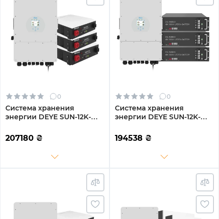
0
0
Система хранения
Система хранения
энергии DEYE SUN-12K-
энергии DEYE SUN-12K-
SG04LP3-EU-3DY14.4K-LFP-
SG04LP3-EU-3GS14.4K-LFP
W 12kW 14.4kWh 3BAT
12kW 14.4kWh 3BAT
207180
₴
194538
₴
LiFePO4 6000 циклов
LiFePO4 6500 циклов