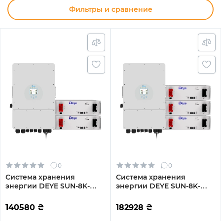
Фильтры и сравнение
0
0
Система хранения
Система хранения
энергии DEYE SUN-8K-
энергии DEYE SUN-8K-
SG01LP1-EU-2DE10.24K-LFP
SG01LP1-EU-3DE15.36K-LFP
8000W 10.24kh 2BAT
8000W 15.36kh 3BAT
140580
₴
182928
₴
LiFePO4 6000 циклов
LiFePO4 6000 циклов