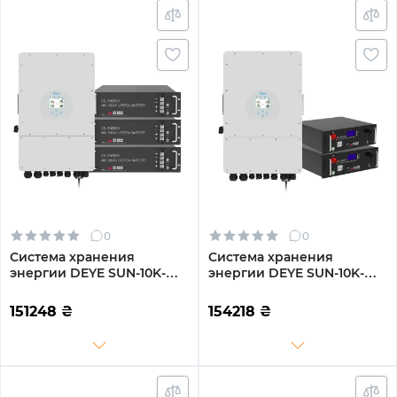
0
0
Система хранения
Система хранения
энергии DEYE SUN-10K-
энергии DEYE SUN-10K-
SG04LP3-EU-2GS9.6K-LFP
SG04LP3-EU-2GS10.24K-LFP
10kW 9.6kWh 2BAT
10kW 10.24kWh 2BAT
151248
₴
154218
₴
LiFePO4 6500 циклов
LiFePO4 6500 циклов