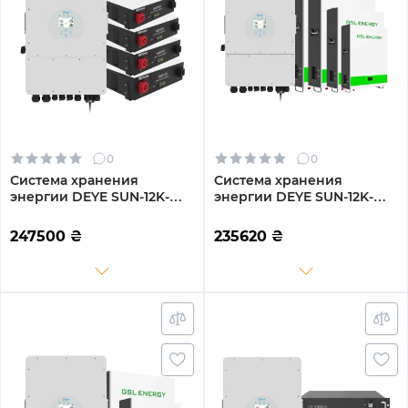
0
0
Система хранения
Система хранения
энергии DEYE SUN-12K-
энергии DEYE SUN-12K-
SG04LP3-EU-4DY19.2K-LFP-
SG04LP3-EU-4GS20.48K-
W 12kW 19.2kWh 4BAT
LFP-W 12kW 20.48kWh
247500
₴
235620
₴
LiFePO4 6000 циклов
4BAT LiFePO4 6500
циклов