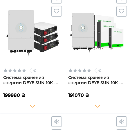
0
0
Система хранения
Система хранения
энергии DEYE SUN-10K-
энергии DEYE SUN-10K-
SG04LP3-EU-3DY14.4K-LFP-
SG04LP3-EU-3GS15.36K-
W 10kW 14.4kWh 3BAT
LFP-W 10kW 15.36kWh
199980
₴
191070
₴
LiFePO4 6000 циклов
3BAT LiFePO4 6500 циклов