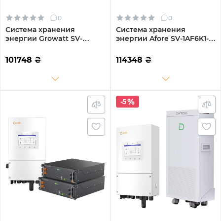
0
0
Система хранения
Система хранения
энергии Growatt SV-
энергии Afore SV-1AF6K1-
1GR6K1-LGR10K1-1 6kW
LES10.2K1 6kW 10.2kWh
10.2kWh 2BAT LiFePO4
2BAT LiFePO4 6000
101748
₴
114348
₴
6000 циклов (SV-1GR6K1-
циклов (SV-1AF6K1-
LGR10K1-1)
LES10.2K1)
-5