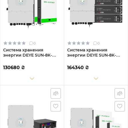
0
0
Система хранения
Система хранения
энергии DEYE SUN-8K-
энергии DEYE SUN-8K-
SG01LP1-EU-2GS10.24K-LFP-
SG01LP1-EU-3GS14.4K-LFP
W 8kW 10.24kWh 2BAT
8kW 14.4kWh 3BAT
130680
₴
164340
₴
LiFePO4 6500 циклов
LiFePO4 6500 циклов