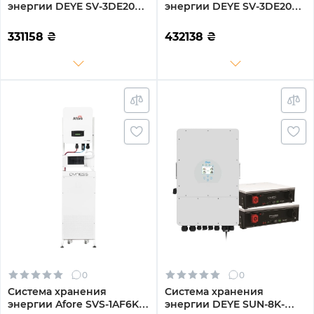
энергии DEYE SV-3DE20K1-
энергии DEYE SV-3DE20K1-
LDE32K1-1 20kW 32.2kWh
LDE48K1-1 20kW 48.2kWh
2BAT LiFePO4 ≥6000
3BAT LiFePO4 ≥6000
331158
₴
432138
₴
циклов (SV-3DE20K1-
циклов (SV-3DE20K1-
LDE32K1-1)
LDE48K1-1)
0
0
Система хранения
Система хранения
энергии Afore SVS-1AF6K1-
энергии DEYE SUN-8K-