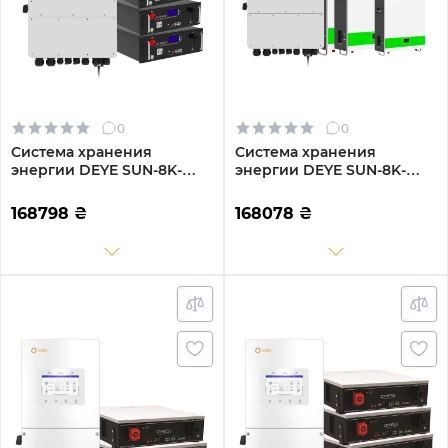
0
0
Система хранения
Система хранения
энергии DEYE SUN-8K-
энергии DEYE SUN-8K-
SG01LP1-EU-3GS15.36K-LFP
SG01LP1-EU-3GS15.36K-LFP-
8kW 15.36kWh 3BAT
W 8kW 15.36kWh 3BAT
168798
₴
168078
₴
LiFePO4 6500 циклов
LiFePO4 6500 циклов