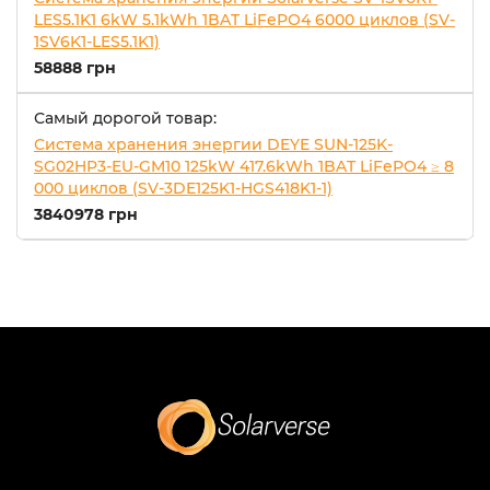
LES5.1K1 6kW 5.1kWh 1BAT LiFePO4 6000 циклов (SV-
1SV6K1-LES5.1K1)
58888 грн
Самый дорогой товар:
Система хранения энергии DEYE SUN-125K-
SG02HP3-EU-GM10 125kW 417.6kWh 1BAT LiFePO4 ≥ 8
000 циклов (SV-3DE125K1-HGS418K1-1)
3840978 грн