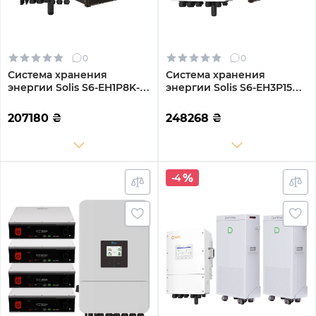
0
0
Система хранения
Система хранения
энергии Solis S6-EH1P8K-L-
энергии Solis S6-EH3P15K-
PLUS-LDY20.48K1-LFP 8kW
L-LDY20.48K1-LFP 15kW
20.48kWh 4BAT LiFePO4
20.48kWh 4BAT LiFePO4
207180
₴
248268
₴
6000 циклов
6000 циклов
-4