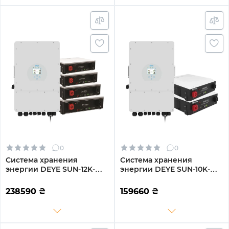
0
0
Система хранения
Система хранения
энергии DEYE SUN-12K-
энергии DEYE SUN-10K-
SG04LP3-EU-4DY20.48K-
SG04LP3-EU-2DY9.6K-LFP-
LFP-W 12000W 20.48kWh
W 10kW 9.6kWh 2BAT
238590
₴
159660
₴
4BAT LiFePO4 6000
LiFePO4 6000 циклов
циклов