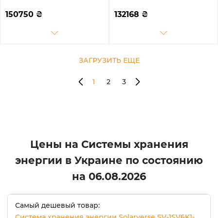
LDY14.34K1-1 6kW 14.3kWh
SG01LP1-EU-2DY10.24K-LFP-
1BAT LiFePO4 6000 циклов
W 8000W 10.24kh 2BAT
150750
₴
132168
₴
(SVS-1AF6K1-LDY14.34K1-1)
LiFePO4 6000 циклов
ЗАГРУЗИТЬ ЕЩЕ
1
2
3
Цены на Системы хранения
энергии в Украине по состоянию
на
06.08.2026
Самый дешевый товар:
Система хранения энергии Solarverse SV-1SV6K1-