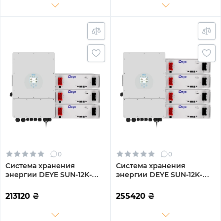
0
0
Система хранения
Система хранения
энергии DEYE SUN-12K-
энергии DEYE SUN-12K-
SG04LP3-EU-3DE15.36K-LFP
SG04LP3-EU-4DE20.48K-
12000W 15.36kh 3BAT
LFP 12000W 20.48kh 4BAT
213120
₴
255420
₴
LiFePO4 6000 циклов
LiFePO4 6000 циклов