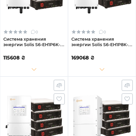
0
0
Система хранения
Система хранения
энергии Solis S6-EH1P6K-L-
энергии Solis S6-EH1P8K-L-
PLUS-LDY10.24K1-LFP 6kW
PLUS-LDY15.36K1-LFP 8kW
10.24kWh 2BAT LiFePO4
15.36kWh 3BAT LiFePO4
115608
₴
169068
₴
6000 циклов
6000 циклов