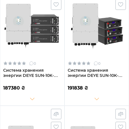
0
0
Система хранения
Система хранения
энергии DEYE SUN-10K-
энергии DEYE SUN-10K-
SG04LP3-EU-3GS14.4K-LFP
SG04LP3-EU-3GS15.36K-LFP
10kW 14.4kWh 3BAT
10kW 15.36kWh 3BAT
187380
₴
191838
₴
LiFePO4 6500 циклов
LiFePO4 6500 циклов