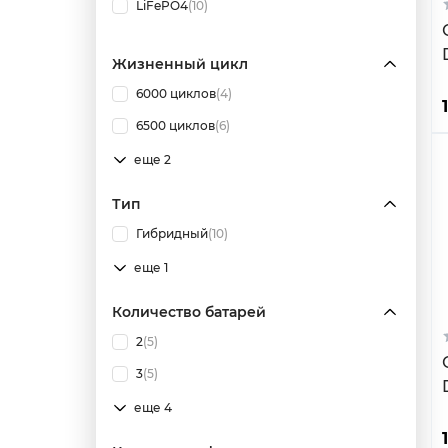
LiFePO4
(10)
Жизненный цикл
6000 циклов
(4)
6500 циклов
(6)
еще 2
Тип
Гибридный
(10)
еще 1
Количество батарей
2
(5)
3
(5)
еще 4