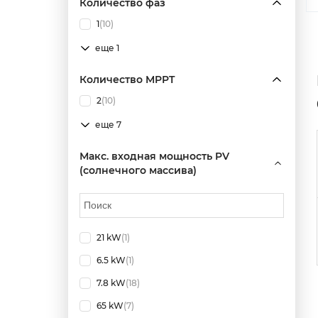
Количество фаз
1
(10)
еще 1
Количество MPPT
2
(10)
еще 7
Макс. входная мощность PV
(солнечного массива)
21 kW
(1)
6.5 kW
(1)
7.8 kW
(18)
65 kW
(7)