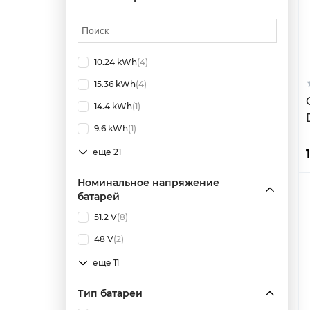
10.24 kWh
(4)
15.36 kWh
(4)
14.4 kWh
(1)
9.6 kWh
(1)
еще 21
Номинальное напряжение
батарей
51.2 V
(8)
48 V
(2)
еще 11
Тип батареи