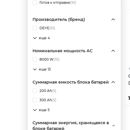
Готов к отправке
(10)
Производитель (бренд)
DEYE
(10)
еще 4
Номинальная мощность АС
8000 W
(10)
еще 13
Суммарная емкость блока батарей
200 Ah
(5)
300 Ah
(5)
еще 5
Суммарная энергия, хранящаяся в
блоке батарей