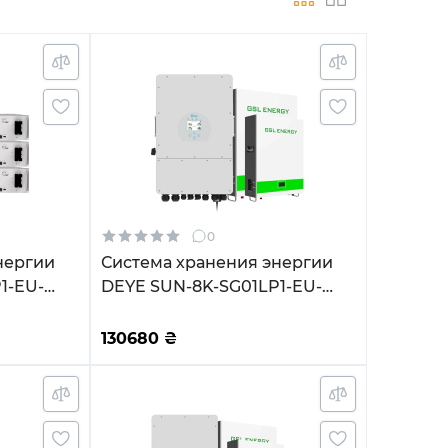
0
нергии
Система хранения энергии
1-EU-
DEYE SUN-8K-SG01LP1-EU-
 15.36kh
2GS10.24K-LFP-W 8kW
циклов
10.24kWh 2BAT LiFePO4 6500
130680
₴
циклов