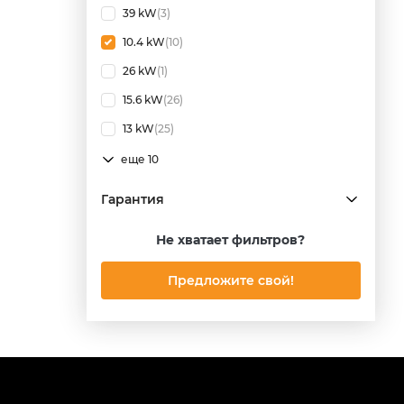
39 kW
(3)
10.4 kW
(10)
26 kW
(1)
15.6 kW
(26)
13 kW
(25)
еще 10
Гарантия
Не хватает фильтров?
Предложите свой!