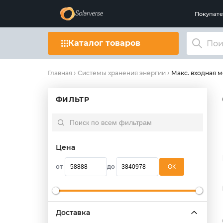
Покупат
Каталог товаров
Макс. входная м
Главная
Системы хранения энергии
ФИЛЬТР
Цена
от
до
OК
Доставка