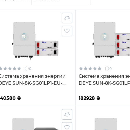
0
0
Система хранения энергии
Система хранения э
DEYE SUN-8K-SG01LP1-EU-
DEYE SUN-8K-SG01LP
2DE10.24K-LFP 8000W 10.24kh
3DE15.36K-LFP 8000W
2BAT LiFePO4 6000 циклов
3BAT LiFePO4 6000 
140580
₴
182928
₴