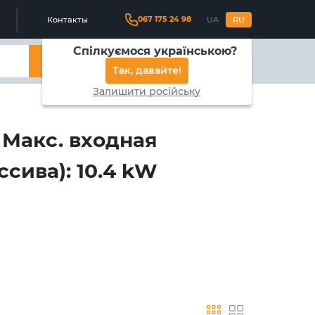
067 175 24 98
Контакты
UA
RU
Спілкуємося українською?
Найти
Так, давайте!
Залишити російську
 Макс. входная
сива): 10.4 kW