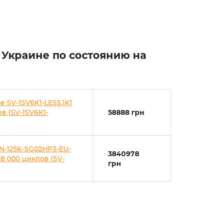
 Украине по состоянию на
 SV-1SV6K1-LES5.1K1
в (SV-1SV6K1-
58888 грн
N-125K-SG02HP3-EU-
3840978
8 000 циклов (SV-
грн