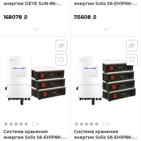
энергии DEYE SUN-8K-
энергии Solis S6-EH1P6K-L-
SG01LP1-EU-3GS15.36K-LFP-
PLUS-LDY10.24K1-LFP 6kW
W 8kW 15.36kWh 3BAT
10.24kWh 2BAT LiFePO4
168078
₴
115608
₴
LiFePO4 6500 циклов
6000 циклов
0
0
Система хранения
Система хранения
энергии Solis S6-EH1P8K-L-
энергии Solis S6-EH1P8K-L-