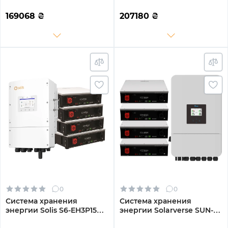
PLUS-LDY15.36K1-LFP 8kW
PLUS-LDY20.48K1-LFP 8kW
15.36kWh 3BAT LiFePO4
20.48kWh 4BAT LiFePO4
169068
₴
207180
₴
6000 циклов
6000 циклов
0
0
Система хранения
Система хранения
энергии Solis S6-EH3P15K-
энергии Solarverse SUN-
L-LDY20.48K1-LFP 15kW
14K-SG05LP3-EU-