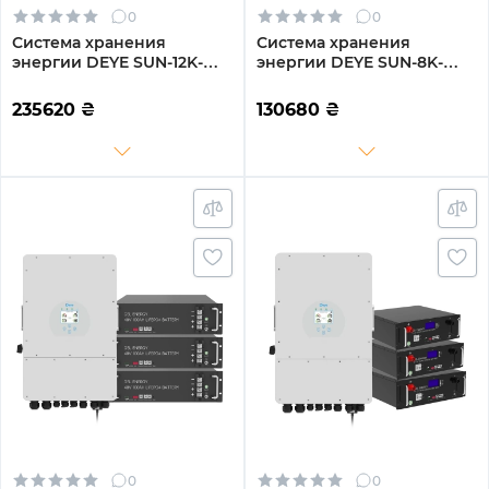
0
0
Система хранения
Система хранения
энергии DEYE SUN-12K-
энергии DEYE SUN-8K-
SG04LP3-EU-4GS20.48K-
SG01LP1-EU-2GS10.24K-LFP-
LFP-W 12kW 20.48kWh
W 8kW 10.24kWh 2BAT
235620
₴
130680
₴
4BAT LiFePO4 6500
LiFePO4 6500 циклов
циклов
0
0