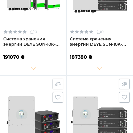
0
0
Система хранения
Система хранения
энергии DEYE SUN-10K-
энергии DEYE SUN-10K-
SG04LP3-EU-3GS15.36K-
SG04LP3-EU-3GS14.4K-LFP
LFP-W 10kW 15.36kWh
10kW 14.4kWh 3BAT
191070
₴
187380
₴
3BAT LiFePO4 6500 циклов
LiFePO4 6500 циклов