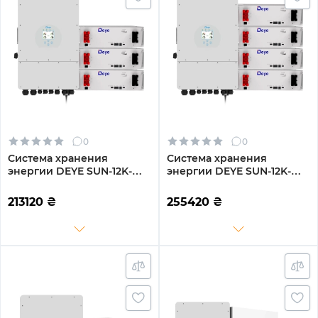
0
0
Система хранения
Система хранения
энергии DEYE SUN-12K-
энергии DEYE SUN-12K-
SG04LP3-EU-3DE15.36K-LFP
SG04LP3-EU-4DE20.48K-
12000W 15.36kh 3BAT
LFP 12000W 20.48kh 4BAT
213120
₴
255420
₴
LiFePO4 6000 циклов
LiFePO4 6000 циклов