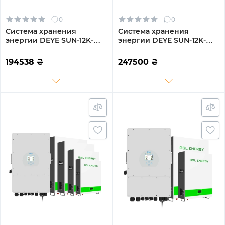
0
0
Система хранения
Система хранения
энергии DEYE SUN-12K-
энергии DEYE SUN-12K-
SG04LP3-EU-3GS14.4K-LFP
SG04LP3-EU-4DY19.2K-LFP-
12kW 14.4kWh 3BAT
W 12kW 19.2kWh 4BAT
194538
₴
247500
₴
LiFePO4 6500 циклов
LiFePO4 6000 циклов