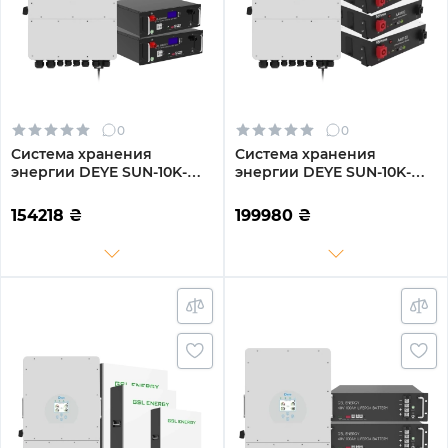
0
0
Система хранения
Система хранения
энергии DEYE SUN-10K-
энергии DEYE SUN-10K-
SG04LP3-EU-2GS10.24K-LFP
SG04LP3-EU-3DY14.4K-LFP-
10kW 10.24kWh 2BAT
W 10kW 14.4kWh 3BAT
154218
₴
199980
₴
LiFePO4 6500 циклов
LiFePO4 6000 циклов