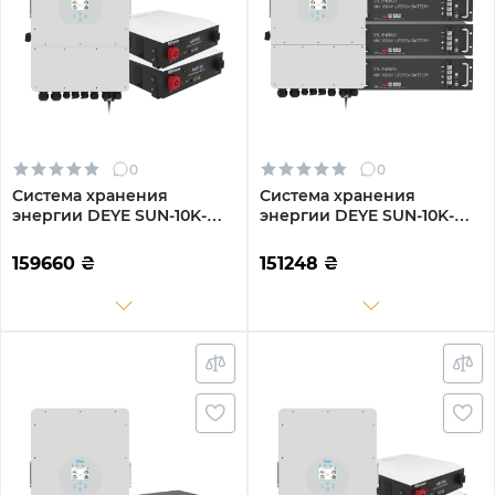
0
0
Система хранения
Система хранения
энергии DEYE SUN-10K-
энергии DEYE SUN-10K-
SG04LP3-EU-2DY9.6K-LFP-
SG04LP3-EU-2GS9.6K-LFP
W 10kW 9.6kWh 2BAT
10kW 9.6kWh 2BAT
159660
₴
151248
₴
LiFePO4 6000 циклов
LiFePO4 6500 циклов