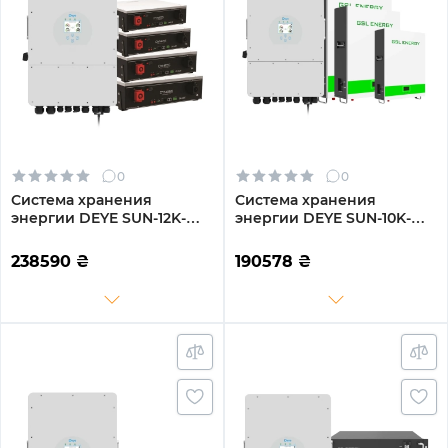
0
0
Система хранения
Система хранения
энергии DEYE SUN-12K-
энергии DEYE SUN-10K-
SG04LP3-EU-4DY20.48K-
SG02LP1-EU-AM3-3GS15.36K-
LFP-W 12000W 20.48kWh
LFP-W 10kW 15.36kWh
238590
₴
190578
₴
4BAT LiFePO4 6000
3BAT LiFePO4 6500 циклов
циклов