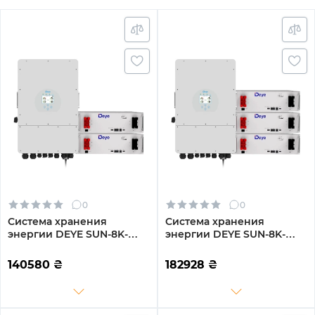
0
0
Система хранения
Система хранения
энергии DEYE SUN-8K-
энергии DEYE SUN-8K-
SG01LP1-EU-2DE10.24K-LFP
SG01LP1-EU-3DE15.36K-LFP
8000W 10.24kh 2BAT
8000W 15.36kh 3BAT
140580
₴
182928
₴
LiFePO4 6000 циклов
LiFePO4 6000 циклов