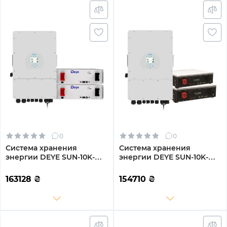
0
0
Система хранения
Система хранения
энергии DEYE SUN-10K-
энергии DEYE SUN-10K-
SG02LP1-EU-AM3-
SG02LP1-EU-AM3-
2DE10.24K-LFP 10000W
2DY10.24K-LFP-W 10000W
163128
₴
154710
₴
10.24kh 2BAT LiFePO4 6000
10.24kh 2BAT LiFePO4 6000
циклов
циклов