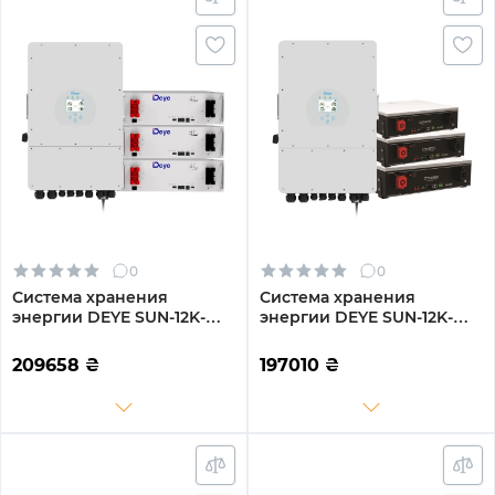
0
0
Система хранения
Система хранения
энергии DEYE SUN-12K-
энергии DEYE SUN-12K-
SG02LP1-EU-AM3-
SG02LP1-EU-AM3-
3DE15.36K-LFP 12000W
3DY15.36K-LFP-W 12000W
209658
₴
197010
₴
15.36kh 3BAT LiFePO4 6000
15.36kh 3BAT LiFePO4 6000
циклов
циклов