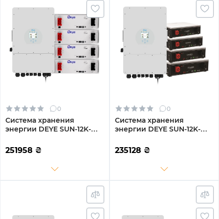
0
0
Система хранения
Система хранения
энергии DEYE SUN-12K-
энергии DEYE SUN-12K-
SG02LP1-EU-AM3-
SG02LP1-EU-AM3-
4DE20.48K-LFP 12000W
4DY20.48K-LFP-W 12000W
251958
₴
235128
₴
20.48kh 4BAT LiFePO4
20.48kh 4BAT LiFePO4
6000 циклов
6000 циклов