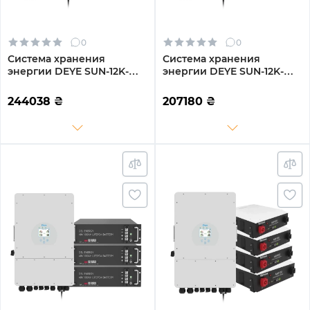
0
0
Система хранения
Система хранения
энергии DEYE SUN-12K-
энергии DEYE SUN-12K-
SG02LP1-EU-AM3-4DY19.2K-
SG04LP3-EU-3DY14.4K-LFP-
LFP-W 12kW 19.2kWh 4BAT
W 12kW 14.4kWh 3BAT
244038
₴
207180
₴
LiFePO4 6000 циклов
LiFePO4 6000 циклов