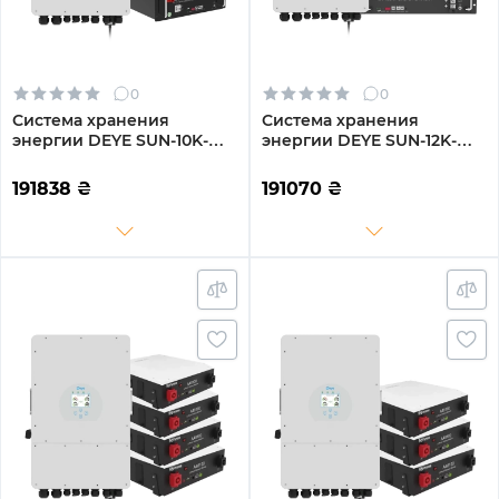
0
0
Система хранения
Система хранения
энергии DEYE SUN-10K-
энергии DEYE SUN-12K-
SG04LP3-EU-3GS15.36K-LFP
SG02LP1-EU-AM3-3GS14.4K-
10kW 15.36kWh 3BAT
LFP 12kW 14.4kWh 3BAT
191838
₴
191070
₴
LiFePO4 6500 циклов
LiFePO4 6500 циклов