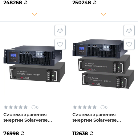
20.48kWh 4BAT LiFePO4
4DY20.48K-LFP-W 14kW
248268
₴
250248
₴
6000 циклов
20.48kWh 4BAT LiFePO4
6000 циклов
0
0
Система хранения
Система хранения
энергии Solarverse
энергии Solarverse
SV5048UPSR-1GS4.8K-LFP 5
SV5048UPSR-2GS9.6K-LFP
4.8kWh 1BAT LiFePO4 6500
5 9.6kWh 2BAT LiFePO4
76998
₴
112638
₴
циклов
6500 циклов