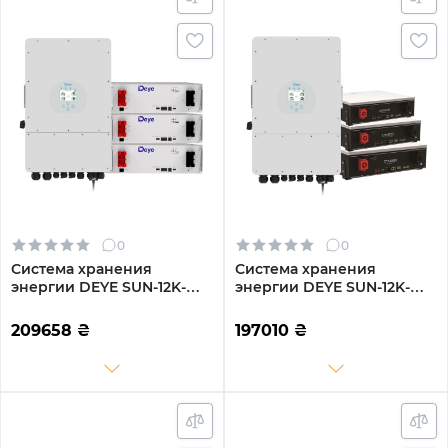
0
0
Система хранения
Система хранения
энергии DEYE SUN-12K-
энергии DEYE SUN-12K-
SG02LP1-EU-AM3-
SG02LP1-EU-AM3-
3DE15.36K-LFP 12000W
3DY15.36K-LFP-W 12000W
209658
₴
197010
₴
15.36kh 3BAT LiFePO4 6000
15.36kh 3BAT LiFePO4 6000
циклов
циклов