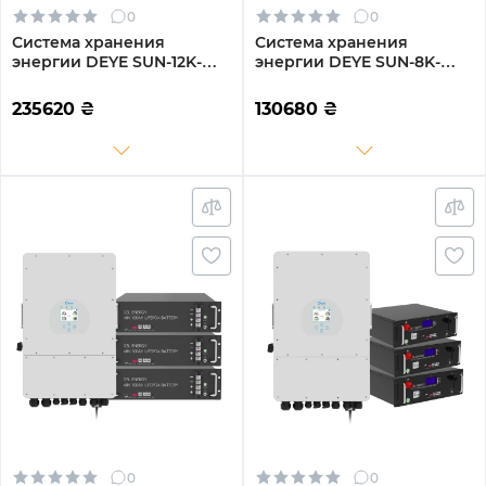
0
0
Система хранения
Система хранения
энергии DEYE SUN-12K-
энергии DEYE SUN-8K-
SG04LP3-EU-4GS20.48K-
SG01LP1-EU-2GS10.24K-LFP-
LFP-W 12kW 20.48kWh
W 8kW 10.24kWh 2BAT
235620
₴
130680
₴
4BAT LiFePO4 6500
LiFePO4 6500 циклов
циклов
0
0