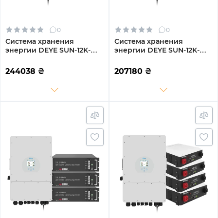
0
0
Система хранения
Система хранения
энергии DEYE SUN-12K-
энергии DEYE SUN-12K-
SG02LP1-EU-AM3-4DY19.2K-
SG04LP3-EU-3DY14.4K-LFP-
LFP-W 12kW 19.2kWh 4BAT
W 12kW 14.4kWh 3BAT
244038
₴
207180
₴
LiFePO4 6000 циклов
LiFePO4 6000 циклов