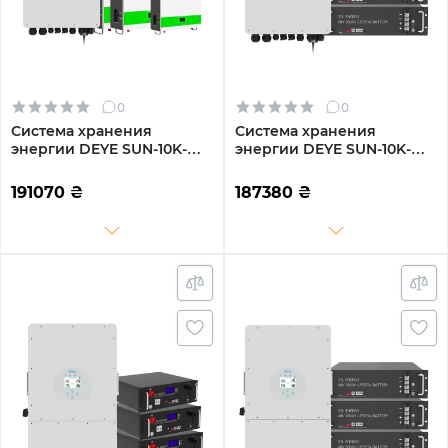
0
0
Система хранения
Система хранения
энергии DEYE SUN-10K-
энергии DEYE SUN-10K-
SG04LP3-EU-3GS15.36K-
SG04LP3-EU-3GS14.4K-LFP
LFP-W 10kW 15.36kWh
10kW 14.4kWh 3BAT
191070
₴
187380
₴
3BAT LiFePO4 6500 циклов
LiFePO4 6500 циклов