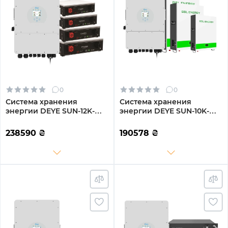
0
0
Система хранения
Система хранения
энергии DEYE SUN-12K-
энергии DEYE SUN-10K-
SG04LP3-EU-4DY20.48K-
SG02LP1-EU-AM3-3GS15.36K-
LFP-W 12000W 20.48kWh
LFP-W 10kW 15.36kWh
238590
₴
190578
₴
4BAT LiFePO4 6000
3BAT LiFePO4 6500 циклов
циклов