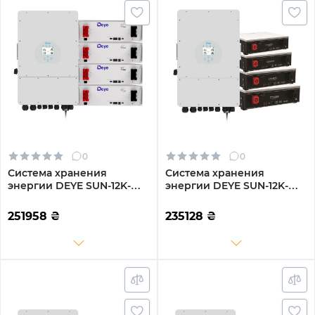
0
0
Система хранения
Система хранения
энергии DEYE SUN-12K-
энергии DEYE SUN-12K-
SG02LP1-EU-AM3-
SG02LP1-EU-AM3-
4DE20.48K-LFP 12000W
4DY20.48K-LFP-W 12000W
251958
₴
235128
₴
20.48kh 4BAT LiFePO4
20.48kh 4BAT LiFePO4
6000 циклов
6000 циклов