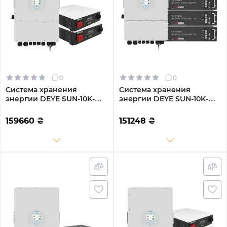
0
0
Система хранения
Система хранения
энергии DEYE SUN-10K-
энергии DEYE SUN-10K-
SG04LP3-EU-2DY9.6K-LFP-
SG04LP3-EU-2GS9.6K-LFP
W 10kW 9.6kWh 2BAT
10kW 9.6kWh 2BAT
159660
₴
151248
₴
LiFePO4 6000 циклов
LiFePO4 6500 циклов