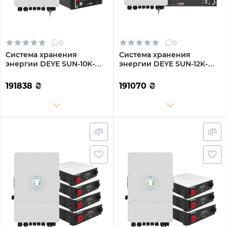
0
0
Система хранения
Система хранения
энергии DEYE SUN-10K-
энергии DEYE SUN-12K-
SG04LP3-EU-3GS15.36K-LFP
SG02LP1-EU-AM3-3GS14.4K-
10kW 15.36kWh 3BAT
LFP 12kW 14.4kWh 3BAT
191838
₴
191070
₴
LiFePO4 6500 циклов
LiFePO4 6500 циклов