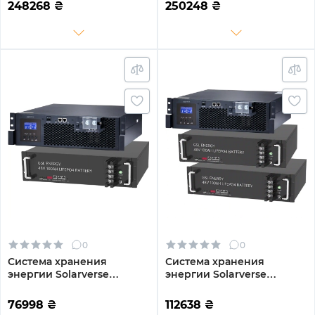
20.48kWh 4BAT LiFePO4
4DY20.48K-LFP-W 14kW
248268
₴
250248
₴
6000 циклов
20.48kWh 4BAT LiFePO4
6000 циклов
0
0
Система хранения
Система хранения
энергии Solarverse
энергии Solarverse
SV5048UPSR-1GS4.8K-LFP 5
SV5048UPSR-2GS9.6K-LFP
4.8kWh 1BAT LiFePO4 6500
5 9.6kWh 2BAT LiFePO4
76998
₴
112638
₴
циклов
6500 циклов