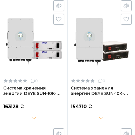
0
0
Система хранения
Система хранения
энергии DEYE SUN-10K-
энергии DEYE SUN-10K-
SG02LP1-EU-AM3-
SG02LP1-EU-AM3-
2DE10.24K-LFP 10000W
2DY10.24K-LFP-W 10000W
163128
₴
154710
₴
10.24kh 2BAT LiFePO4 6000
10.24kh 2BAT LiFePO4 6000
циклов
циклов