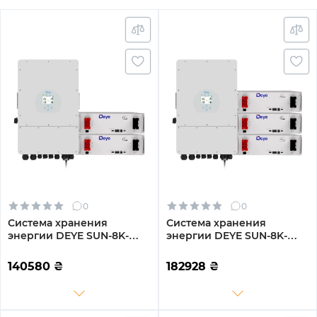
0
0
Система хранения
Система хранения
энергии DEYE SUN-8K-
энергии DEYE SUN-8K-
SG01LP1-EU-2DE10.24K-LFP
SG01LP1-EU-3DE15.36K-LFP
8000W 10.24kh 2BAT
8000W 15.36kh 3BAT
140580
₴
182928
₴
LiFePO4 6000 циклов
LiFePO4 6000 циклов