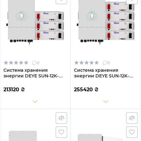
0
0
Система хранения
Система хранения
энергии DEYE SUN-12K-
энергии DEYE SUN-12K-
SG04LP3-EU-3DE15.36K-LFP
SG04LP3-EU-4DE20.48K-
12000W 15.36kh 3BAT
LFP 12000W 20.48kh 4BAT
213120
₴
255420
₴
LiFePO4 6000 циклов
LiFePO4 6000 циклов