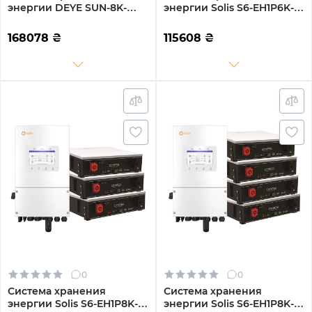
энергии DEYE SUN-8K-
энергии Solis S6-EH1P6K-L-
SG01LP1-EU-3GS15.36K-LFP-
PLUS-LDY10.24K1-LFP 6kW
W 8kW 15.36kWh 3BAT
10.24kWh 2BAT LiFePO4
168078
₴
115608
₴
LiFePO4 6500 циклов
6000 циклов
0
0
Система хранения
Система хранения
энергии Solis S6-EH1P8K-L-
энергии Solis S6-EH1P8K-L-