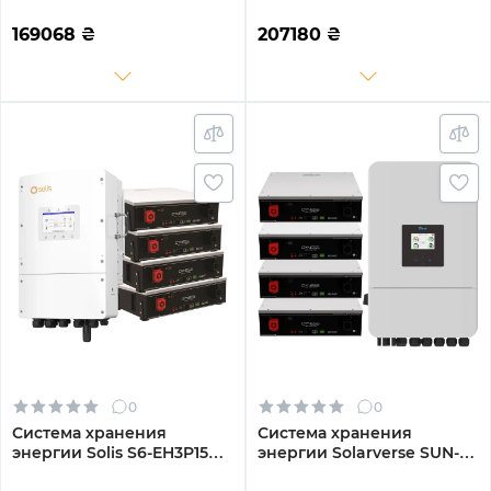
PLUS-LDY15.36K1-LFP 8kW
PLUS-LDY20.48K1-LFP 8kW
15.36kWh 3BAT LiFePO4
20.48kWh 4BAT LiFePO4
169068
₴
207180
₴
6000 циклов
6000 циклов
0
0
Система хранения
Система хранения
энергии Solis S6-EH3P15K-
энергии Solarverse SUN-
L-LDY20.48K1-LFP 15kW
14K-SG05LP3-EU-