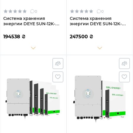
0
0
Система хранения
Система хранения
энергии DEYE SUN-12K-
энергии DEYE SUN-12K-
SG04LP3-EU-3GS14.4K-LFP
SG04LP3-EU-4DY19.2K-LFP-
12kW 14.4kWh 3BAT
W 12kW 19.2kWh 4BAT
194538
₴
247500
₴
LiFePO4 6500 циклов
LiFePO4 6000 циклов