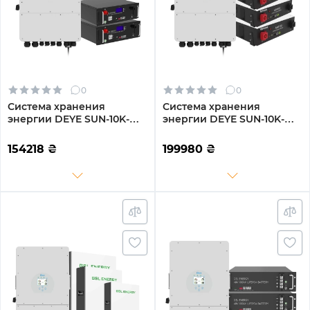
0
0
Система хранения
Система хранения
энергии DEYE SUN-10K-
энергии DEYE SUN-10K-
SG04LP3-EU-2GS10.24K-LFP
SG04LP3-EU-3DY14.4K-LFP-
10kW 10.24kWh 2BAT
W 10kW 14.4kWh 3BAT
154218
₴
199980
₴
LiFePO4 6500 циклов
LiFePO4 6000 циклов