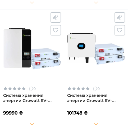
0
0
Система хранения
Система хранения
энергии Growatt SV-
энергии Growatt SV-
1GR5K1-LGR10K1-1 5kW
1GR6K1-LGR10K1-1 6kW
10.2kWh 2BAT LiFePO4
10.2kWh 2BAT LiFePO4
99990
₴
101748
₴
6000 циклов (SV-1GR5K1-
6000 циклов (SV-1GR6K1-
LGR10K1-1)
LGR10K1-1)