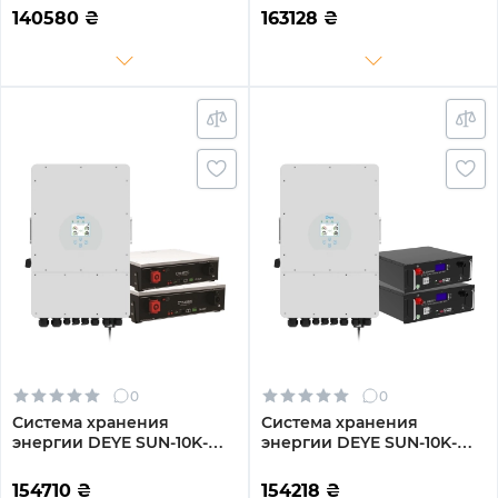
8000W 10.24kh 2BAT
2DE10.24K-LFP 10000W
140580
₴
163128
₴
LiFePO4 6000 циклов
10.24kh 2BAT LiFePO4 6000
циклов
0
0
Система хранения
Система хранения
энергии DEYE SUN-10K-
энергии DEYE SUN-10K-
SG02LP1-EU-AM3-
SG04LP3-EU-2GS10.24K-LFP
2DY10.24K-LFP-W 10000W
10kW 10.24kWh 2BAT
154710
₴
154218
₴