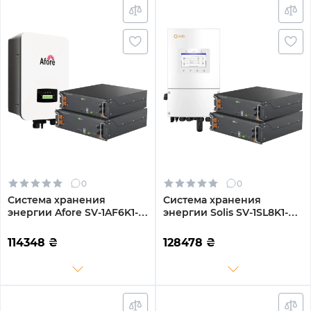
0
0
Система хранения
Система хранения
энергии Afore SV-1AF6K1-
энергии Solis SV-1SL8K1-
LES10.2K1 6kW 10.2kWh
LES10.2K1 8kW 10.2kWh
2BAT LiFePO4 6000
2BAT LiFePO4 6000
114348
₴
128478
₴
циклов (SV-1AF6K1-
циклов (SV-1SL8K1-
LES10.2K1)
LES10.2K1)