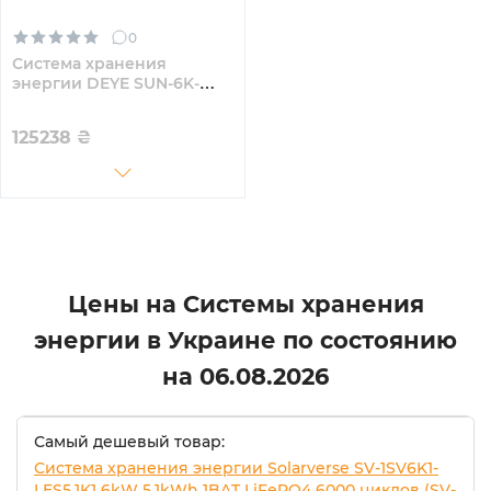
0
Система хранения
энергии DEYE SUN-6K-
SG03LP1-EU-2DE10.24K-LFP
6000W 10.24kWh 2BAT
125238
₴
LiFePO4 6000 циклов
Цены на Системы хранения
энергии в Украине по состоянию
на
06.08.2026
Самый дешевый товар:
Система хранения энергии Solarverse SV-1SV6K1-
LES5.1K1 6kW 5.1kWh 1BAT LiFePO4 6000 циклов (SV-