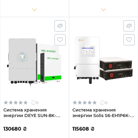
10.24kh 2BAT LiFePO4 6000
LiFePO4 6500 циклов
циклов
0
0
Система хранения
Система хранения
энергии DEYE SUN-8K-
энергии Solis S6-EH1P6K-L-
SG01LP1-EU-2GS10.24K-LFP-
PLUS-LDY10.24K1-LFP 6kW
W 8kW 10.24kWh 2BAT
10.24kWh 2BAT LiFePO4
130680
₴
115608
₴
LiFePO4 6500 циклов
6000 циклов