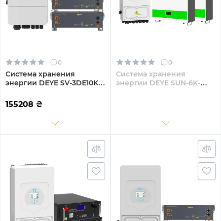
0
0
Система хранения
Система хранения
энергии DEYE SV-3DE10K1-
энергии DEYE SUN-6K-
LEC10K1-1 10kW 10.2kWh
SG05LP1-EU-2GS10.24K-LFP-
2BAT LiFePO4 ≥6000
W 6kW 10.24kWh 2BAT
155208
₴
циклов (SV-3DE10K1-
LiFePO4 6500 циклов
LEC10K1-1)