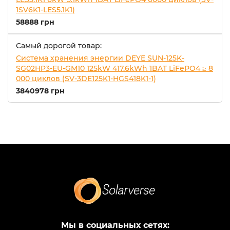
1SV6K1-LES5.1K1)
58888 грн
Самый дорогой товар:
Система хранения энергии DEYE SUN-125K-
SG02HP3-EU-GM10 125kW 417.6kWh 1BAT LiFePO4 ≥ 8
000 циклов (SV-3DE125K1-HGS418K1-1)
3840978 грн
Мы в социальных сетях: