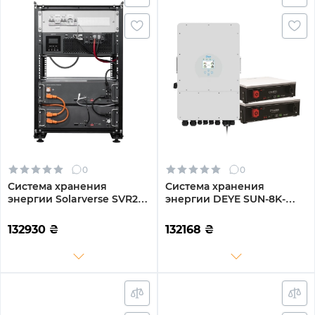
0
0
Система хранения
Система хранения
энергии Solarverse SVR20-
энергии DEYE SUN-8K-
1SV5K1-LES10.2K1-1 5kW
SG01LP1-EU-2DY10.24K-LFP-
10.2kWh 2BAT LiFePO4
W 8000W 10.24kh 2BAT
132930
₴
132168
₴
6000 циклов (SVR20-
LiFePO4 6000 циклов
1SV5K1-LES10.2K1-1)