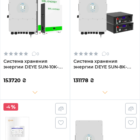
0
0
Система хранения
Система хранения
энергии DEYE SUN-10K-
энергии DEYE SUN-8K-
SG04LP3-EU-2GS10.24K-
SG01LP1-EU-2GS10.24K-LFP
LFP-W 10kW 10.24kWh
8kW 10.24kWh 2BAT
153720
₴
131178
₴
2BAT LiFePO4 6500 циклов
LiFePO4 6500 циклов
-4