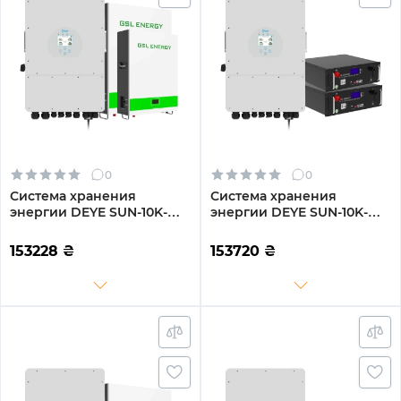
0
0
Система хранения
Система хранения
энергии DEYE SUN-10K-
энергии DEYE SUN-10K-
SG02LP1-EU-AM3-
SG02LP1-EU-AM3-
2GS10.24K-LFP-W 10kW
2GS10.24K-LFP 10kW
153228
₴
153720
₴
10.24kWh 2BAT LiFePO4
10.24kWh 2BAT LiFePO4
6500 циклов
6500 циклов