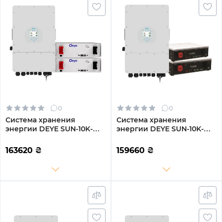
0
0
Система хранения
Система хранения
энергии DEYE SUN-10K-
энергии DEYE SUN-10K-
SG04LP3-EU-2DE10.24K-LFP
SG04LP3-EU-2DY10.24K-
10000W 10.24kh 2BAT
LFP-W 10000W 10.24kh
163620
₴
159660
₴
LiFePO4 6000 циклов
2BAT LiFePO4 6000
циклов