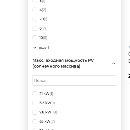
8
(1)
4
(2)
20
(1)
6
(7)
10
(5)
еще 1
Макс. входная мощность PV
(солнечного массива)
21 kW
(1)
6.5 kW
(1)
7.8 kW
(18)
65 kW
(7)