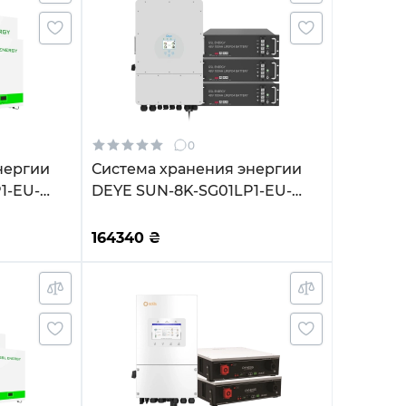
0
нергии
Система хранения энергии
1-EU-
DEYE SUN-8K-SG01LP1-EU-
kW
3GS14.4K-LFP 8kW 14.4kWh
PO4 6500
3BAT LiFePO4 6500 циклов
164340
₴