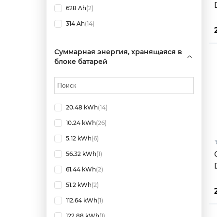
628 Ah
(2)
314 Ah
(14)
Суммарная энергия, хранящаяся в
блоке батарей
20.48 kWh
(14)
10.24 kWh
(26)
5.12 kWh
(6)
56.32 kWh
(1)
61.44 kWh
(2)
51.2 kWh
(2)
112.64 kWh
(1)
122.88 kWh
(1)