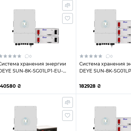
0
0
Система хранения энергии
Система хранения э
DEYE SUN-8K-SG01LP1-EU-
DEYE SUN-8K-SG01LP
2DE10.24K-LFP 8000W 10.24kh
3DE15.36K-LFP 8000W
2BAT LiFePO4 6000 циклов
3BAT LiFePO4 6000 
140580
₴
182928
₴