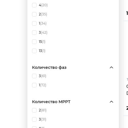
4
(20)
2
(35)
1
(34)
3
(42)
15
(1)
13
(1)
Количество фаз
3
(61)
1
(72)
Количество MPPT
2
(81)
3
(31)