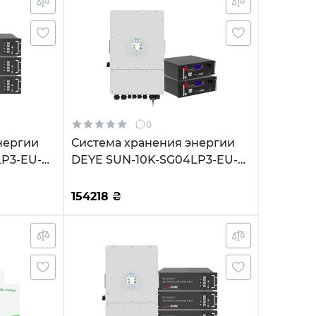
0
нергии
Система хранения энергии
LP3-EU-
DEYE SUN-10K-SG04LP3-EU-
.6kWh
2GS10.24K-LFP 10kW 10.24kWh
циклов
2BAT LiFePO4 6500 циклов
154218
₴