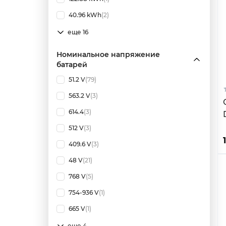
40.96 kWh
(2)
еще 16
Номинальное напряжение
батарей
51.2 V
(79)
563.2 V
(3)
614.4
(3)
512 V
(3)
409.6 V
(3)
48 V
(21)
768 V
(5)
754-936 V
(1)
665 V
(1)
еще 4