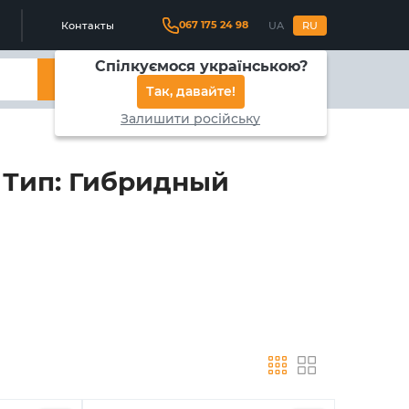
067 175 24 98
Контакты
UA
RU
Спілкуємося українською?
Найти
Так, давайте!
Залишити російську
 Тип: Гибридный