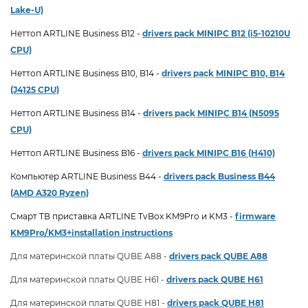
Lake-U)
Неттоп ARTLINE Business B12 -
drivers pack
MINIPC B12 (i5-10210U
CPU)
Неттоп ARTLINE Business B10, B14 -
drivers pack
MINIPC B10, B14
(J4125 CPU)
Неттоп ARTLINE Business B14 -
drivers pack
MINIPC B14 (N5095
CPU)
Неттоп ARTLINE Business B16 -
drivers pack MINIPC B16 (H410)
Компьютер ARTLINE Business B44 -
drivers pack Business B44
(AMD A320 Ryzen)
Смарт ТВ приставка ARTLINE TvBox KM9Pro и KM3 -
firmware
KM9Pro/KM3+installation instructions
Для материнской платы QUBE A88 -
drivers pack QUBE A88
Для материнской платы QUBE H61 -
drivers pack QUBE H61
Для материнской платы QUBE H81 -
drivers pack QUBE H81