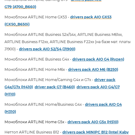
G79
(A700_B660)
Моноблоки ARTLINE Home GX53 -
drivers pack AIO
GX53
(GX50_B650i)
Моноблоки ARTLINE Business S2x/S4x, ARTLINE Business M61xx,
ARTLINE Business F12xx, ARTLINE Business F22xx (на базе мат. платы
J1900) -
drivers pack AIO S2/S4 (J1900)
Моноблоки ARTLINE Business G4x -
drivers pack AIO G4 (Ryzen)
Моноблоки ARTLINE Home M6x -
drivers pack AIO M6 (B250)
Моноблоки ARTLINE Home/Gaming G4x и G7x -
driver pack
G4x/G7x (H410)
driver pack G7 (B460)
drivers pack AIO G4/G7
(H110)
Моноблоки ARTLINE Home/Business G4x -
drivers pack AIO G4
(H310)
Моноблоки ARTLINE Home G5x -
drivers pack AIO G5x (H510)
Неттоп ARTLINE Business B12 -
drivers pack MINIPC B12 (Intel Kaby