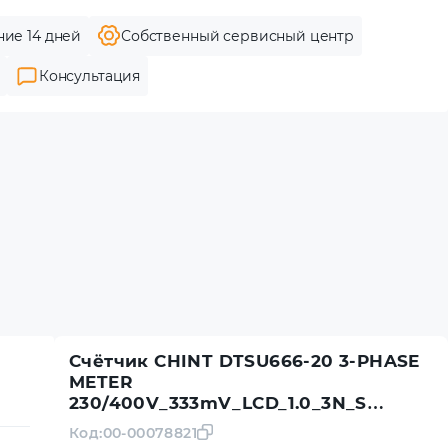
ние 14 дней
Собственный сервисный центр
Консультация
Счётчик CHINT DTSU666-20 3-PHASE
METER
230/400V_333mV_LCD_1.0_3N_S
(UT000138)
Код:
00-00078821