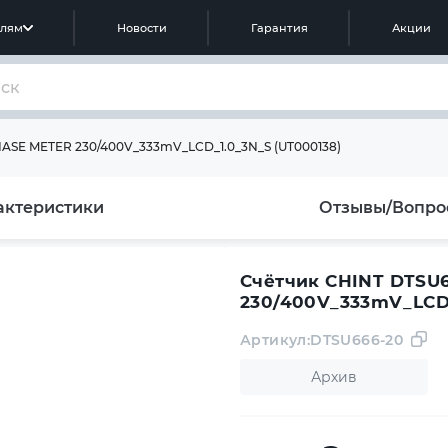
елям
Новости
Гарантия
Акции
HASE METER 230/400V_333mV_LCD_1.0_3N_S (UT000138)
актеристики
Отзывы/Вопро
Счётчик CHINT DTSU
230/400V_333mV_LCD_
Артикул:
DTSU666-20
Архив