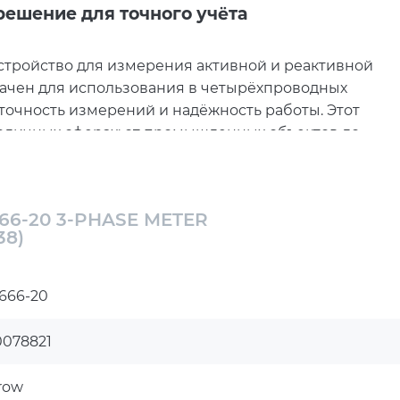
решение для точного учёта
стройство для измерения активной и реактивной
начен для использования в четырёхпроводных
точность измерений и надёжность работы. Этот
зличных сферах: от промышленных объектов до
-20
ет точность измерений, что особенно важно для
66-20 3-PHASE METER
38)
обно работать в широком диапазоне значений, что
.
666-20
жает все необходимые данные, включая текущие
ых на внешние устройства для дальнейшего
0078821
RTU позволяет интегрировать счётчик в систему
row