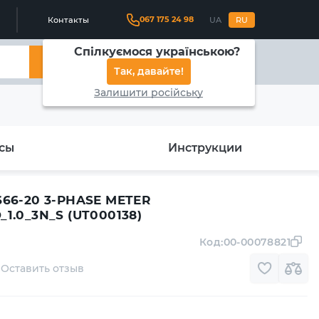
067 175 24 98
Контакты
UA
RU
Спілкуємося українською?
Найти
Так, давайте!
Залишити російську
сы
Инструкции
666-20 3-PHASE METER
1.0_3N_S (UT000138)
Код:
00-00078821
Оставить отзыв