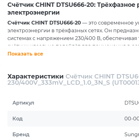
Счётчик CHINT DTSU666-20: Трёхфазное 
электроэнергии
Счётчик CHINT DTSU666-20
— это современное у
электроэнергии в трёхфазных сетях. Он предназ
системах с напряжением 230/400 В, обеспечивая 
счётчик идеально подойдёт для применения в ра
жилых комплексов.
Показать все
Основные особенности модели DTSU666
Высокая точность измерений:
Счётчик гарантиру
Характеристики
Счётчик CHINT DTSU6
эффективного контроля потребляемой энергии.
230/400V_333mV_LCD_1.0_3N_S (UT0001
Широкий диапазон измерений:
Устройство спос
позволяет использовать его в различных условиях
Артикул
DTSU
ЖК-дисплей:
Интуитивно понятный экран отобра
показания и параметры.
Импульсный выход:
Возможность передачи данн
Код
00-0
анализа или интеграции с другими системами.
Интерфейс RS-485:
Поддержка протокола Modbus-
Бренд
Sung