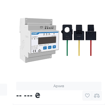
Архив
-- ---
₴