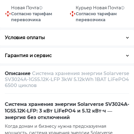
Новая Почта
Курьер Новая Почта
Согласно тарифам
Согласно тарифам
перевозчика
перевозчика
Условия оплаты
Наличными
Гарантия и сервис
Возврат и обмен в течение 14 дней
Описание
Система хранения энергии Solarverse
Собственный сервисный центр
SV3024A-1GS5.12K-LFP 3kW 5.12kWh 1BAT LiFePO4
6500 циклов
Техническая поддержка
Консультация
Система хранения энергии Solarverse SV3024A-
1GS5.12K-LFP: 3 кВт LiFePO4 и 5.12 кВт·ч —
энергия без отключений
Когда домам и бизнесу нужна предсказуемая
мощность, система хранения энергии Solarverse