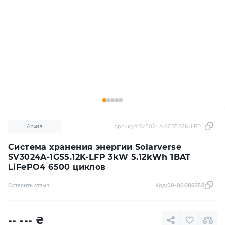
Архив
Артикул:
SV3024A-1GS5.12K-LFP
Система хранения энергии Solarverse
SV3024A-1GS5.12K-LFP 3kW 5.12kWh 1BAT
LiFePO4 6500 циклов
Оставить отзыв
Код:
00-00086258
-- ---
₴