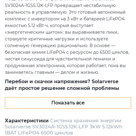
SV3024A-1GS5.12K-LFP превращает нестабильную
реальность в управляемую. Это готовый автономный
комплекс с инвертором на 3 кВт и батареей LiFePO4
емкостью 5.12 кВт·ч, который выступает
«энергетическим щитом»: вы выравниваете пики,
страхуете критичные нагрузки и используете
солнечную генерацию рационально. В основе —
безопасная химия LiFePO4 с ресурсом до 6500 циклов,
чистая синусоида для чувствительной техники и
продуманная электроника, которая работает, пока вы
занимаетесь главным — делом и жизнью.
Перебои и скачки напряжения? Solarverse
даёт простое решение сложной проблемы
Непредсказуемые отключения, «просадки» и шумная
Показать все
бытовая техника — типичные враги комфорта и
оборудования. SV3024A-1GS5.12K-LFP убирает
тревожность: при исчезновении сети система
Характеристики
Система хранения энергии
мгновенно берёт нагрузку на себя, поддерживая
Solarverse SV3024A-1GS5.12K-LFP 3kW 5.12kWh
освещение, отопительное оборудование, охрану и ИТ-
1BAT LiFePO4 6500 циклов