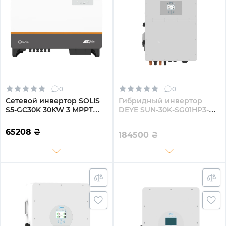
0
0
Сетевой инвертор SOLIS
Гибридный инвертор
S5-GC30K 30KW 3 MPPT
DEYE SUN-30K-SG01HP3-
220/380V трехфазный (S5-
EU-BM3
GC30K)
65208
₴
184500
₴