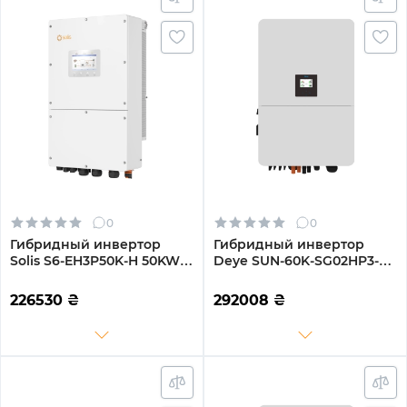
0
0
Гибридный инвертор
Гибридный инвертор
Solis S6-EH3P50K-H 50KW
Deye SUN-60K-SG02HP3-
HV-battery 4 MPPT Wi-Fi
EU-EM6 60kW HV-battery 6
220/380V Трехфазный
MPPT Wi-Fi 220/380V
226530
₴
292008
₴
Трехфазный