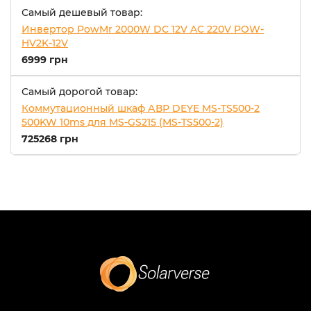
Самый дешевый товар:
Инвертор PowMr 2000W DC 12V AC 220V POW-
HV2K-12V
6999 грн
Самый дорогой товар:
Коммутационный шкаф АВР DEYE MS-TS500-2
500KW 10ms для MS-GS215 (MS-TS500-2)
725268 грн