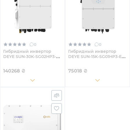
0
0
Гибридный инвертор
Гибридный инвертор
DEYE SUN-30K-SG02HP3-
DEYE SUN-15K-SG01HP3-EU-
EU-AM3 30KW HV-battery 3
AM2
MPPT Wi-Fi 220/380V
140268
₴
75018
₴
Трехфазный