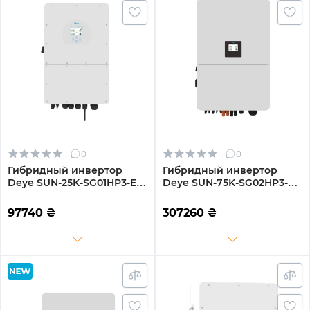
0
0
Гибридный инвертор
Гибридный инвертор
Deye SUN-25K-SG01HP3-EU
Deye SUN-75K-SG02HP3-
25KW HV-battery 2 MPPT
EU-EM6 75kW HV-battery 6
Wi-Fi 220/380V
MPPT Wi-Fi 220/380V
97740
₴
307260
₴
Трехфазный
Трехфазный