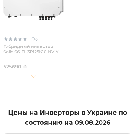
0
Гибридный инвертор
Solis S6-EH3P125K10-NV-YD-
H 125KW HV-battery 10
MPPT Wi-Fi 220/380V
525690
₴
Трехфазный
Цены на Инверторы в Украине по
состоянию на
09.08.2026