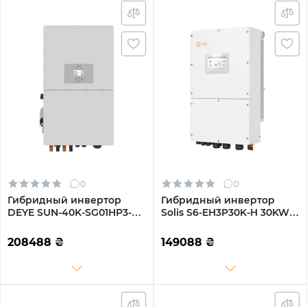
0
0
Гибридный инвертор
Гибридный инвертор
DEYE SUN-40K-SG01HP3-
Solis S6-EH3P30K-H 30KW
EU-BM4
HV-battery 3 MPPT Wi-Fi
220/380V Трехфазный
208488
₴
149088
₴