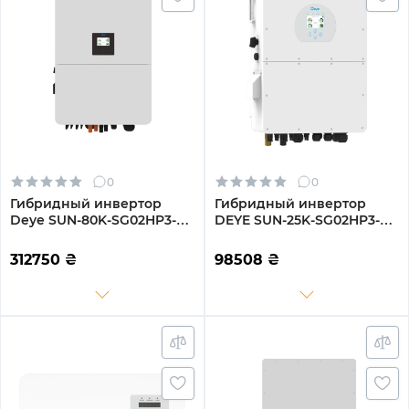
0
0
Гибридный инвертор
Гибридный инвертор
Deye SUN-80K-SG02HP3-
DEYE SUN-25K-SG02HP3-EU
EU-EM6 80kW HV-battery 6
25KW HV-battery 3 MPPT
MPPT Wi-Fi 220/380V
Wi-Fi 220/380V
312750
₴
98508
₴
Трехфазный
Трехфазный