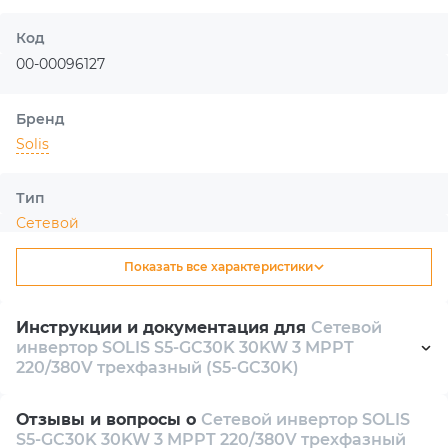
температура от -25 до +60 °C подчеркивают его
надежность в разных условиях эксплуатации.
Код
00-00096127
SOLIS S5-GC30K ориентирован на производительность,
устойчивость и эффективное использование
солнечной энергии в коммерческих и промышленных
Бренд
системах. Его техническая платформа сочетает
Solis
высокую мощность, точное MPPT-управление и
защищенное исполнение для длительной сетевой
Тип
работы.
Сетевой
Показать все характеристики
Номинальная мощность
30000 W
Инструкции и документация для
Сетевой
инвертор SOLIS S5-GC30K 30KW 3 MPPT
Пиковая мощность
220/380V трехфазный (S5-GC30K)
33000 W
Технічні характеристики S5-GC30K
pdf 5 Mb
Отзывы и вопросы о
Сетевой инвертор SOLIS
Диапазон входного напряжения
S5-GC30K 30KW 3 MPPT 220/380V трехфазный
Посібник користувача для S5-GC30K
pdf 7 Mb