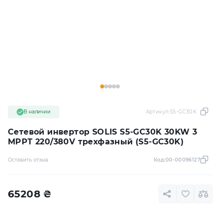
В наличии
Артикул:
S5-GC30K
Сетевой инвертор SOLIS S5-GC30K 30KW 3
MPPT 220/380V трехфазный (S5-GC30K)
Оставить отзыв
Код:
00-00096127
65208
₴