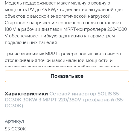
Модель поддерживает максимальную входную
мощность PV до 45 kW, что делает ее актуальной для
объектов с высокой энергетической нагрузкой.
Стартовое напряжение солнечного поля составляет
180 V, а рабочий диапазон MPPT-контроллера 200–1000
V обеспечивает гибкую адаптацию к параметрам
подключенных панелей.
Три независимых MPPT-трекера повышают точность
отслеживания точки максимальной мощности и
помогают системе продуктивно работать даже при
неравномерной освещенности солнечного массива.
Показать все
Входная конфигурация 2+2+2 и максимальный
входящий ток PV 32+32+32 A позволяют рационально
организовать подключение солнечных линий.
Характеристики
Сетевой инвертор SOLIS S5-
GC30K 30KW 3 MPPT 220/380V трехфазный (S5-
Инвертор формирует выходное напряжение в виде
GC30K)
чистой синусоиды, что важно для стабильной и
корректной работы подключенной инфраструктуры.
Артикул
Поддержка диапазонов 220/380 V и 230/400 V, высокий
S5-GC30K
КПД 98.7%, степень защиты IP66 и рабочая