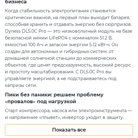
бизнеса
Когда стабильность электропитания становится
критически важной, на первый план выходит батарея,
способная хранить и отдавать энергию без сюрпризов.
Dyness DL5.0C Pro — это низковольтный модуль на базе
безопасной химии LiFePO4 с номиналом 51.2 В,
емкостью 100 А⋅ч и запасом энергии 5.12 кВт⋅ч. Он
создан для автономных и гибридных систем: от
домашней солнечной станции до коммерческих
объектов, где ценят предсказуемость, высокий ресурс
и простоту масштабирования. С DL5.0C Pro вы
управляете энергией, а не подстраиваетесь под
капризы сети.
Пики без паники: решаем проблему
«провалов» под нагрузкой
Старт компрессора, насоса или электроинструмента —
и напряжение «плывет», инвертор уходит в защиту.
Знакомо? DL5.0C Pro снимает этот барьер:
Показать все
рекомендуемый ток разряда 50 А поддерживает
долгий ресурс, а кратковременные пиковые нагрузки