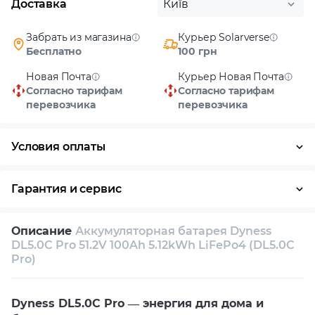
Доставка
Київ
Забрать из магазина
Курьер Solarverse
Бесплатно
100 грн
Новая Почта
Курьер Новая Почта
Согласно тарифам
Согласно тарифам
перевозчика
перевозчика
Условия оплаты
Наличными
Гарантия и сервис
Возврат и обмен в течение 14 дней
Описание
Аккумуляторная батарея Dyness
Собственный сервисный центр
DL5.0C Pro 51.2V 100Ah 5.12kWh LiFePo4 (DL5.0C
Pro)
Техническая поддержка
Консультация
Dyness DL5.0C Pro — энергия для дома и