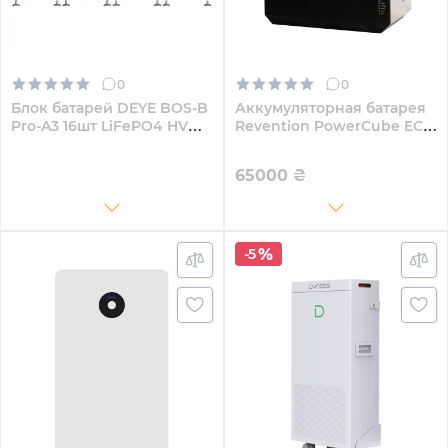
0
0
Блок батарей DEYE BOS-B
Аккумуляторная батарея
Pro-A3 16шт LiFePO4 HV
Revention PowerCube ECO
819V 314Ah 257kWh BMS
REVECO5.9KWH 24V 230Ah
BOS-B-PDU-2-A (BOS-B-
5.9kWh LiFePO4
65000
₴
PRO-256kWh)
-5