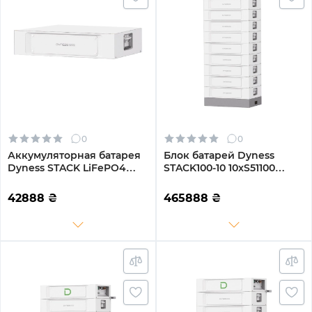
0
0
Аккумуляторная батарея
Блок батарей Dyness
Dyness STACK LiFePO4
STACK100-10 10xS51100
S51100 51.2V 100Ah 5.12kWh
51.2kW 512V 100Ah LiFePO4
без BMS (S51100)
SBDU100 (STACK100-10-
42888
₴
465888
₴
51.2kW)