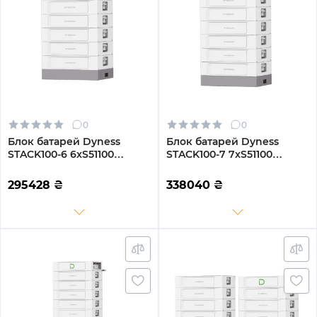
0
0
Блок батарей Dyness
Блок батарей Dyness
STACK100-6 6xS51100
STACK100-7 7xS51100
30.72kW 307.2V 100Ah
35.84kW 358.4V 100Ah
LiFePO4 SBDU100
LiFePO4 SBDU100
295428
₴
338040
₴
(STACK100-6-30.72kW)
(STACK100-7-35.84kW)