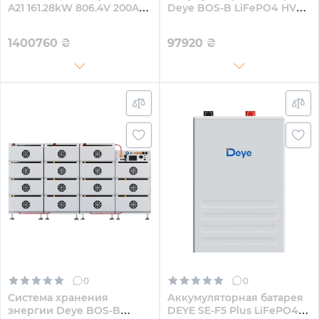
A21 161.28kW 806.4V 200Ah
Deye BOS-B LiFePO4 HV
LiFePO4 HVB1000V RACK
51.2V 280Ah 14.3kWh no
BMS (BOS-B-Pack14.3)
1400760
₴
97920
₴
0
0
Система хранения
Аккумуляторная батарея
энергии Deye BOS-B
DEYE SE-F5 Plus LiFePO4