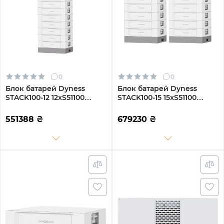
0
0
Блок батарей Dyness
Блок батарей Dyness
STACK100-12 12xS51100
STACK100-15 15xS51100
61.44kW 614.4V
76.8kW 768V
100AhLiFePO4 SBDU100
100AhLiFePO4 SBDU100
551388
₴
679230
₴
(STACK100-12-61.44kW)
(STACK100-15-76.8kW)