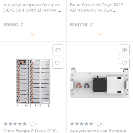
Аккумуляторная батарея
Блок батарей Deye BOS-
DEYE SE-F5 Pro LiFePO4 LV
A13 99.84kW 499.2V
51.2v 100Ah 5.12kwh (SE-F5
200AhLiFePO4 HVB1000V
Pro-C)
RACK
39060
₴
894738
₴
0
0
Блок батарей Deye BOS-
Аккумуляторная батарея