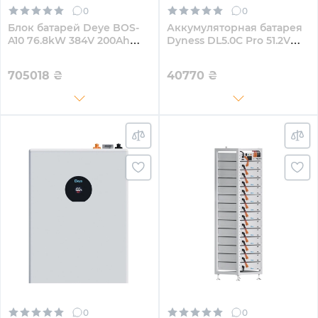
0
0
Блок батарей Deye BOS-
Аккумуляторная батарея
A10 76.8kW 384V 200Ah
Dyness DL5.0C Pro 51.2V
LiFePO4 HVB1000V RACK
100Ah 5.12kWh LiFePo4
(DL5.0C Pro)
705018
₴
40770
₴
0
0