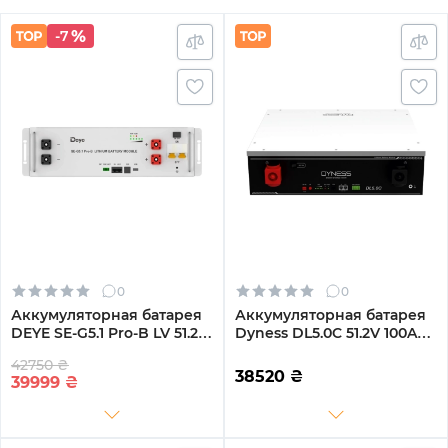
-7
0
0
Аккумуляторная батарея
Аккумуляторная батарея
DEYE SE-G5.1 Pro-B LV 51.2V
Dyness DL5.0C 51.2V 100Ah
100AH 5.12kWh LiFePO4
LiFePO4
42750 ₴
38520
₴
39999
₴