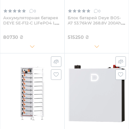
0
0
Аккумуляторная батарея
Блок батарей Deye BOS-
DEYE SE-F12-С LiFePO4 LV
A7 53.76kW 268.8V 200Ah
51.2v 230Ah 11.78kwh (SE-
LiFePO4 HVB1000V RACK
F12-C)
80730
₴
515250
₴