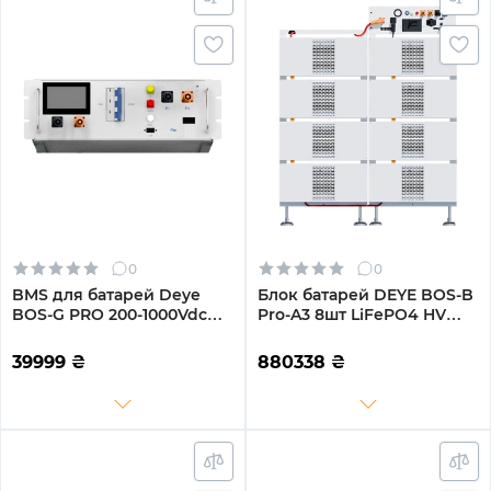
0
0
BMS для батарей Deye
Блок батарей DEYE BOS-B
BOS-G PRO 200-1000Vdc
Pro-A3 8шт LiFePO4 HV
120A (BOS-G-PDU-2)
410V 314Ah 128kWh с BMS
(BOS-B-PRO-128kWh)
39999
₴
880338
₴