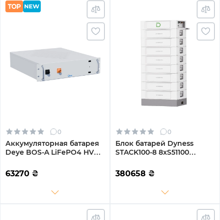
0
0
Аккумуляторная батарея
Блок батарей Dyness
Deye BOS-A LiFePO4 HV
STACK100-8 8xS51100
38.4V 200Ah 7.68kWh no
40.96kW 409.6V 100Ah
BMS (BOS-A)
LiFePO4 SBDU100
63270
₴
380658
₴
(STACK100-8-40.96kW)