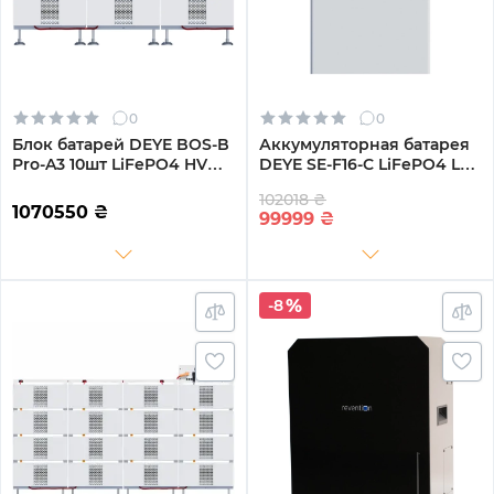
0
0
Блок батарей DEYE BOS-B
Аккумуляторная батарея
Pro-A3 10шт LiFePO4 HV
DEYE SE-F16-С LiFePO4 LV
512V 314Ah 160kWh с BMS
51.2v 314Ah 16kwh (SE-F16-
102018 ₴
(BOS-B-PRO-160kWh)
С)
1070550
₴
99999
₴
-8