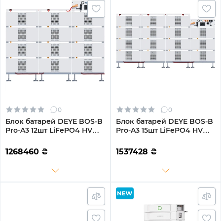
0
0
Блок батарей DEYE BOS-B
Блок батарей DEYE BOS-B
Pro-A3 12шт LiFePO4 HV
Pro-A3 15шт LiFePO4 HV
615V 314Ah 192kWh с BMS
768V 314Ah 240kWh с BMS
(BOS-B-PRO-192kWh)
(BOS-B-PRO-240kWh)
1268460
₴
1537428
₴