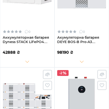
0
0
Аккумуляторная батарея
Акумуляторна батарея
Dyness STACK LiFePO4
DEYE BOS-B Pro-A3
S51100 Heated 51.2V 100Ah
LiFePO4 HV 51.2V 314Ah
5.12kWh с обогревом без
16.08kWh без BMS (BOS-B-
42888
₴
98190
₴
BMS (S51100-H)
Pack16-A3)
-2