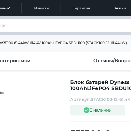
елям
Новости
Гарантия
Акции
xS51100 61.44kW 614.4V 100AhLiFePO4 SBDU100 (STACK100-12-61.44kW)
актеристики
Отзывы/Вопро
Блок батарей Dyness 
100AhLiFePO4 SBDU10
Артикул:
STACK100-12-61.4
В наличии