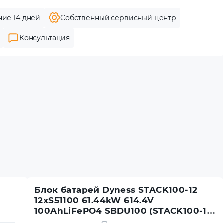
ние 14 дней
Собственный сервисный центр
Консультация
Блок батарей Dyness STACK100-12
12xS51100 61.44kW 614.4V
100AhLiFePO4 SBDU100 (STACK100-12-
61.44kW)