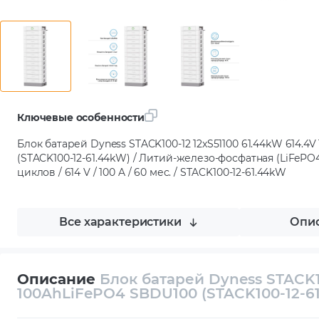
Ключевые особенности
Блок батарей Dyness STACK100-12 12xS51100 61.44kW 614.4
(STACK100-12-61.44kW) / Литий-железо-фосфатная (LiFePO4) 
циклов / 614 V / 100 A / 60 мес. / STACK100-12-61.44kW
Все характеристики
Опис
Описание
Блок батарей Dyness STACK1
100AhLiFePO4 SBDU100 (STACK100-12-6