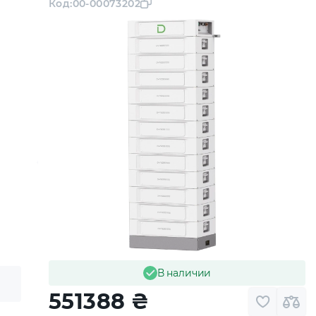
Код:
00-00073202
В наличии
551388
₴