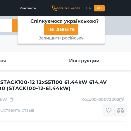
067 175 24 98
Контакты
UA
RU
Спілкуємося українською?
Найти
Так, давайте!
Залишити російську
сы
Инструкции
STACK100-12 12xS51100 61.44kW 614.4V
0 (STACK100-12-61.44kW)
4kW
Код:
00-00073202
Оставить отзыв