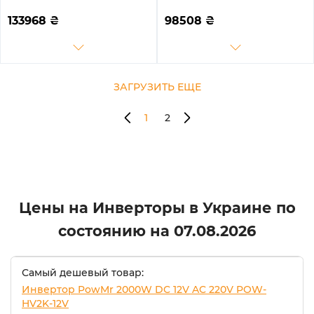
50kW 4 MPPT 220/380V
25KW HV-battery 3 MPPT
Трехфазный (ASG01767)
Wi-Fi 220/380V
133968
₴
98508
₴
Трехфазный
ЗАГРУЗИТЬ ЕЩЕ
1
2
Цены на Инверторы в Украине по
состоянию на
07.08.2026
Самый дешевый товар:
Инвертор PowMr 2000W DC 12V AC 220V POW-
HV2K-12V