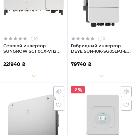
0
0
Сетевой инвертор
Гибридный инвертор
SUNGROW SG110CX-V112
DEYE SUN-10K-SG05LP3-EU-
110kW 12 MPPT 220/380V
SM2 10KW 48V 2 MPPT Wi-
Трехфазный (ASG02271)
Fi 220/380V Трехфазный
221940
₴
79740
₴
-2