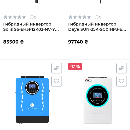
0
0
Гибридный инвертор
Гибридный инвертор
Solis S6-EH3P12K02-NV-YD-
Deye SUN-25K-SG01HP3-EU
L 12KW 48V 2 MPPT Wi-Fi
25KW HV-battery 2 MPPT
220/380V Трехфазный
Wi-Fi 220/380V
85500
₴
97740
₴
Трехфазный
-17