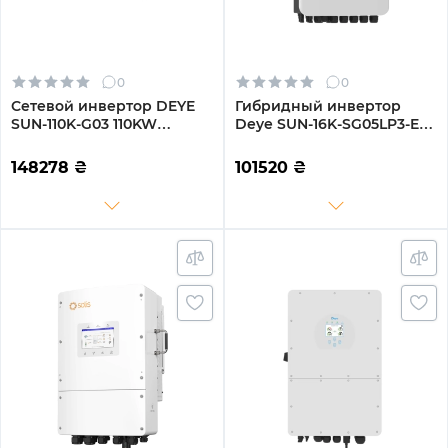
0
0
Сетевой инвертор DEYE
Гибридный инвертор
SUN-110K-G03 110KW
Deye SUN-16K-SG05LP3-EU-
Трехфазный 380V/50hz
SM2 16KW 48V 2 MPPT Wi-
Fi 220/380V Трехфазный
148278
₴
101520
₴