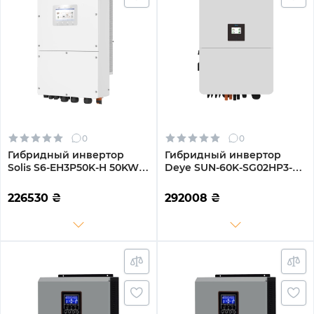
0
0
Гибридный инвертор
Гибридный инвертор
Solis S6-EH3P50K-H 50KW
Deye SUN-60K-SG02HP3-
HV-battery 4 MPPT Wi-Fi
EU-EM6 60kW HV-battery 6
220/380V Трехфазный
MPPT Wi-Fi 220/380V
226530
₴
292008
₴
Трехфазный