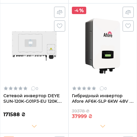
-4
0
0
Сетевой инвертор DEYE
Гибридный инвертор
SUN-120K-G01P3-EU 120KW
Afore AF6K-SLP 6KW 48V 2
Трехфазный 380V/50hz
MPPT Wi-Fi 220V
39378 ₴
Однофазный (AF6K-SLP)
171588
₴
37999
₴