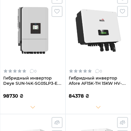
0
0
Гибридный инвертор
Гибридный инвертор
Deye SUN-14K-SG05LP3-EU-
Afore AF15K-TH 15KW HV-
SM2 14KW 48V 2 MPPT Wi-
battery 2 MPPT Wi-Fi
Fi 220/380V Трехфазный
220/380V Трехфазный
98730
₴
84378
₴