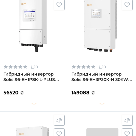
0
0
Гибридный инвертор
Гибридный инвертор
Solis S6-EH1P8K-L-PLUS
Solis S6-EH3P30K-H 30KW
8KW 48V 2 MPPT Wi-Fi
HV-battery 3 MPPT Wi-Fi
220V Однофазный
220/380V Трехфазный
56520
₴
149088
₴