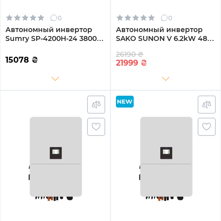
0
0
Автономный инвертор
Автономный инвертор
Sumry SP-4200H-24 3800W
SAKO SUNON V 6.2kW 48V
24V 1 MPPT 220V
1 MPPT Wi-Fi 220V
26190 ₴
Однофазный (SP-4200H-
Однофазный (SUNON V
15078
₴
21999
₴
24)
6.2kW)