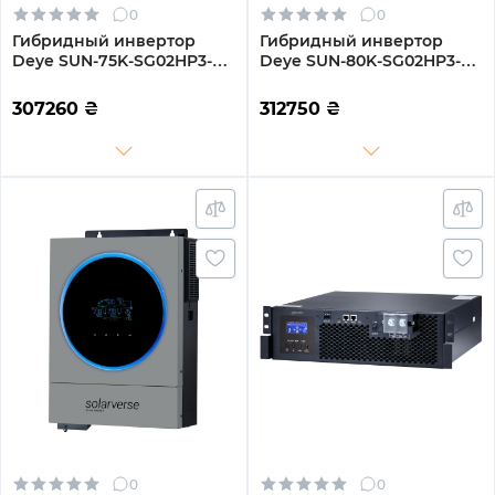
0
0
Гибридный инвертор
Гибридный инвертор
Deye SUN-75K-SG02HP3-
Deye SUN-80K-SG02HP3-
EU-EM6 75kW HV-battery 6
EU-EM6 80kW HV-battery 6
MPPT Wi-Fi 220/380V
MPPT Wi-Fi 220/380V
307260
₴
312750
₴
Трехфазный
Трехфазный
0
0