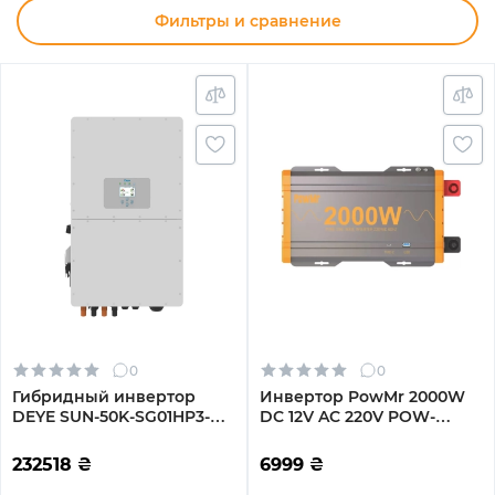
Фильтры и сравнение
0
0
Гибридный инвертор
Инвертор PowMr 2000W
DEYE SUN-50K-SG01HP3-
DC 12V AC 220V POW-
EU-BM4
HV2K-12V
232518
₴
6999
₴