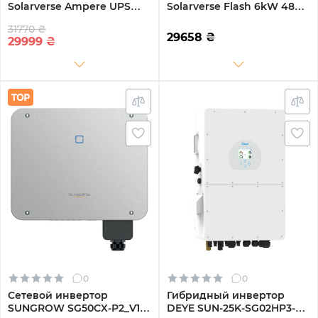
Solarverse Ampere UPS
Solarverse Flash 6kW 48V 1
6kW 48V 1 MPPT Wi-Fi 220V
MPPT 220V Однофазный
31770 ₴
Однофазный
(SV6048FH)
29658
₴
29999
₴
(SV6048UPSW)
0
0
Сетевой инвертор
Гибридный инвертор
SUNGROW SG50CX-P2_V12
DEYE SUN-25K-SG02HP3-EU