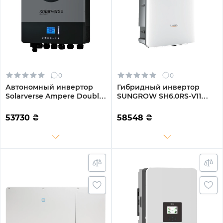
0
0
Автономный инвертор
Гибридный инвертор
Solarverse Ampere Double
SUNGROW SH6.0RS-V11
8kW 48V 1 MPPT Wi-Fi 220V
6kW HV 2 MPPT 220V
Однофазный (SV8048AD)
Однофазный (ASH00099)
53730
₴
58548
₴