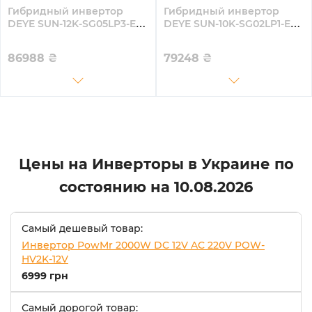
Гибридный инвертор
Гибридный инвертор
DEYE SUN-12K-SG05LP3-EU-
DEYE SUN-10K-SG02LP1-EU-
SM2 12kW 48V 2 MPPT Wi-
AM3
Fi 220/380V Трехфазный
86988
₴
79248
₴
Цены на Инверторы в Украине по
состоянию на
10.08.2026
Самый дешевый товар:
Инвертор PowMr 2000W DC 12V AC 220V POW-
HV2K-12V
6999 грн
Самый дорогой товар: