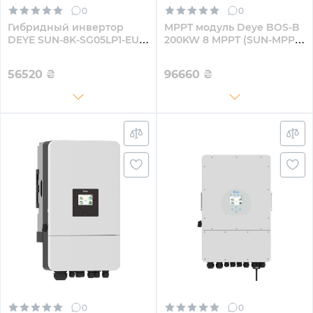
0
0
Гибридный инвертор
MPPT модуль Deye BOS-B
DEYE SUN-8K-SG05LP1-EU-
200KW 8 MPPT (SUN-MPPT-
AM2-P 8KW 48V 2 MPPT
L01-EU-AM8)
220V Однофазный
56520
₴
96660
₴
0
0