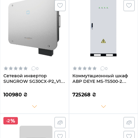
0
0
Сетевой инвертор
Коммутационный шкаф
SUNGROW SG30CX-P2_V1+
АВР DEYE MS-TS500-2
30kW 3 MPPT 220/380V
500KW 10ms для MS-GS215
Трехфазный (ASG01763)
(MS-TS500-2)
100980
₴
725268
₴
-2