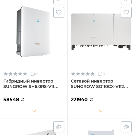
0
0
Гибридный инвертор
Сетевой инвертор
SUNGROW SH6.0RS-V11
SUNGROW SG110CX-V112
6kW HV 2 MPPT 220V
110kW 12 MPPT 220/380V
Однофазный (ASH00099)
Трехфазный (ASG02271)
58548
₴
221940
₴