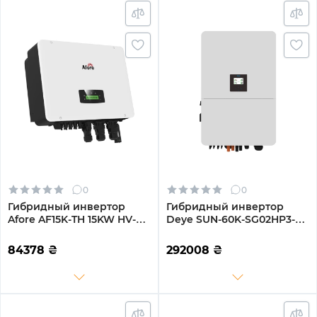
0
0
Гибридный инвертор
Гибридный инвертор
Afore AF15K-TH 15KW HV-
Deye SUN-60K-SG02HP3-
battery 2 MPPT Wi-Fi
EU-EM6 60kW HV-battery 6
220/380V Трехфазный
MPPT Wi-Fi 220/380V
84378
₴
292008
₴
Трехфазный