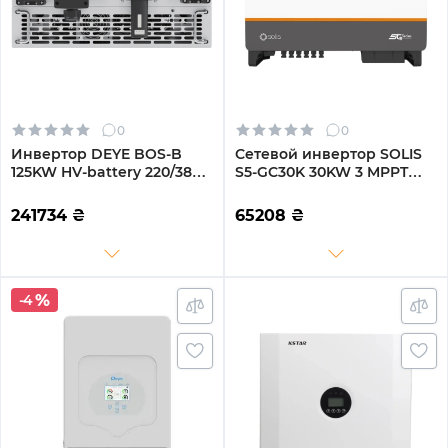
0
0
Инвертор DEYE BOS-B
Сетевой инвертор SOLIS
125KW HV-battery 220/380V
S5-GC30K 30KW 3 MPPT
Трехфазный (SUN-125K-
220/380V трехфазный (S5-
PCS01HP3/SUN-125K-
GC30K)
241734
₴
65208
₴
PCSL01HP3)
-4