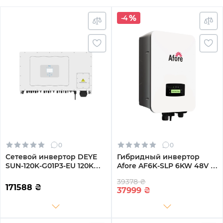
-4
0
0
Сетевой инвертор DEYE
Гибридный инвертор
SUN-120K-G01P3-EU 120KW
Afore AF6K-SLP 6KW 48V 2
Трехфазный 380V/50hz
MPPT Wi-Fi 220V
39378 ₴
Однофазный (AF6K-SLP)
171588
₴
37999
₴