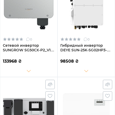
0
0
Сетевой инвертор
Гибридный инвертор
SUNGROW SG50CX-P2_V12
DEYE SUN-25K-SG02HP3-EU
50kW 4 MPPT 220/380V
25KW HV-battery 3 MPPT
Трехфазный (ASG01767)
Wi-Fi 220/380V
133968
₴
98508
₴
Трехфазный