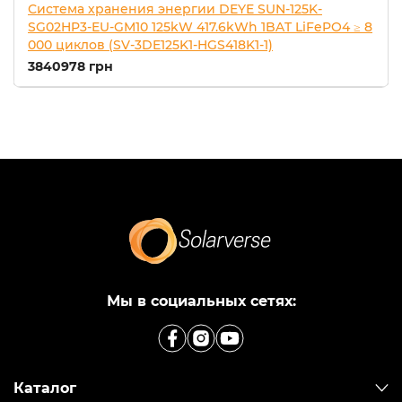
Система хранения энергии DEYE SUN-125K-
SG02HP3-EU-GM10 125kW 417.6kWh 1BAT LiFePO4 ≥ 8
000 циклов (SV-3DE125K1-HGS418K1-1)
3840978 грн
Мы в социальных сетях:
Каталог