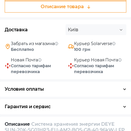
Описание товара
Доставка
Київ
Забрать из магазина
Курьер Solarverse
Бесплатно
100 грн
Новая Почта
Курьер Новая Почта
Согласно тарифам
Согласно тарифам
перевозчика
перевозчика
Условия оплаты
Наличными
Гарантия и сервис
Возврат и обмен в течение 14 дней
Описание
Система хранения энергии DEYE
Собственный сервисный центр
SUN-20K-SG01HP3-EU-AM2-BOS-G8-40.96kW-LFP