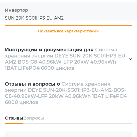
эту систему можно в Киеве, гарантируем выгодные
Инвертор
условия покупки и профессиональную поддержку.
SUN-20K-SG01HP3-EU-AM2
Показать все характеристики
Тип
Гибридный
Инструкции и документация для
Система
хранения энергии DEYE SUN-20K-SG01HP3-EU-
Количество инверторов в комплекте
AM2-BOS-G8-40.96kW-LFP 20kW 40.96kWh
1
1BAT LiFePO4 6000 циклов
Datasheet
pdf 336 Kb
Количество фаз
Отзывы и вопросы о
Система хранения
энергии DEYE SUN-20K-SG01HP3-EU-AM2-BOS-
3
Manual
pdf 14 Mb
G8-40.96kW-LFP 20kW 40.96kWh 1BAT LiFePO4
6000 циклов
Номинальная мощность АС
20000 W
Oтзывы
Вопросы
Количество MPPT