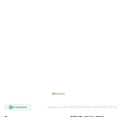
В наличии
Артикул:
SUN-20K-SG01HP3-EU-AM2-BOS-G8-40