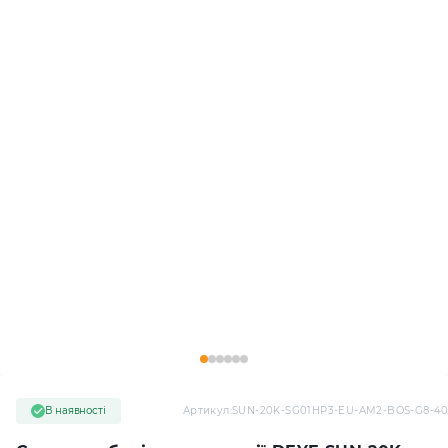
В наявності
Артикул:
SUN-20K-SG01HP3-EU-AM2-BOS-G8-40