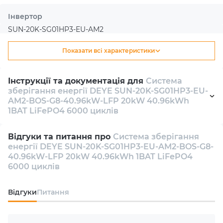
Інвертор
SUN-20K-SG01HP3-EU-AM2
Показати всі характеристики
Тип
Гібридний
Інструкції та документація для
Система
зберігання енергії DEYE SUN-20K-SG01HP3-EU-
Кількість інверторів в комплекті
AM2-BOS-G8-40.96kW-LFP 20kW 40.96kWh
1
1BAT LiFePO4 6000 циклів
Datasheet
pdf 336 Kb
Кількість фаз
Відгуки та питання про
Система зберігання
енергії DEYE SUN-20K-SG01HP3-EU-AM2-BOS-G8-
3
Manual
pdf 14 Mb
40.96kW-LFP 20kW 40.96kWh 1BAT LiFePO4
6000 циклів
Номінальна потужність АС
20000 W
Відгуки
Питання
Кількість MPPT