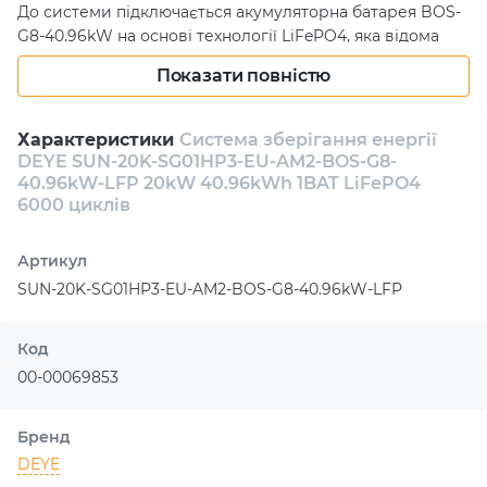
До системи підключається акумуляторна батарея BOS-
G8-40.96kW на основі технології LiFePO4, яка відома
своєю довговічністю та безпекою. Батарея забезпечує
Показати повністю
до 6000 циклів зарядки, що робить її одним із
найнадійніших рішень на ринку. З такою батареєю
ваша система функціонуватиме довгі роки, не
Характеристики
Система зберігання енергії
вимагаючи значного обслуговування.
DEYE SUN-20K-SG01HP3-EU-AM2-BOS-G8-
40.96kW-LFP 20kW 40.96kWh 1BAT LiFePO4
Інвертор також оснащений захистом від вологи та
6000 циклів
пилу, що робить його ідеальним вибором для
використання у різноманітних умовах. Його гнучкі опції
Артикул
підключення надають додаткову зручність та
SUN-20K-SG01HP3-EU-AM2-BOS-G8-40.96kW-LFP
спрощують інтеграцію до існуючих електромереж.
Придбавши систему зберігання енергії DEYE, ви
Код
отримуєте не тільки технічний пристрій, а й надійного
00-00069853
партнера у забезпеченні вашого будинку чи бізнесу
стабільною та ефективною енергією. Замовити цю
систему можна, гарантуємо вигідні умови купівлі та
Бренд
професійну підтримку.
DEYE