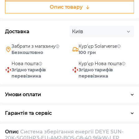
Опис товару
Доставка
Київ
Забрати з магазину
Кур'єр Solarverse
Безкоштовно
100 грн
Нова пошта
Кур'єр Нова пошта
Згідно тарифів
Згідно тарифів
перевізника
перевізника
Умови оплати
Готівка
Гарантія та сервіс
Повернення / обмін протягом 14 днів
Опис
Система зберігання енергії DEYE SUN-
Власний сервісний центр
Технічна підтримка
20K-SG01HP3-EU-AM2-BOS-G8-40.96kW-LFP