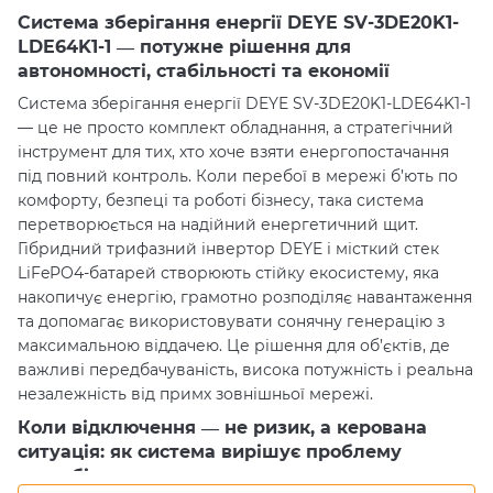
Система зберігання енергії DEYE SV-3DE20K1-
LDE64K1-1 — потужне рішення для
автономності, стабільності та економії
Система зберігання енергії DEYE SV-3DE20K1-LDE64K1-1
— це не просто комплект обладнання, а стратегічний
інструмент для тих, хто хоче взяти енергопостачання
під повний контроль. Коли перебої в мережі б’ють по
комфорту, безпеці та роботі бізнесу, така система
перетворюється на надійний енергетичний щит.
Гібридний трифазний інвертор DEYE і місткий стек
LiFePO4-батарей створюють стійку екосистему, яка
накопичує енергію, грамотно розподіляє навантаження
та допомагає використовувати сонячну генерацію з
максимальною віддачею. Це рішення для об’єктів, де
важливі передбачуваність, висока потужність і реальна
незалежність від примх зовнішньої мережі.
Коли відключення — не ризик, а керована
ситуація: як система вирішує проблему
нестабільного електропостачання