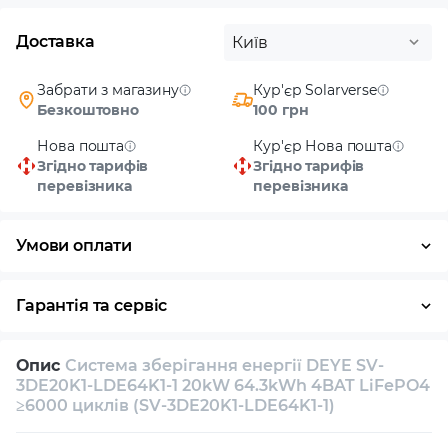
Доставка
Київ
Забрати з магазину
Кур'єр Solarverse
Безкоштовно
100 грн
Нова пошта
Кур'єр Нова пошта
Згідно тарифів
Згідно тарифів
перевізника
перевізника
Умови оплати
Готівка
Гарантія та сервіс
Повернення / обмін протягом 14 днів
Опис
Система зберігання енергії DEYE SV-
Власний сервісний центр
Технічна підтримка
3DE20K1-LDE64K1-1 20kW 64.3kWh 4BAT LiFePO4
≥6000 циклів (SV-3DE20K1-LDE64K1-1)
Консультація