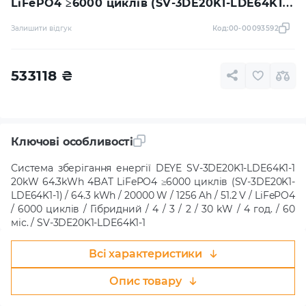
LiFePO4 ≥6000 циклів (SV-3DE20K1-LDE64K1-
1)
Залишити відгук
Код:
00-00093592
533118
₴
Ключові особливості
Система зберігання енергії DEYE SV-3DE20K1-LDE64K1-1
20kW 64.3kWh 4BAT LiFePO4 ≥6000 циклів (SV-3DE20K1-
LDE64K1-1) / 64.3 kWh / 20000 W / 1256 Ah / 51.2 V / LiFePO4
/ 6000 циклів / Гібридний / 4 / 3 / 2 / 30 kW / 4 год. / 60
міс. / SV-3DE20K1-LDE64K1-1
Всі характеристики
Опис товару