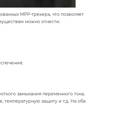
ованных MPP-трекера, что позволяет
муществам можно отнести:
спечения;
роткого замыкания переменного тока,
 температурную защиту и т.д. На оба