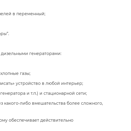
нелей в переменный;
ры”.
 дизельными генераторами:
хлопные газы;
сать» устройство в любой интерьер;
нератора и т.п.) и стационарной сети;
ез какого-либо вмешательства более сложного,
тому обеспечивает действительно