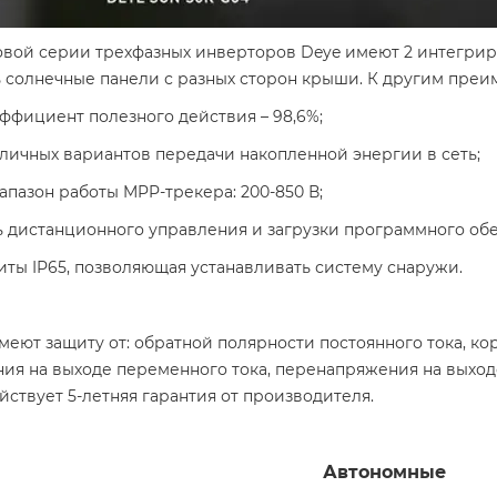
овой серии трехфазных инверторов Deye имеют 2 интегрир
ь солнечные панели с разных сторон крыши. К другим преи
ффициент полезного действия – 98,6%;
личных вариантов передачи накопленной энергии в сеть;
пазон работы MPP-трекера: 200-850 В;
 дистанционного управления и загрузки программного обе
иты IP65, позволяющая устанавливать систему снаружи.
еют защиту от: обратной полярности постоянного тока, ко
я на выходе переменного тока, перенапряжения на выходе,
йствует 5-летняя гарантия от производителя.
Автономные