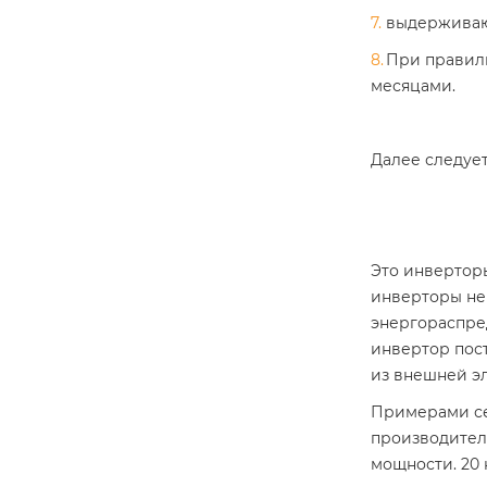
выдерживают
При правиль
месяцами.
Далее следует
Это инверторы
инверторы не
энергораспре
инвертор пост
из внешней эл
Примерами се
производител
мощности. 20 