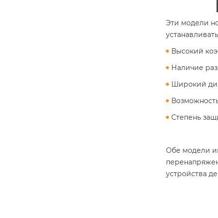
Эти модели н
устанавливат
Высокий коэ
Наличие раз
Широкий диа
Возможность
Степень защ
Обе модели им
перенапряжени
устройства де