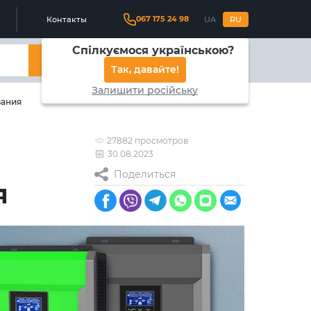
067 175 24 98
Контакты
UA
RU
Спілкуємося українською?
Найти
Так, давайте!
Залишити російську
вания
27882 просмотров
30.08.2023
Поделиться
я