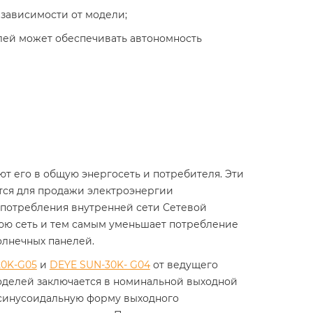
 зависимости от модели;
лей может обеспечивать автономность
т его в общую энергосеть и потребителя. Эти
тся для продажи электроэнергии
потребления внутренней сети Сетевой
нюю сеть и тем самым уменьшает потребление
олнечных панелей.
20K-G05
и
DEYE SUN-30K- G04
от ведущего
оделей заключается в номинальной выходной
ю синусоидальную форму выходного