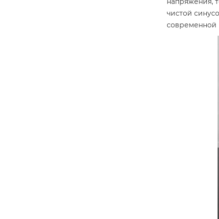
напряжения, т
чистой синусо
современной 