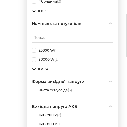
Гібридний
(3)
ще 3
Номінальна потужність
25000 W
(1)
30000 W
(2)
ще 24
Форма вихідної напруги
Чиста синусоїда
(3)
Вихідна напруга АКБ
160 - 700 V
(2)
160 - 800 V
(1)