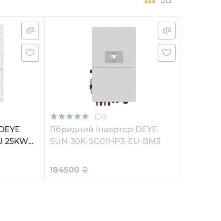
0
 DEYE
Гібридний інвертор DEYE
U 25KW
SUN-30K-SG01HP3-EU-BM3
-Fi
184500
₴