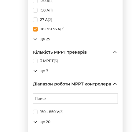
120 A
(2)
150 A
(1)
27 A
(2)
36+36+36 A
(3)
ще 25
Кількість MPPT трекерів
3 MPPT
(3)
ще 7
Діапазон роботи MPPT контролера
150 - 850 V
(3)
ще 20