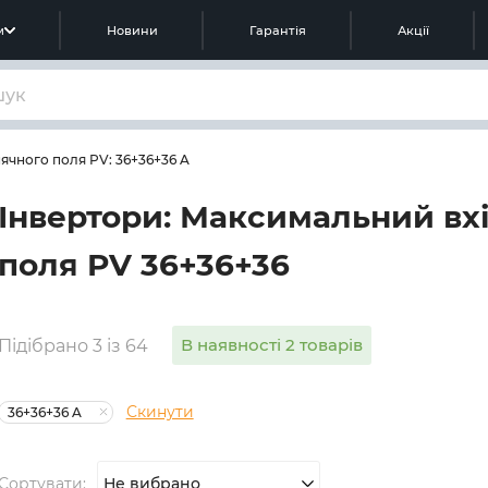
м
Новини
Гарантія
Акції
ячного поля PV: 36+36+36 A
Інвертори: Максимальний вх
поля PV 36+36+36
В наявності 2 товарів
Підібрано 3 із 64
Скинути
36+36+36 A
Сортувати:
Не вибрано