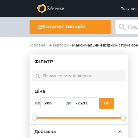
Покупця
Каталог товарів
Максимальний вхідний струм сон
Головна
Інвертори
ФІЛЬТР
Ціна
від
до
OК
Доставка