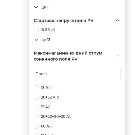
ще 11
Стартова напруга поля PV
180 V
(3)
ще 13
Максимальний вхідний струм
сонячного поля PV
18 A
(2)
20+32 A
(1)
13 A
(1)
20+20+20+20 A
(1)
60 A
(2)