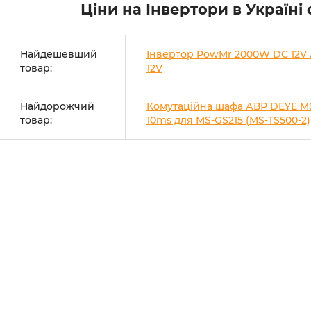
Ціни на Інвертори в Україні
Найдешевший
Інвертор PowMr 2000W DC 12V
товар:
12V
Найдорожчий
Комутаційна шафа АВР DEYE M
товар:
10ms для MS-GS215 (MS-TS500-2)