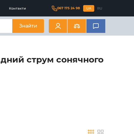
067 175 24 98
Контакти
UA
RU
Знайти
ідний струм сонячного