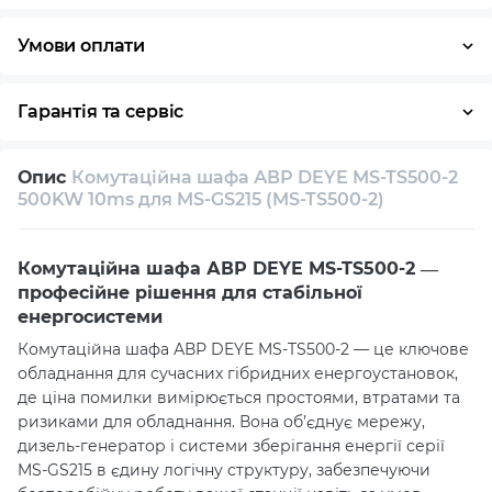
Умови оплати
Готівка
Гарантія та сервіс
Повернення / обмін протягом 14 днів
Опис
Комутаційна шафа АВР DEYE MS-TS500-2
Власний сервісний центр
Технічна підтримка
500KW 10ms для MS-GS215 (MS-TS500-2)
Консультація
Комутаційна шафа АВР DEYE MS-TS500-2 —
професійне рішення для стабільної
енергосистеми
Комутаційна шафа АВР DEYE MS-TS500-2 — це ключове
обладнання для сучасних гібридних енергоустановок,
де ціна помилки вимірюється простоями, втратами та
ризиками для обладнання. Вона об’єднує мережу,
дизель-генератор і системи зберігання енергії серії
MS-GS215 в єдину логічну структуру, забезпечуючи