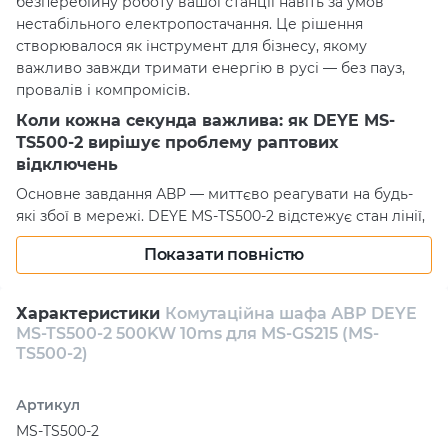
безперебійну роботу вашої станції навіть за умов
нестабільного електропостачання. Це рішення
створювалося як інструмент для бізнесу, якому
важливо завжди тримати енергію в русі — без пауз,
провалів і компромісів.
Коли кожна секунда важлива: як DEYE MS-
TS500-2 вирішує проблему раптових
відключень
Основне завдання АВР — миттєво реагувати на будь-
які збої в мережі. DEYE MS-TS500-2 відстежує стан лінії,
рівень заряду ESS і автоматично запускає дизель-
Показати повністю
генератор, коли це справді необхідно, передаючи йому
навантаження без ривків і затримок. Час перемикання
становить усього 10–20 мс — настільки швидко, що
Характеристики
Комутаційна шафа АВР DEYE
обладнання навіть не встигає «помітити» перехід на
MS-TS500-2 500KW 10ms для MS-GS215 (MS-
резерв. Для власника об’єкта це означає відсутність
TS500-2)
аварійних зупинок, ручних операцій і безлічі проблем,
які зазвичай супроводжують нестабільне
Артикул
енергоживлення.
MS-TS500-2
Чому DEYE MS-TS500-2 вигідніший за