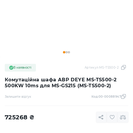
В наявності
Артикул:
MS-TS500-2
Комутаційна шафа АВР DEYE MS-TS500-2
500KW 10ms для MS-GS215 (MS-TS500-2)
Залишити відгук
Код:
00-00088947
725268
₴