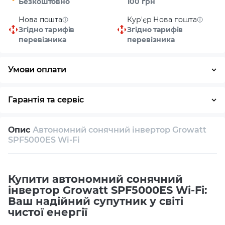
Безкоштовно
100 грн
Нова пошта
Кур'єр Нова пошта
Згідно тарифів
Згідно тарифів
перевізника
перевізника
Умови оплати
Готівка
Гарантія та сервіс
Повернення / обмін протягом 14 днів
Опис
Автономний сонячний інвертор Growatt
Власний сервісний центр
Технічна підтримка
SPF5000ES Wi-Fi
Консультація
Купити автономний сонячний
інвертор Growatt SPF5000ES Wi-Fi:
Ваш надійний супутник у світі
чистої енергії