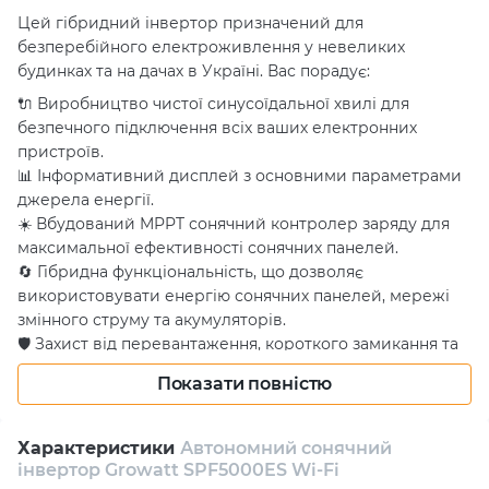
Цей гібридний інвертор призначений для
безперебійного електроживлення у невеликих
будинках та на дачах в Україні. Вас порадує:
🔌 Виробництво чистої синусоїдальної хвилі для
безпечного підключення всіх ваших електронних
пристроїв.
📊 Інформативний дисплей з основними параметрами
джерела енергії.
☀️ Вбудований MPPT сонячний контролер заряду для
максимальної ефективності сонячних панелей.
🔄 Гібридна функціональність, що дозволяє
використовувати енергію сонячних панелей, мережі
змінного струму та акумуляторів.
🛡️ Захист від перевантаження, короткого замикання та
глибокого розряду, що гарантує безпеку та надійність.
Показати повністю
📶 Зручне керування через Wi-Fi та моніторинг роботи.
🔋 Можливість роботи як з батареєю, так і без неї, а
також підходить для замовлення в Києві та доставки по
Характеристики
Автономний сонячний
Україні.
інвертор Growatt SPF5000ES Wi-Fi