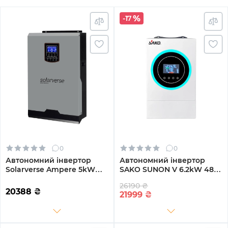
-17
0
0
Автономний інвертор
Автономний інвертор
Solarverse Ampere 5kW
SAKO SUNON V 6.2kW 48V
48V 1 MPPT 220V
1 MPPT Wi-Fi 220V
26190 ₴
Однофазний (SV5048A)
Однофазний (SUNON V
20388
₴
21999
₴
6.2kW)