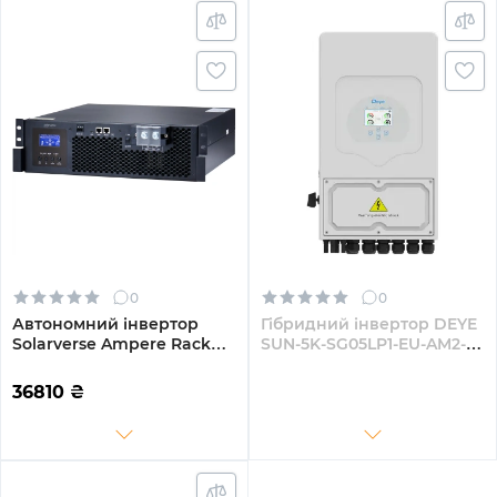
0
0
Автономний інвертор
Гібридний інвертор DEYE
Solarverse Ampere Rack
SUN-5K-SG05LP1-EU-AM2-P
5kW 48V 1 MPPT 220V
5KW 48V 2 MPPT 220V
Однофазний
Однофазний (SUN-5K-
36810
₴
(SV5048UPSR)
SG05LP1-EU-AM2-P)