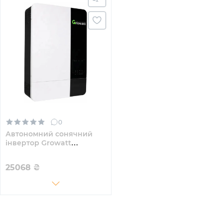
0
Автономний сонячний
інвертор Growatt
SPF5000ES Wi-Fi
25068
₴