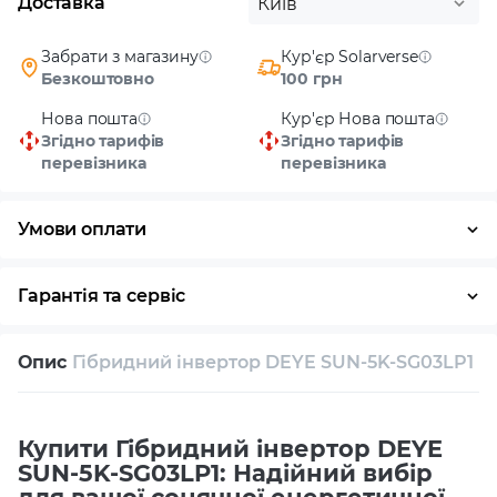
Доставка
Київ
Забрати з магазину
Кур'єр Solarverse
Безкоштовно
100 грн
Нова пошта
Кур'єр Нова пошта
Згідно тарифів
Згідно тарифів
перевізника
перевізника
Умови оплати
Готівка
Гарантія та сервіс
Повернення / обмін протягом 14 днів
Опис
Гібридний інвертор DEYE SUN-5K-SG03LP1
Власний сервісний центр
Технічна підтримка
Консультація
Купити Гібридний інвертор DEYE
SUN-5K-SG03LP1: Надійний вибір