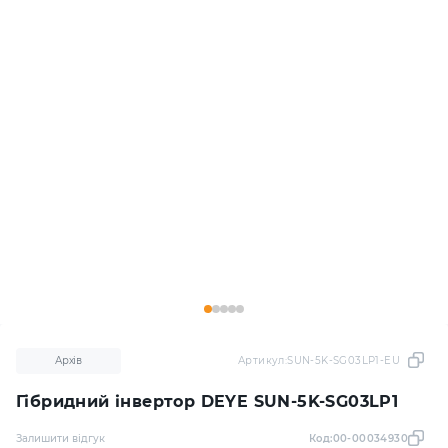
Архів
Артикул:
SUN-5K-SG03LP1-EU
Гібридний інвертор DEYE SUN-5K-SG03LP1
Залишити відгук
Код:
00-00034930