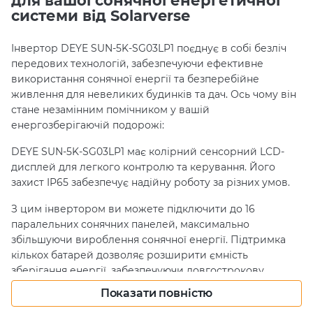
для вашої сонячної енергетичної
системи від Solarverse
Інвертор DEYE SUN-5K-SG03LP1 поєднує в собі безліч
передових технологій, забезпечуючи ефективне
використання сонячної енергії та безперебійне
живлення для невеликих будинків та дач. Ось чому він
стане незамінним помічником у вашій
енергозберігаючій подорожі:
DEYE SUN-5K-SG03LP1 має колірний сенсорний LCD-
дисплей для легкого контролю та керування. Його
захист IP65 забезпечує надійну роботу за різних умов.
З цим інвертором ви можете підключити до 16
паралельних сонячних панелей, максимально
збільшуючи вироблення сонячної енергії. Підтримка
кількох батарей дозволяє розширити ємність
зберігання енергії, забезпечуючи довгострокову
надійність.
Показати повністю
Максимальний струм заряду/розряду 120А та 6 періодів