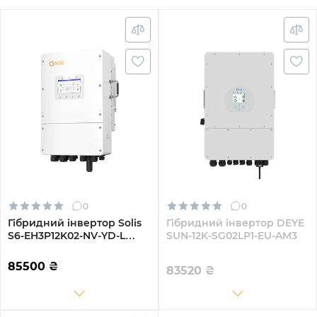
0
0
Гібридний інвертор Solis
Гібридний інвертор DEYE
S6-EH3P12K02-NV-YD-L
SUN-12K-SG02LP1-EU-AM3
12KW 48V 2 MPPT Wi-Fi
220/380V Трифазний
85500
₴
83520
₴