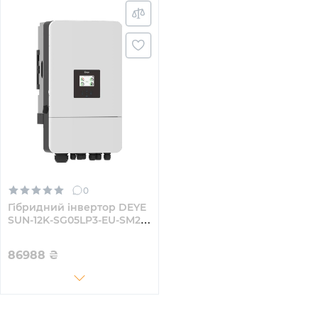
0
Гібридний інвертор DEYE
SUN-12K-SG05LP3-EU-SM2
12KW 48V 2 MPPT Wi-Fi
220/380V Трифазний
86988
₴