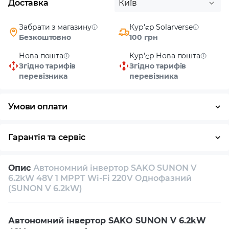
Доставка
Київ
Забрати з магазину
Кур'єр Solarverse
Безкоштовно
100 грн
Нова пошта
Кур'єр Нова пошта
Згідно тарифів
Згідно тарифів
перевізника
перевізника
Умови оплати
Готівка
Гарантія та сервіс
Повернення / обмін протягом 14 днів
Опис
Автономний інвертор SAKO SUNON V
Власний сервісний центр
Технічна підтримка
6.2kW 48V 1 MPPT Wi-Fi 220V Однофазний
(SUNON V 6.2kW)
Консультація
Автономний інвертор SAKO SUNON V 6.2kW