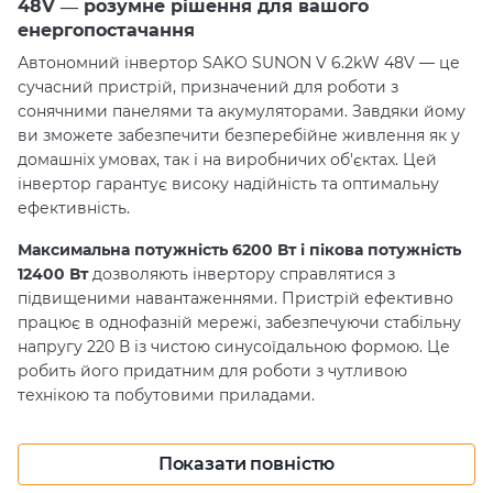
48V — розумне рішення для вашого
енергопостачання
Автономний інвертор SAKO SUNON V 6.2kW 48V — це
сучасний пристрій, призначений для роботи з
сонячними панелями та акумуляторами. Завдяки йому
ви зможете забезпечити безперебійне живлення як у
домашніх умовах, так і на виробничих об'єктах. Цей
інвертор гарантує високу надійність та оптимальну
ефективність.
Максимальна потужність 6200 Вт і пікова потужність
12400 Вт
дозволяють інвертору справлятися з
підвищеними навантаженнями. Пристрій ефективно
працює в однофазній мережі, забезпечуючи стабільну
напругу 220 В із чистою синусоїдальною формою. Це
робить його придатним для роботи з чутливою
технікою та побутовими приладами.
Функція MPPT контролера
дозволяє оптимізувати
заряд від сонячних панелей, забезпечуючи вищу
Показати повністю
ефективність генерації енергії. З діапазоном роботи від