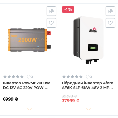
-4
0
0
Інвертор PowMr 2000W
Гібридний інвертор Afore
DC 12V AC 220V POW-
AF6K-SLP 6KW 48V 2 MPPT
HV2K-12V
Wi-Fi 220V Однофазний
39378 ₴
(AF6K-SLP)
6999
₴
37999
₴