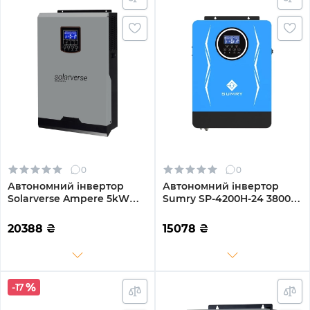
0
0
Автономний інвертор
Автономний інвертор
Solarverse Ampere 5kW
Sumry SP-4200H-24 3800W
48V 1 MPPT 220V
24V 1 MPPT 220V
Однофазний (SV5048A)
Однофазний (SP-4200H-
20388
₴
15078
₴
24)
-17