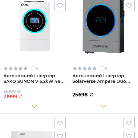
0
0
Автономний інвертор
Автономний інвертор
SAKO SUNON V 6.2kW 48V
Solarverse Ampere Duo
1 MPPT Wi-Fi 220V
6kW 48V 1 MPPT Wi-Fi 220V
26190 ₴
Однофазний (SUNON V
Однофазний (SV6048AD)
25698
₴
21999
₴
6.2kW)