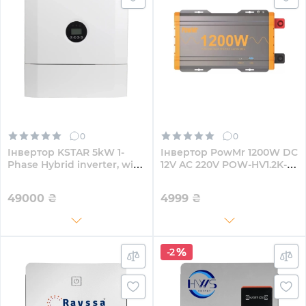
0
0
Інвертор KSTAR 5kW 1-
Інвертор PowMr 1200W DC
Phase Hybrid inverter, with
12V AC 220V POW-HV1.2K-
WiFi plug (BluE-S 5000D)
12V
49000
₴
4999
₴
-2