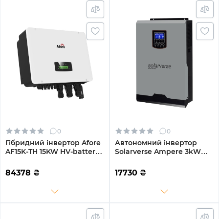
0
0
Гібридний інвертор Afore
Автономний інвертор
AF15K-TH 15KW HV-battery
Solarverse Ampere 3kW
2 MPPT Wi-Fi 220/380V
24V 1 MPPT 220V
Трифазний
Однофазний (SV3024A)
84378
₴
17730
₴