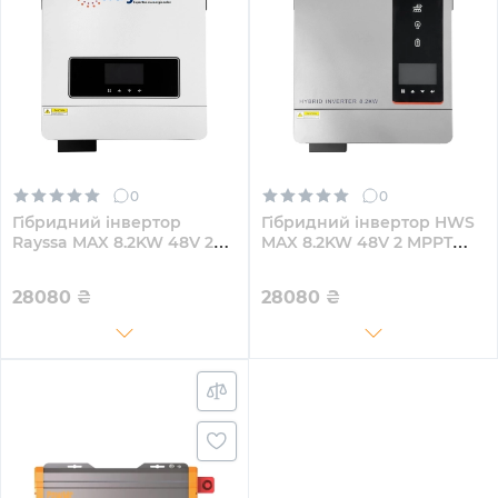
0
0
Гібридний інвертор
Гібридний інвертор HWS
Rayssa MAX 8.2KW 48V 2
MAX 8.2KW 48V 2 MPPT
MPPT 220V Однофазний
220V Однофазний
(MAX8.2kW)
(VicMAX8.2kW)
28080
₴
28080
₴