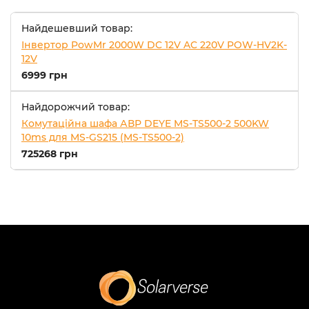
Найдешевший товар:
Інвертор PowMr 2000W DC 12V AC 220V POW-HV2K-
12V
6999 грн
Найдорожчий товар:
Комутаційна шафа АВР DEYE MS-TS500-2 500KW
10ms для MS-GS215 (MS-TS500-2)
725268 грн